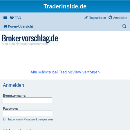
Traderinside.de
FAQ
Registrieren
Anmelden
S
Foren-Übersicht
u
c
h
e
Alle Märkte bei TradingView verfolgen
Anmelden
Benutzername:
Passwort:
Ich habe mein Passwort vergessen