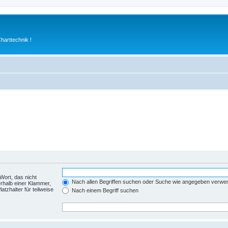
arttechnik !
Wort, das nicht
Nach allen Begriffen suchen oder Suche wie angegeben verwe
rhalb einer Klammer,
tzhalter für teilweise
Nach einem Begriff suchen