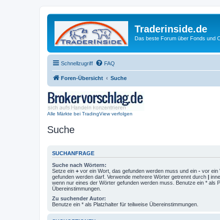
Traderinside.de
Das beste Forum über Fonds und Ch
Schnellzugriff
FAQ
Foren-Übersicht
Suche
Alle Märkte bei TradingView verfolgen
Suche
SUCHANFRAGE
Suche nach Wörtern:
Setze ein
+
vor ein Wort, das gefunden werden muss und ein
-
vor ein 
gefunden werden darf. Verwende mehrere Wörter getrennt durch
|
inne
wenn nur eines der Wörter gefunden werden muss. Benutze ein * als Pla
Übereinstimmungen.
Zu suchender Autor:
Benutze ein * als Platzhalter für teilweise Übereinstimmungen.