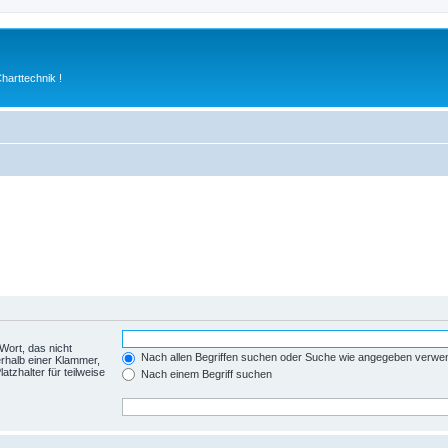
arttechnik !
Wort, das nicht
Nach allen Begriffen suchen oder Suche wie angegeben verwe
rhalb einer Klammer,
tzhalter für teilweise
Nach einem Begriff suchen