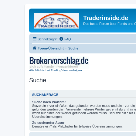
Traderinside.de
Das beste Forum über Fonds und Ch
Schnellzugriff
FAQ
Foren-Übersicht
Suche
Alle Märkte bei TradingView verfolgen
Suche
SUCHANFRAGE
Suche nach Wörtern:
Setze ein
+
vor ein Wort, das gefunden werden muss und ein
-
vor ein 
gefunden werden darf. Verwende mehrere Wörter getrennt durch
|
inne
wenn nur eines der Wörter gefunden werden muss. Benutze ein * als Pla
Übereinstimmungen.
Zu suchender Autor:
Benutze ein * als Platzhalter für teilweise Übereinstimmungen.