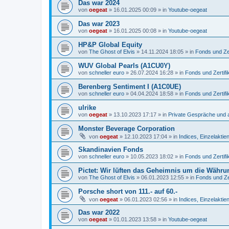
Das war 2024
von
oegeat
»
16.01.2025 00:09
» in
Youtube-oegeat
Das war 2023
von
oegeat
»
16.01.2025 00:08
» in
Youtube-oegeat
HP&P Global Equity
von
The Ghost of Elvis
»
14.11.2024 18:05
» in
Fonds und Zer
WUV Global Pearls (A1CU0Y)
von
schneller euro
»
26.07.2024 16:28
» in
Fonds und Zertifi
Berenberg Sentiment I (A1C0UE)
von
schneller euro
»
04.04.2024 18:58
» in
Fonds und Zertifi
ulrike
von
oegeat
»
13.10.2023 17:17
» in
Private Gespräche und a
Monster Beverage Corporation
von
oegeat
»
12.10.2023 17:04
» in
Indices, Einzelaktien
Skandinavien Fonds
von
schneller euro
»
10.05.2023 18:02
» in
Fonds und Zertifi
Pictet: Wir lüften das Geheimnis um die Währu
von
The Ghost of Elvis
»
06.01.2023 12:55
» in
Fonds und Zer
Porsche short von 111.- auf 60.-
von
oegeat
»
06.01.2023 02:56
» in
Indices, Einzelaktien
Das war 2022
von
oegeat
»
01.01.2023 13:58
» in
Youtube-oegeat