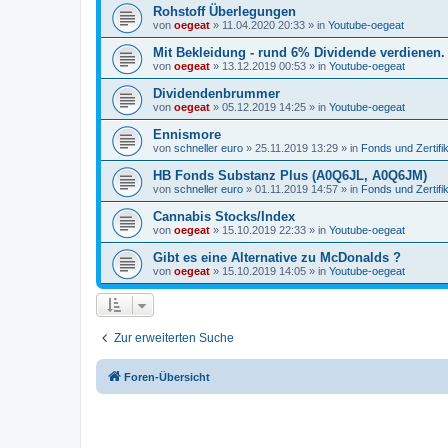
Rohstoff Überlegungen
von
oegeat
»
11.04.2020 20:33
» in
Youtube-oegeat
Mit Bekleidung - rund 6% Dividende verdienen.
von
oegeat
»
13.12.2019 00:53
» in
Youtube-oegeat
Dividendenbrummer
von
oegeat
»
05.12.2019 14:25
» in
Youtube-oegeat
Ennismore
von
schneller euro
»
25.11.2019 13:29
» in
Fonds und Zertifi
HB Fonds Substanz Plus (A0Q6JL, A0Q6JM)
von
schneller euro
»
01.11.2019 14:57
» in
Fonds und Zertifi
Cannabis Stocks/Index
von
oegeat
»
15.10.2019 22:33
» in
Youtube-oegeat
Gibt es eine Alternative zu McDonalds ?
von
oegeat
»
15.10.2019 14:05
» in
Youtube-oegeat
Zur erweiterten Suche
Foren-Übersicht