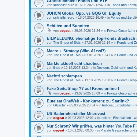
Großbritannien: Fonds und ETF
von
schneller euro
»
16.05.2026 12:47
» in
Fonds und Zertifi
JOHCM Global Opp. vs GQG Gl. Equity
von
schneller euro
»
18.04.2026 16:49
» in
Fonds und Zertifi
Schiiten und Sunniten
von
oegeat
»
29.03.2026 21:34
» in
Private Gespräche u
EILMELDUNG: ehemalige Top-Fonds drastisch 
von
The Ghost of Elvis
»
27.01.2026 22:14
» in
Fonds und Zer
Macro + Strategy (Wkn A1cwl7)
von
The Ghost of Elvis
»
03.01.2026 19:41
» in
Fonds und Zer
Märkte aktuell echt chaotisch
von
Iines
»
12.12.2025 13:34
» in
Devisen, Geldmarkt und Ko
Nachtti schlampen
von
The Ghost of Elvis
»
13.10.2025 19:50
» in
Private Gesp
Fake Seite/Shop ?? auf Krone online !
von
oegeat
»
13.07.2025 13:09
» in
Private Gespräche u
Eutelsat OneWeb - Konkurrenz zu Starlink?
von
Olaschir
»
05.03.2025 23:54
» in
Indices, Einzelaktien - 
US-Batteriehersteller Microvast
von
oegeat
»
01.03.2025 12:01
» in
Indices, Einzelaktien - w
Nur Schrott? Wir prüfen, was hinter YouTube F
von
oegeat
»
16.01.2025 00:35
» in
Private Gespräche und a