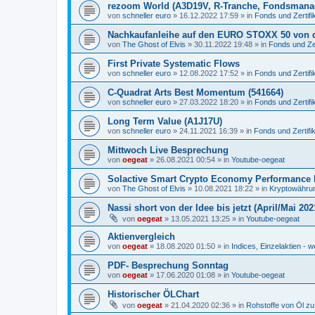
rezoom World (A3D19V, R-Tranche, Fondsmana
von
schneller euro
»
16.12.2022 17:59
» in
Fonds und Zertifi
Nachkaufanleihe auf den EURO STOXX 50 von 
von
The Ghost of Elvis
»
30.11.2022 19:48
» in
Fonds und Zer
First Private Systematic Flows
von
schneller euro
»
12.08.2022 17:52
» in
Fonds und Zertifi
C-Quadrat Arts Best Momentum (541664)
von
schneller euro
»
27.03.2022 18:20
» in
Fonds und Zertifi
Long Term Value (A1J17U)
von
schneller euro
»
24.11.2021 16:39
» in
Fonds und Zertifi
Mittwoch Live Besprechung
von
oegeat
»
26.08.2021 00:54
» in
Youtube-oegeat
Solactive Smart Crypto Economy Performance 
von
The Ghost of Elvis
»
10.08.2021 18:22
» in
Kryptowährun
Nassi short von der Idee bis jetzt (April/Mai 202
von
oegeat
»
13.05.2021 13:25
» in
Youtube-oegeat
Aktienvergleich
von
oegeat
»
18.08.2020 01:50
» in
Indices, Einzelaktien - w
PDF- Besprechung Sonntag
von
oegeat
»
17.06.2020 01:08
» in
Youtube-oegeat
Historischer ÖLChart
von
oegeat
»
21.04.2020 02:36
» in
Rohstoffe von Öl z