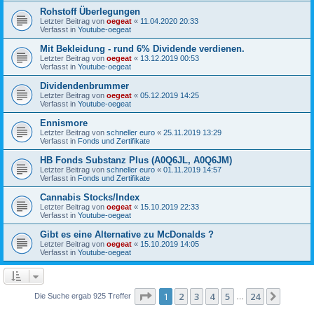
Rohstoff Überlegungen
Letzter Beitrag von
oegeat
«
11.04.2020 20:33
Verfasst in
Youtube-oegeat
Mit Bekleidung - rund 6% Dividende verdienen.
Letzter Beitrag von
oegeat
«
13.12.2019 00:53
Verfasst in
Youtube-oegeat
Dividendenbrummer
Letzter Beitrag von
oegeat
«
05.12.2019 14:25
Verfasst in
Youtube-oegeat
Ennismore
Letzter Beitrag von
schneller euro
«
25.11.2019 13:29
Verfasst in
Fonds und Zertifikate
HB Fonds Substanz Plus (A0Q6JL, A0Q6JM)
Letzter Beitrag von
schneller euro
«
01.11.2019 14:57
Verfasst in
Fonds und Zertifikate
Cannabis Stocks/Index
Letzter Beitrag von
oegeat
«
15.10.2019 22:33
Verfasst in
Youtube-oegeat
Gibt es eine Alternative zu McDonalds ?
Letzter Beitrag von
oegeat
«
15.10.2019 14:05
Verfasst in
Youtube-oegeat
Seite
1
von
24
1
2
3
4
5
24
Nächst
Die Suche ergab 925 Treffer
…