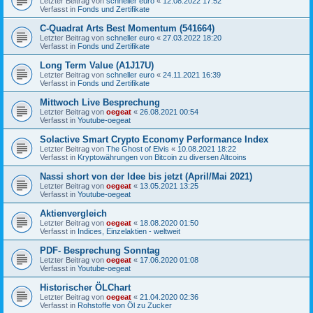
Letzter Beitrag von
schneller euro
«
12.08.2022 17:52
Verfasst in
Fonds und Zertifikate
C-Quadrat Arts Best Momentum (541664)
Letzter Beitrag von
schneller euro
«
27.03.2022 18:20
Verfasst in
Fonds und Zertifikate
Long Term Value (A1J17U)
Letzter Beitrag von
schneller euro
«
24.11.2021 16:39
Verfasst in
Fonds und Zertifikate
Mittwoch Live Besprechung
Letzter Beitrag von
oegeat
«
26.08.2021 00:54
Verfasst in
Youtube-oegeat
Solactive Smart Crypto Economy Performance Index
Letzter Beitrag von
The Ghost of Elvis
«
10.08.2021 18:22
Verfasst in
Kryptowährungen von Bitcoin zu diversen Altcoins
Nassi short von der Idee bis jetzt (April/Mai 2021)
Letzter Beitrag von
oegeat
«
13.05.2021 13:25
Verfasst in
Youtube-oegeat
Aktienvergleich
Letzter Beitrag von
oegeat
«
18.08.2020 01:50
Verfasst in
Indices, Einzelaktien - weltweit
PDF- Besprechung Sonntag
Letzter Beitrag von
oegeat
«
17.06.2020 01:08
Verfasst in
Youtube-oegeat
Historischer ÖLChart
Letzter Beitrag von
oegeat
«
21.04.2020 02:36
Verfasst in
Rohstoffe von Öl zu Zucker