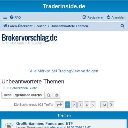
Traderinside.de
FAQ
Registrieren
Anmelden
S
Foren-Übersicht
Suche
Unbeantwortete Themen
u
c
h
e
Alle Märkte bei TradingView verfolgen
Unbeantwortete Themen
Zur erweiterten Suche
Suche
Erweiterte Suche
Seite
1
von
24
1
2
3
4
5
24
Nächst
Die Suche ergab 925 Treffer
…
Themen
Großbritannien: Fonds und ETF
Letzter Beitrag von
schneller euro
«
16.05.2026 12:47