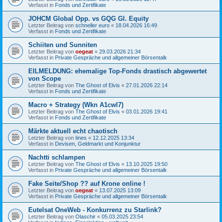
Verfasst in
Fonds und Zertifikate
JOHCM Global Opp. vs GQG Gl. Equity
Letzter Beitrag von
schneller euro
«
18.04.2026 16:49
Verfasst in
Fonds und Zertifikate
Schiiten und Sunniten
Letzter Beitrag von
oegeat
«
29.03.2026 21:34
Verfasst in
Private Gespräche und allgemeiner Börsentalk
EILMELDUNG: ehemalige Top-Fonds drastisch abgewertet
von Scope
Letzter Beitrag von
The Ghost of Elvis
«
27.01.2026 22:14
Verfasst in
Fonds und Zertifikate
Macro + Strategy (Wkn A1cwl7)
Letzter Beitrag von
The Ghost of Elvis
«
03.01.2026 19:41
Verfasst in
Fonds und Zertifikate
Märkte aktuell echt chaotisch
Letzter Beitrag von
Iines
«
12.12.2025 13:34
Verfasst in
Devisen, Geldmarkt und Konjunktur
Nachtti schlampen
Letzter Beitrag von
The Ghost of Elvis
«
13.10.2025 19:50
Verfasst in
Private Gespräche und allgemeiner Börsentalk
Fake Seite/Shop ?? auf Krone online !
Letzter Beitrag von
oegeat
«
13.07.2025 13:09
Verfasst in
Private Gespräche und allgemeiner Börsentalk
Eutelsat OneWeb - Konkurrenz zu Starlink?
Letzter Beitrag von
Olaschir
«
05.03.2025 23:54