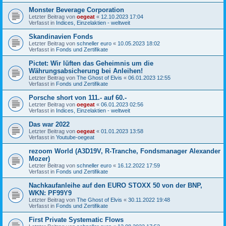
Monster Beverage Corporation
Letzter Beitrag von
oegeat
«
12.10.2023 17:04
Verfasst in
Indices, Einzelaktien - weltweit
Skandinavien Fonds
Letzter Beitrag von
schneller euro
«
10.05.2023 18:02
Verfasst in
Fonds und Zertifikate
Pictet: Wir lüften das Geheimnis um die
Währungsabsicherung bei Anleihen!
Letzter Beitrag von
The Ghost of Elvis
«
06.01.2023 12:55
Verfasst in
Fonds und Zertifikate
Porsche short von 111.- auf 60.-
Letzter Beitrag von
oegeat
«
06.01.2023 02:56
Verfasst in
Indices, Einzelaktien - weltweit
Das war 2022
Letzter Beitrag von
oegeat
«
01.01.2023 13:58
Verfasst in
Youtube-oegeat
rezoom World (A3D19V, R-Tranche, Fondsmanager Alexander
Mozer)
Letzter Beitrag von
schneller euro
«
16.12.2022 17:59
Verfasst in
Fonds und Zertifikate
Nachkaufanleihe auf den EURO STOXX 50 von der BNP,
WKN: PF99Y9
Letzter Beitrag von
The Ghost of Elvis
«
30.11.2022 19:48
Verfasst in
Fonds und Zertifikate
First Private Systematic Flows