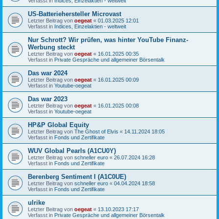
Verfasst in
Indices, Einzelaktien - weltweit
US-Batteriehersteller Microvast
Letzter Beitrag von
oegeat
«
01.03.2025 12:01
Verfasst in
Indices, Einzelaktien - weltweit
Nur Schrott? Wir prüfen, was hinter YouTube Finanz-
Werbung steckt
Letzter Beitrag von
oegeat
«
16.01.2025 00:35
Verfasst in
Private Gespräche und allgemeiner Börsentalk
Das war 2024
Letzter Beitrag von
oegeat
«
16.01.2025 00:09
Verfasst in
Youtube-oegeat
Das war 2023
Letzter Beitrag von
oegeat
«
16.01.2025 00:08
Verfasst in
Youtube-oegeat
HP&P Global Equity
Letzter Beitrag von
The Ghost of Elvis
«
14.11.2024 18:05
Verfasst in
Fonds und Zertifikate
WUV Global Pearls (A1CU0Y)
Letzter Beitrag von
schneller euro
«
26.07.2024 16:28
Verfasst in
Fonds und Zertifikate
Berenberg Sentiment I (A1C0UE)
Letzter Beitrag von
schneller euro
«
04.04.2024 18:58
Verfasst in
Fonds und Zertifikate
ulrike
Letzter Beitrag von
oegeat
«
13.10.2023 17:17
Verfasst in
Private Gespräche und allgemeiner Börsentalk