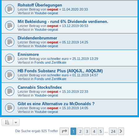
Rohstoff Überlegungen
Letzter Beitrag von
oegeat
«
11.04.2020 20:33
Verfasst in
Youtube-oegeat
Mit Bekleidung - rund 6% Dividende verdienen.
Letzter Beitrag von
oegeat
«
13.12.2019 00:53
Verfasst in
Youtube-oegeat
Dividendenbrummer
Letzter Beitrag von
oegeat
«
05.12.2019 14:25
Verfasst in
Youtube-oegeat
Ennismore
Letzter Beitrag von
schneller euro
«
25.11.2019 13:29
Verfasst in
Fonds und Zertifikate
HB Fonds Substanz Plus (A0Q6JL, A0Q6JM)
Letzter Beitrag von
schneller euro
«
01.11.2019 14:57
Verfasst in
Fonds und Zertifikate
Cannabis Stocks/Index
Letzter Beitrag von
oegeat
«
15.10.2019 22:33
Verfasst in
Youtube-oegeat
Gibt es eine Alternative zu McDonalds ?
Letzter Beitrag von
oegeat
«
15.10.2019 14:05
Verfasst in
Youtube-oegeat
Seite
1
von
24
1
2
3
4
5
24
Nächst
Die Suche ergab 925 Treffer
…