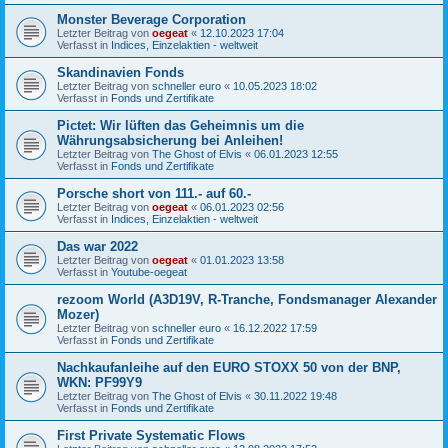
Monster Beverage Corporation
Letzter Beitrag von
oegeat
«
12.10.2023 17:04
Verfasst in
Indices, Einzelaktien - weltweit
Skandinavien Fonds
Letzter Beitrag von
schneller euro
«
10.05.2023 18:02
Verfasst in
Fonds und Zertifikate
Pictet: Wir lüften das Geheimnis um die
Währungsabsicherung bei Anleihen!
Letzter Beitrag von
The Ghost of Elvis
«
06.01.2023 12:55
Verfasst in
Fonds und Zertifikate
Porsche short von 111.- auf 60.-
Letzter Beitrag von
oegeat
«
06.01.2023 02:56
Verfasst in
Indices, Einzelaktien - weltweit
Das war 2022
Letzter Beitrag von
oegeat
«
01.01.2023 13:58
Verfasst in
Youtube-oegeat
rezoom World (A3D19V, R-Tranche, Fondsmanager Alexander
Mozer)
Letzter Beitrag von
schneller euro
«
16.12.2022 17:59
Verfasst in
Fonds und Zertifikate
Nachkaufanleihe auf den EURO STOXX 50 von der BNP,
WKN: PF99Y9
Letzter Beitrag von
The Ghost of Elvis
«
30.11.2022 19:48
Verfasst in
Fonds und Zertifikate
First Private Systematic Flows