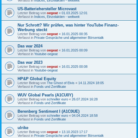
Verfasst in
Indices, Einzelaktien - weltweit
US-Batteriehersteller Microvast
Letzter Beitrag von
oegeat
«
01.03.2025 12:01
Verfasst in
Indices, Einzelaktien - weltweit
Nur Schrott? Wir prüfen, was hinter YouTube Finanz-
Werbung steckt
Letzter Beitrag von
oegeat
«
16.01.2025 00:35
Verfasst in
Private Gespräche und allgemeiner Börsentalk
Das war 2024
Letzter Beitrag von
oegeat
«
16.01.2025 00:09
Verfasst in
Youtube-oegeat
Das war 2023
Letzter Beitrag von
oegeat
«
16.01.2025 00:08
Verfasst in
Youtube-oegeat
HP&P Global Equity
Letzter Beitrag von
The Ghost of Elvis
«
14.11.2024 18:05
Verfasst in
Fonds und Zertifikate
WUV Global Pearls (A1CU0Y)
Letzter Beitrag von
schneller euro
«
26.07.2024 16:28
Verfasst in
Fonds und Zertifikate
Berenberg Sentiment I (A1C0UE)
Letzter Beitrag von
schneller euro
«
04.04.2024 18:58
Verfasst in
Fonds und Zertifikate
ulrike
Letzter Beitrag von
oegeat
«
13.10.2023 17:17
Verfasst in
Private Gespräche und allgemeiner Börsentalk