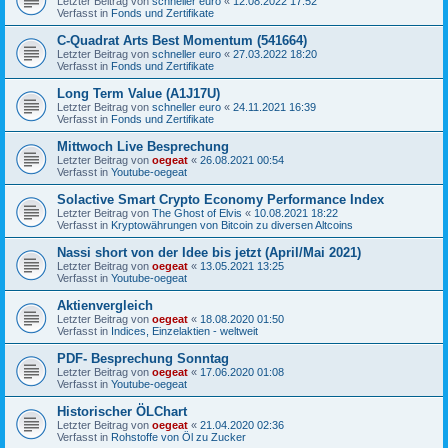
Letzter Beitrag von
schneller euro
«
12.08.2022 17:52
Verfasst in
Fonds und Zertifikate
C-Quadrat Arts Best Momentum (541664)
Letzter Beitrag von
schneller euro
«
27.03.2022 18:20
Verfasst in
Fonds und Zertifikate
Long Term Value (A1J17U)
Letzter Beitrag von
schneller euro
«
24.11.2021 16:39
Verfasst in
Fonds und Zertifikate
Mittwoch Live Besprechung
Letzter Beitrag von
oegeat
«
26.08.2021 00:54
Verfasst in
Youtube-oegeat
Solactive Smart Crypto Economy Performance Index
Letzter Beitrag von
The Ghost of Elvis
«
10.08.2021 18:22
Verfasst in
Kryptowährungen von Bitcoin zu diversen Altcoins
Nassi short von der Idee bis jetzt (April/Mai 2021)
Letzter Beitrag von
oegeat
«
13.05.2021 13:25
Verfasst in
Youtube-oegeat
Aktienvergleich
Letzter Beitrag von
oegeat
«
18.08.2020 01:50
Verfasst in
Indices, Einzelaktien - weltweit
PDF- Besprechung Sonntag
Letzter Beitrag von
oegeat
«
17.06.2020 01:08
Verfasst in
Youtube-oegeat
Historischer ÖLChart
Letzter Beitrag von
oegeat
«
21.04.2020 02:36
Verfasst in
Rohstoffe von Öl zu Zucker