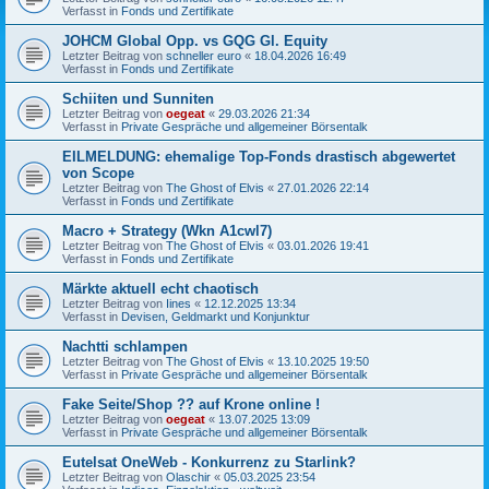
Verfasst in
Fonds und Zertifikate
JOHCM Global Opp. vs GQG Gl. Equity
Letzter Beitrag von
schneller euro
«
18.04.2026 16:49
Verfasst in
Fonds und Zertifikate
Schiiten und Sunniten
Letzter Beitrag von
oegeat
«
29.03.2026 21:34
Verfasst in
Private Gespräche und allgemeiner Börsentalk
EILMELDUNG: ehemalige Top-Fonds drastisch abgewertet
von Scope
Letzter Beitrag von
The Ghost of Elvis
«
27.01.2026 22:14
Verfasst in
Fonds und Zertifikate
Macro + Strategy (Wkn A1cwl7)
Letzter Beitrag von
The Ghost of Elvis
«
03.01.2026 19:41
Verfasst in
Fonds und Zertifikate
Märkte aktuell echt chaotisch
Letzter Beitrag von
Iines
«
12.12.2025 13:34
Verfasst in
Devisen, Geldmarkt und Konjunktur
Nachtti schlampen
Letzter Beitrag von
The Ghost of Elvis
«
13.10.2025 19:50
Verfasst in
Private Gespräche und allgemeiner Börsentalk
Fake Seite/Shop ?? auf Krone online !
Letzter Beitrag von
oegeat
«
13.07.2025 13:09
Verfasst in
Private Gespräche und allgemeiner Börsentalk
Eutelsat OneWeb - Konkurrenz zu Starlink?
Letzter Beitrag von
Olaschir
«
05.03.2025 23:54