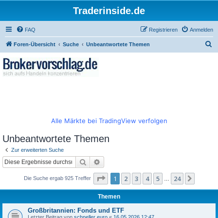
Traderinside.de
FAQ
Registrieren
Anmelden
S
Foren-Übersicht
Suche
Unbeantwortete Themen
u
c
h
e
Alle Märkte bei TradingView verfolgen
Unbeantwortete Themen
Zur erweiterten Suche
Suche
Erweiterte Suche
Seite
1
von
24
1
2
3
4
5
24
Nächst
Die Suche ergab 925 Treffer
…
Themen
Großbritannien: Fonds und ETF
Letzter Beitrag von
schneller euro
«
16.05.2026 12:47