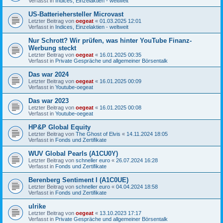
Verfasst in
Indices, Einzelaktien - weltweit
US-Batteriehersteller Microvast
Letzter Beitrag von
oegeat
«
01.03.2025 12:01
Verfasst in
Indices, Einzelaktien - weltweit
Nur Schrott? Wir prüfen, was hinter YouTube Finanz-
Werbung steckt
Letzter Beitrag von
oegeat
«
16.01.2025 00:35
Verfasst in
Private Gespräche und allgemeiner Börsentalk
Das war 2024
Letzter Beitrag von
oegeat
«
16.01.2025 00:09
Verfasst in
Youtube-oegeat
Das war 2023
Letzter Beitrag von
oegeat
«
16.01.2025 00:08
Verfasst in
Youtube-oegeat
HP&P Global Equity
Letzter Beitrag von
The Ghost of Elvis
«
14.11.2024 18:05
Verfasst in
Fonds und Zertifikate
WUV Global Pearls (A1CU0Y)
Letzter Beitrag von
schneller euro
«
26.07.2024 16:28
Verfasst in
Fonds und Zertifikate
Berenberg Sentiment I (A1C0UE)
Letzter Beitrag von
schneller euro
«
04.04.2024 18:58
Verfasst in
Fonds und Zertifikate
ulrike
Letzter Beitrag von
oegeat
«
13.10.2023 17:17
Verfasst in
Private Gespräche und allgemeiner Börsentalk