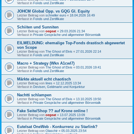
Verfasst in
Fonds und Zertifikate
JOHCM Global Opp. vs GQG Gl. Equity
Letzter Beitrag von
schneller euro
«
18.04.2026 16:49
Verfasst in
Fonds und Zertifikate
Schiiten und Sunniten
Letzter Beitrag von
oegeat
«
29.03.2026 21:34
Verfasst in
Private Gespräche und allgemeiner Börsentalk
EILMELDUNG: ehemalige Top-Fonds drastisch abgewertet
von Scope
Letzter Beitrag von
The Ghost of Elvis
«
27.01.2026 22:14
Verfasst in
Fonds und Zertifikate
Macro + Strategy (Wkn A1cwl7)
Letzter Beitrag von
The Ghost of Elvis
«
03.01.2026 19:41
Verfasst in
Fonds und Zertifikate
Märkte aktuell echt chaotisch
Letzter Beitrag von
Iines
«
12.12.2025 13:34
Verfasst in
Devisen, Geldmarkt und Konjunktur
Nachtti schlampen
Letzter Beitrag von
The Ghost of Elvis
«
13.10.2025 19:50
Verfasst in
Private Gespräche und allgemeiner Börsentalk
Fake Seite/Shop ?? auf Krone online !
Letzter Beitrag von
oegeat
«
13.07.2025 13:09
Verfasst in
Private Gespräche und allgemeiner Börsentalk
Eutelsat OneWeb - Konkurrenz zu Starlink?
Letzter Beitrag von
Olaschir
«
05.03.2025 23:54