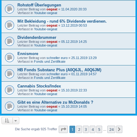
Rohstoff Überlegungen
Letzter Beitrag von
oegeat
«
11.04.2020 20:33
Verfasst in
Youtube-oegeat
Mit Bekleidung - rund 6% Dividende verdienen.
Letzter Beitrag von
oegeat
«
13.12.2019 00:53
Verfasst in
Youtube-oegeat
Dividendenbrummer
Letzter Beitrag von
oegeat
«
05.12.2019 14:25
Verfasst in
Youtube-oegeat
Ennismore
Letzter Beitrag von
schneller euro
«
25.11.2019 13:29
Verfasst in
Fonds und Zertifikate
HB Fonds Substanz Plus (A0Q6JL, A0Q6JM)
Letzter Beitrag von
schneller euro
«
01.11.2019 14:57
Verfasst in
Fonds und Zertifikate
Cannabis Stocks/Index
Letzter Beitrag von
oegeat
«
15.10.2019 22:33
Verfasst in
Youtube-oegeat
Gibt es eine Alternative zu McDonalds ?
Letzter Beitrag von
oegeat
«
15.10.2019 14:05
Verfasst in
Youtube-oegeat
Seite
1
von
24
1
2
3
4
5
24
Nächst
Die Suche ergab 925 Treffer
…