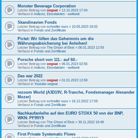
Monster Beverage Corporation
Letzter Beitrag von
oegeat
«
12.10.2023 17:04
Verfasst in
Indices, Einzelaktien - weltweit
Skandinavien Fonds
Letzter Beitrag von
schneller euro
«
10.05.2023 18:02
Verfasst in
Fonds und Zertifikate
Pictet: Wir lüften das Geheimnis um die
Währungsabsicherung bei Anleihen!
Letzter Beitrag von
The Ghost of Elvis
«
06.01.2023 12:55
Verfasst in
Fonds und Zertifikate
Porsche short von 111.- auf 60.-
Letzter Beitrag von
oegeat
«
06.01.2023 02:56
Verfasst in
Indices, Einzelaktien - weltweit
Das war 2022
Letzter Beitrag von
oegeat
«
01.01.2023 13:58
Verfasst in
Youtube-oegeat
rezoom World (A3D19V, R-Tranche, Fondsmanager Alexander
Mozer)
Letzter Beitrag von
schneller euro
«
16.12.2022 17:59
Verfasst in
Fonds und Zertifikate
Nachkaufanleihe auf den EURO STOXX 50 von der BNP,
WKN: PF99Y9
Letzter Beitrag von
The Ghost of Elvis
«
30.11.2022 19:48
Verfasst in
Fonds und Zertifikate
First Private Systematic Flows