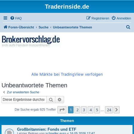
Traderinside.de
FAQ
Registrieren
Anmelden
S
Foren-Übersicht
Suche
Unbeantwortete Themen
u
c
h
e
Alle Märkte bei TradingView verfolgen
Unbeantwortete Themen
Zur erweiterten Suche
Suche
Erweiterte Suche
Seite
1
von
24
1
2
3
4
5
24
Nächst
Die Suche ergab 925 Treffer
…
Themen
Großbritannien: Fonds und ETF
Letzter Beitrag von
schneller euro
«
16.05.2026 12:47