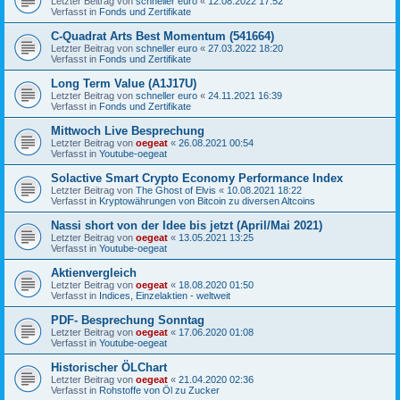
Letzter Beitrag von
schneller euro
«
12.08.2022 17:52
Verfasst in
Fonds und Zertifikate
C-Quadrat Arts Best Momentum (541664)
Letzter Beitrag von
schneller euro
«
27.03.2022 18:20
Verfasst in
Fonds und Zertifikate
Long Term Value (A1J17U)
Letzter Beitrag von
schneller euro
«
24.11.2021 16:39
Verfasst in
Fonds und Zertifikate
Mittwoch Live Besprechung
Letzter Beitrag von
oegeat
«
26.08.2021 00:54
Verfasst in
Youtube-oegeat
Solactive Smart Crypto Economy Performance Index
Letzter Beitrag von
The Ghost of Elvis
«
10.08.2021 18:22
Verfasst in
Kryptowährungen von Bitcoin zu diversen Altcoins
Nassi short von der Idee bis jetzt (April/Mai 2021)
Letzter Beitrag von
oegeat
«
13.05.2021 13:25
Verfasst in
Youtube-oegeat
Aktienvergleich
Letzter Beitrag von
oegeat
«
18.08.2020 01:50
Verfasst in
Indices, Einzelaktien - weltweit
PDF- Besprechung Sonntag
Letzter Beitrag von
oegeat
«
17.06.2020 01:08
Verfasst in
Youtube-oegeat
Historischer ÖLChart
Letzter Beitrag von
oegeat
«
21.04.2020 02:36
Verfasst in
Rohstoffe von Öl zu Zucker