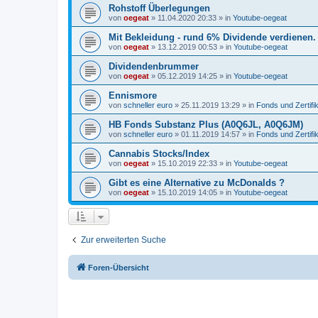
Rohstoff Überlegungen
von
oegeat
»
11.04.2020 20:33
» in
Youtube-oegeat
Mit Bekleidung - rund 6% Dividende verdienen.
von
oegeat
»
13.12.2019 00:53
» in
Youtube-oegeat
Dividendenbrummer
von
oegeat
»
05.12.2019 14:25
» in
Youtube-oegeat
Ennismore
von
schneller euro
»
25.11.2019 13:29
» in
Fonds und Zertifi
HB Fonds Substanz Plus (A0Q6JL, A0Q6JM)
von
schneller euro
»
01.11.2019 14:57
» in
Fonds und Zertifi
Cannabis Stocks/Index
von
oegeat
»
15.10.2019 22:33
» in
Youtube-oegeat
Gibt es eine Alternative zu McDonalds ?
von
oegeat
»
15.10.2019 14:05
» in
Youtube-oegeat
Zur erweiterten Suche
Foren-Übersicht