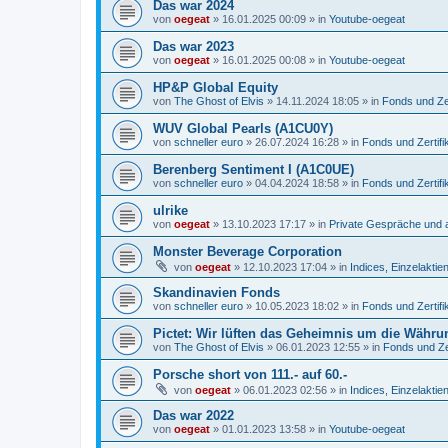
Das war 2024
von
oegeat
»
16.01.2025 00:09
» in
Youtube-oegeat
Das war 2023
von
oegeat
»
16.01.2025 00:08
» in
Youtube-oegeat
HP&P Global Equity
von
The Ghost of Elvis
»
14.11.2024 18:05
» in
Fonds und Zer
WUV Global Pearls (A1CU0Y)
von
schneller euro
»
26.07.2024 16:28
» in
Fonds und Zertifi
Berenberg Sentiment I (A1C0UE)
von
schneller euro
»
04.04.2024 18:58
» in
Fonds und Zertifi
ulrike
von
oegeat
»
13.10.2023 17:17
» in
Private Gespräche und a
Monster Beverage Corporation
von
oegeat
»
12.10.2023 17:04
» in
Indices, Einzelaktien
Skandinavien Fonds
von
schneller euro
»
10.05.2023 18:02
» in
Fonds und Zertifi
Pictet: Wir lüften das Geheimnis um die Währu
von
The Ghost of Elvis
»
06.01.2023 12:55
» in
Fonds und Zer
Porsche short von 111.- auf 60.-
von
oegeat
»
06.01.2023 02:56
» in
Indices, Einzelaktien
Das war 2022
von
oegeat
»
01.01.2023 13:58
» in
Youtube-oegeat