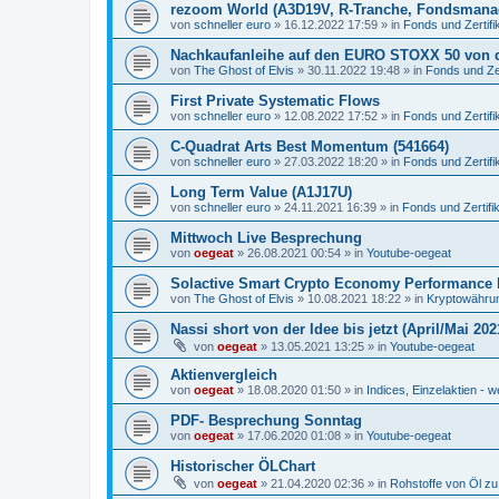
rezoom World (A3D19V, R-Tranche, Fondsmana
von
schneller euro
»
16.12.2022 17:59
» in
Fonds und Zertifi
Nachkaufanleihe auf den EURO STOXX 50 von 
von
The Ghost of Elvis
»
30.11.2022 19:48
» in
Fonds und Zer
First Private Systematic Flows
von
schneller euro
»
12.08.2022 17:52
» in
Fonds und Zertifi
C-Quadrat Arts Best Momentum (541664)
von
schneller euro
»
27.03.2022 18:20
» in
Fonds und Zertifi
Long Term Value (A1J17U)
von
schneller euro
»
24.11.2021 16:39
» in
Fonds und Zertifi
Mittwoch Live Besprechung
von
oegeat
»
26.08.2021 00:54
» in
Youtube-oegeat
Solactive Smart Crypto Economy Performance 
von
The Ghost of Elvis
»
10.08.2021 18:22
» in
Kryptowährun
Nassi short von der Idee bis jetzt (April/Mai 202
von
oegeat
»
13.05.2021 13:25
» in
Youtube-oegeat
Aktienvergleich
von
oegeat
»
18.08.2020 01:50
» in
Indices, Einzelaktien - w
PDF- Besprechung Sonntag
von
oegeat
»
17.06.2020 01:08
» in
Youtube-oegeat
Historischer ÖLChart
von
oegeat
»
21.04.2020 02:36
» in
Rohstoffe von Öl z