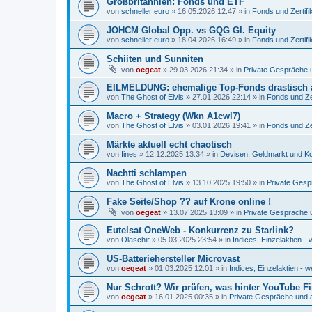
Großbritannien: Fonds und ETF
von
schneller euro
»
16.05.2026 12:47
» in
Fonds und Zertifi
JOHCM Global Opp. vs GQG Gl. Equity
von
schneller euro
»
18.04.2026 16:49
» in
Fonds und Zertifi
Schiiten und Sunniten
von
oegeat
»
29.03.2026 21:34
» in
Private Gespräche u
EILMELDUNG: ehemalige Top-Fonds drastisch 
von
The Ghost of Elvis
»
27.01.2026 22:14
» in
Fonds und Zer
Macro + Strategy (Wkn A1cwl7)
von
The Ghost of Elvis
»
03.01.2026 19:41
» in
Fonds und Zer
Märkte aktuell echt chaotisch
von
Iines
»
12.12.2025 13:34
» in
Devisen, Geldmarkt und Ko
Nachtti schlampen
von
The Ghost of Elvis
»
13.10.2025 19:50
» in
Private Gesp
Fake Seite/Shop ?? auf Krone online !
von
oegeat
»
13.07.2025 13:09
» in
Private Gespräche u
Eutelsat OneWeb - Konkurrenz zu Starlink?
von
Olaschir
»
05.03.2025 23:54
» in
Indices, Einzelaktien - 
US-Batteriehersteller Microvast
von
oegeat
»
01.03.2025 12:01
» in
Indices, Einzelaktien - w
Nur Schrott? Wir prüfen, was hinter YouTube F
von
oegeat
»
16.01.2025 00:35
» in
Private Gespräche und a