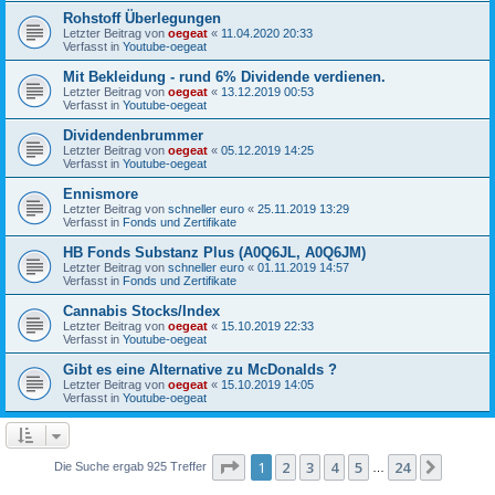
Rohstoff Überlegungen
Letzter Beitrag von
oegeat
«
11.04.2020 20:33
Verfasst in
Youtube-oegeat
Mit Bekleidung - rund 6% Dividende verdienen.
Letzter Beitrag von
oegeat
«
13.12.2019 00:53
Verfasst in
Youtube-oegeat
Dividendenbrummer
Letzter Beitrag von
oegeat
«
05.12.2019 14:25
Verfasst in
Youtube-oegeat
Ennismore
Letzter Beitrag von
schneller euro
«
25.11.2019 13:29
Verfasst in
Fonds und Zertifikate
HB Fonds Substanz Plus (A0Q6JL, A0Q6JM)
Letzter Beitrag von
schneller euro
«
01.11.2019 14:57
Verfasst in
Fonds und Zertifikate
Cannabis Stocks/Index
Letzter Beitrag von
oegeat
«
15.10.2019 22:33
Verfasst in
Youtube-oegeat
Gibt es eine Alternative zu McDonalds ?
Letzter Beitrag von
oegeat
«
15.10.2019 14:05
Verfasst in
Youtube-oegeat
Seite
1
von
24
1
2
3
4
5
24
Nächst
Die Suche ergab 925 Treffer
…