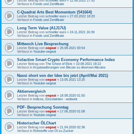
Letzter Beitrag von
schneller euro
«
12.08.2022 17:52
Verfasst in
Fonds und Zertifikate
C-Quadrat Arts Best Momentum (541664)
Letzter Beitrag von
schneller euro
«
27.03.2022 18:20
Verfasst in
Fonds und Zertifikate
Long Term Value (A1J17U)
Letzter Beitrag von
schneller euro
«
24.11.2021 16:39
Verfasst in
Fonds und Zertifikate
Mittwoch Live Besprechung
Letzter Beitrag von
oegeat
«
26.08.2021 00:54
Verfasst in
Youtube-oegeat
Solactive Smart Crypto Economy Performance Index
Letzter Beitrag von
The Ghost of Elvis
«
10.08.2021 18:22
Verfasst in
Kryptowährungen von Bitcoin zu diversen Altcoins
Nassi short von der Idee bis jetzt (April/Mai 2021)
Letzter Beitrag von
oegeat
«
13.05.2021 13:25
Verfasst in
Youtube-oegeat
Aktienvergleich
Letzter Beitrag von
oegeat
«
18.08.2020 01:50
Verfasst in
Indices, Einzelaktien - weltweit
PDF- Besprechung Sonntag
Letzter Beitrag von
oegeat
«
17.06.2020 01:08
Verfasst in
Youtube-oegeat
Historischer ÖLChart
Letzter Beitrag von
oegeat
«
21.04.2020 02:36
Verfasst in
Rohstoffe von Öl zu Zucker