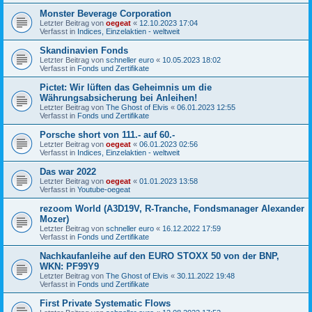
Monster Beverage Corporation
Letzter Beitrag von
oegeat
«
12.10.2023 17:04
Verfasst in
Indices, Einzelaktien - weltweit
Skandinavien Fonds
Letzter Beitrag von
schneller euro
«
10.05.2023 18:02
Verfasst in
Fonds und Zertifikate
Pictet: Wir lüften das Geheimnis um die
Währungsabsicherung bei Anleihen!
Letzter Beitrag von
The Ghost of Elvis
«
06.01.2023 12:55
Verfasst in
Fonds und Zertifikate
Porsche short von 111.- auf 60.-
Letzter Beitrag von
oegeat
«
06.01.2023 02:56
Verfasst in
Indices, Einzelaktien - weltweit
Das war 2022
Letzter Beitrag von
oegeat
«
01.01.2023 13:58
Verfasst in
Youtube-oegeat
rezoom World (A3D19V, R-Tranche, Fondsmanager Alexander
Mozer)
Letzter Beitrag von
schneller euro
«
16.12.2022 17:59
Verfasst in
Fonds und Zertifikate
Nachkaufanleihe auf den EURO STOXX 50 von der BNP,
WKN: PF99Y9
Letzter Beitrag von
The Ghost of Elvis
«
30.11.2022 19:48
Verfasst in
Fonds und Zertifikate
First Private Systematic Flows