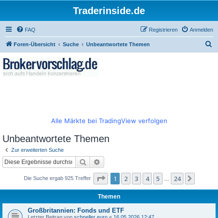
Traderinside.de
FAQ
Registrieren
Anmelden
S
Foren-Übersicht
Suche
Unbeantwortete Themen
u
c
h
e
Alle Märkte bei TradingView verfolgen
Unbeantwortete Themen
Zur erweiterten Suche
Suche
Erweiterte Suche
Seite
1
von
24
1
2
3
4
5
24
Nächst
Die Suche ergab 925 Treffer
…
Themen
Großbritannien: Fonds und ETF
Letzter Beitrag von
schneller euro
«
16.05.2026 12:47