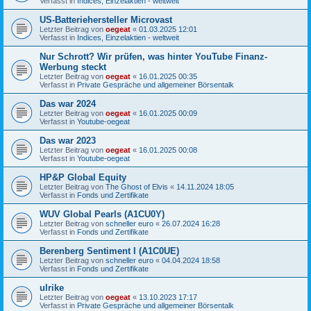
Verfasst in
Indices, Einzelaktien - weltweit
US-Batteriehersteller Microvast
Letzter Beitrag von
oegeat
«
01.03.2025 12:01
Verfasst in
Indices, Einzelaktien - weltweit
Nur Schrott? Wir prüfen, was hinter YouTube Finanz-
Werbung steckt
Letzter Beitrag von
oegeat
«
16.01.2025 00:35
Verfasst in
Private Gespräche und allgemeiner Börsentalk
Das war 2024
Letzter Beitrag von
oegeat
«
16.01.2025 00:09
Verfasst in
Youtube-oegeat
Das war 2023
Letzter Beitrag von
oegeat
«
16.01.2025 00:08
Verfasst in
Youtube-oegeat
HP&P Global Equity
Letzter Beitrag von
The Ghost of Elvis
«
14.11.2024 18:05
Verfasst in
Fonds und Zertifikate
WUV Global Pearls (A1CU0Y)
Letzter Beitrag von
schneller euro
«
26.07.2024 16:28
Verfasst in
Fonds und Zertifikate
Berenberg Sentiment I (A1C0UE)
Letzter Beitrag von
schneller euro
«
04.04.2024 18:58
Verfasst in
Fonds und Zertifikate
ulrike
Letzter Beitrag von
oegeat
«
13.10.2023 17:17
Verfasst in
Private Gespräche und allgemeiner Börsentalk