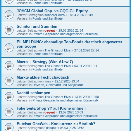
Verfasst in
Fonds und Zertifikate
JOHCM Global Opp. vs GQG Gl. Equity
Letzter Beitrag von
schneller euro
«
18.04.2026 16:49
Verfasst in
Fonds und Zertifikate
Schiiten und Sunniten
Letzter Beitrag von
oegeat
«
29.03.2026 21:34
Verfasst in
Private Gespräche und allgemeiner Börsentalk
EILMELDUNG: ehemalige Top-Fonds drastisch abgewertet
von Scope
Letzter Beitrag von
The Ghost of Elvis
«
27.01.2026 22:14
Verfasst in
Fonds und Zertifikate
Macro + Strategy (Wkn A1cwl7)
Letzter Beitrag von
The Ghost of Elvis
«
03.01.2026 19:41
Verfasst in
Fonds und Zertifikate
Märkte aktuell echt chaotisch
Letzter Beitrag von
Iines
«
12.12.2025 13:34
Verfasst in
Devisen, Geldmarkt und Konjunktur
Nachtti schlampen
Letzter Beitrag von
The Ghost of Elvis
«
13.10.2025 19:50
Verfasst in
Private Gespräche und allgemeiner Börsentalk
Fake Seite/Shop ?? auf Krone online !
Letzter Beitrag von
oegeat
«
13.07.2025 13:09
Verfasst in
Private Gespräche und allgemeiner Börsentalk
Eutelsat OneWeb - Konkurrenz zu Starlink?
Letzter Beitrag von
Olaschir
«
05.03.2025 23:54