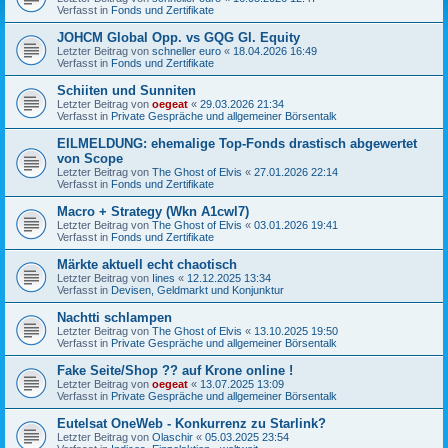
Verfasst in
Fonds und Zertifikate
JOHCM Global Opp. vs GQG Gl. Equity
Letzter Beitrag von
schneller euro
«
18.04.2026 16:49
Verfasst in
Fonds und Zertifikate
Schiiten und Sunniten
Letzter Beitrag von
oegeat
«
29.03.2026 21:34
Verfasst in
Private Gespräche und allgemeiner Börsentalk
EILMELDUNG: ehemalige Top-Fonds drastisch abgewertet
von Scope
Letzter Beitrag von
The Ghost of Elvis
«
27.01.2026 22:14
Verfasst in
Fonds und Zertifikate
Macro + Strategy (Wkn A1cwl7)
Letzter Beitrag von
The Ghost of Elvis
«
03.01.2026 19:41
Verfasst in
Fonds und Zertifikate
Märkte aktuell echt chaotisch
Letzter Beitrag von
Iines
«
12.12.2025 13:34
Verfasst in
Devisen, Geldmarkt und Konjunktur
Nachtti schlampen
Letzter Beitrag von
The Ghost of Elvis
«
13.10.2025 19:50
Verfasst in
Private Gespräche und allgemeiner Börsentalk
Fake Seite/Shop ?? auf Krone online !
Letzter Beitrag von
oegeat
«
13.07.2025 13:09
Verfasst in
Private Gespräche und allgemeiner Börsentalk
Eutelsat OneWeb - Konkurrenz zu Starlink?
Letzter Beitrag von
Olaschir
«
05.03.2025 23:54