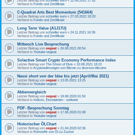
Letzter Beitrag von
schneller euro
«
12.08.2022 17:52
Verfasst in
Fonds und Zertifikate
C-Quadrat Arts Best Momentum (541664)
Letzter Beitrag von
schneller euro
«
27.03.2022 18:20
Verfasst in
Fonds und Zertifikate
Long Term Value (A1J17U)
Letzter Beitrag von
schneller euro
«
24.11.2021 16:39
Verfasst in
Fonds und Zertifikate
Mittwoch Live Besprechung
Letzter Beitrag von
oegeat
«
26.08.2021 00:54
Verfasst in
Youtube-oegeat
Solactive Smart Crypto Economy Performance Index
Letzter Beitrag von
The Ghost of Elvis
«
10.08.2021 18:22
Verfasst in
Kryptowährungen von Bitcoin zu diversen Altcoins
Nassi short von der Idee bis jetzt (April/Mai 2021)
Letzter Beitrag von
oegeat
«
13.05.2021 13:25
Verfasst in
Youtube-oegeat
Aktienvergleich
Letzter Beitrag von
oegeat
«
18.08.2020 01:50
Verfasst in
Indices, Einzelaktien - weltweit
PDF- Besprechung Sonntag
Letzter Beitrag von
oegeat
«
17.06.2020 01:08
Verfasst in
Youtube-oegeat
Historischer ÖLChart
Letzter Beitrag von
oegeat
«
21.04.2020 02:36
Verfasst in
Rohstoffe von Öl zu Zucker