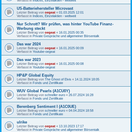
Verfasst in
Indices, Einzelaktien - weltweit
US-Batteriehersteller Microvast
Letzter Beitrag von
oegeat
«
01.03.2025 12:01
Verfasst in
Indices, Einzelaktien - weltweit
Nur Schrott? Wir prüfen, was hinter YouTube Finanz-
Werbung steckt
Letzter Beitrag von
oegeat
«
16.01.2025 00:35
Verfasst in
Private Gespräche und allgemeiner Börsentalk
Das war 2024
Letzter Beitrag von
oegeat
«
16.01.2025 00:09
Verfasst in
Youtube-oegeat
Das war 2023
Letzter Beitrag von
oegeat
«
16.01.2025 00:08
Verfasst in
Youtube-oegeat
HP&P Global Equity
Letzter Beitrag von
The Ghost of Elvis
«
14.11.2024 18:05
Verfasst in
Fonds und Zertifikate
WUV Global Pearls (A1CU0Y)
Letzter Beitrag von
schneller euro
«
26.07.2024 16:28
Verfasst in
Fonds und Zertifikate
Berenberg Sentiment I (A1C0UE)
Letzter Beitrag von
schneller euro
«
04.04.2024 18:58
Verfasst in
Fonds und Zertifikate
ulrike
Letzter Beitrag von
oegeat
«
13.10.2023 17:17
Verfasst in
Private Gespräche und allgemeiner Börsentalk