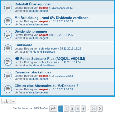
Rohstoff Überlegungen
Letzter Beitrag von
oegeat
«
11.04.2020 20:33
Verfasst in
Youtube-oegeat
Mit Bekleidung - rund 6% Dividende verdienen.
Letzter Beitrag von
oegeat
«
13.12.2019 00:53
Verfasst in
Youtube-oegeat
Dividendenbrummer
Letzter Beitrag von
oegeat
«
05.12.2019 14:25
Verfasst in
Youtube-oegeat
Ennismore
Letzter Beitrag von
schneller euro
«
25.11.2019 13:29
Verfasst in
Fonds und Zertifikate
HB Fonds Substanz Plus (A0Q6JL, A0Q6JM)
Letzter Beitrag von
schneller euro
«
01.11.2019 14:57
Verfasst in
Fonds und Zertifikate
Cannabis Stocks/Index
Letzter Beitrag von
oegeat
«
15.10.2019 22:33
Verfasst in
Youtube-oegeat
Gibt es eine Alternative zu McDonalds ?
Letzter Beitrag von
oegeat
«
15.10.2019 14:05
Verfasst in
Youtube-oegeat
Seite
1
von
24
1
2
3
4
5
24
Nächst
Die Suche ergab 925 Treffer
…