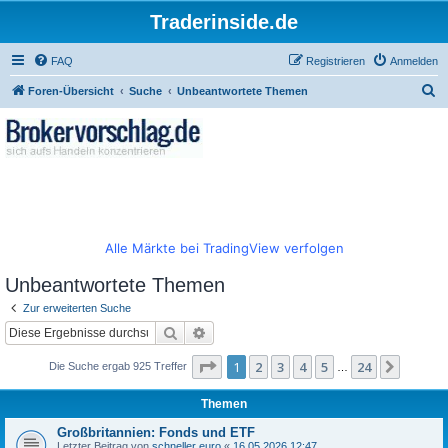
Traderinside.de
FAQ
Registrieren
Anmelden
S
Foren-Übersicht
Suche
Unbeantwortete Themen
u
c
h
e
Alle Märkte bei TradingView verfolgen
Unbeantwortete Themen
Zur erweiterten Suche
Suche
Erweiterte Suche
Seite
1
von
24
1
2
3
4
5
24
Nächst
Die Suche ergab 925 Treffer
…
Themen
Großbritannien: Fonds und ETF
Letzter Beitrag von
schneller euro
«
16.05.2026 12:47