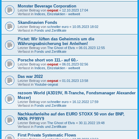
Monster Beverage Corporation
Letzter Beitrag von
oegeat
«
12.10.2023 17:04
Verfasst in
Indices, Einzelaktien - weltweit
Skandinavien Fonds
Letzter Beitrag von
schneller euro
«
10.05.2023 18:02
Verfasst in
Fonds und Zertifikate
Pictet: Wir lüften das Geheimnis um die
Währungsabsicherung bei Anleihen!
Letzter Beitrag von
The Ghost of Elvis
«
06.01.2023 12:55
Verfasst in
Fonds und Zertifikate
Porsche short von 111.- auf 60.-
Letzter Beitrag von
oegeat
«
06.01.2023 02:56
Verfasst in
Indices, Einzelaktien - weltweit
Das war 2022
Letzter Beitrag von
oegeat
«
01.01.2023 13:58
Verfasst in
Youtube-oegeat
rezoom World (A3D19V, R-Tranche, Fondsmanager Alexander
Mozer)
Letzter Beitrag von
schneller euro
«
16.12.2022 17:59
Verfasst in
Fonds und Zertifikate
Nachkaufanleihe auf den EURO STOXX 50 von der BNP,
WKN: PF99Y9
Letzter Beitrag von
The Ghost of Elvis
«
30.11.2022 19:48
Verfasst in
Fonds und Zertifikate
First Private Systematic Flows