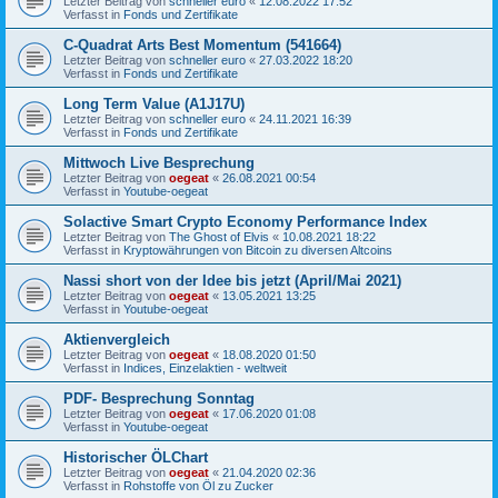
Letzter Beitrag von
schneller euro
«
12.08.2022 17:52
Verfasst in
Fonds und Zertifikate
C-Quadrat Arts Best Momentum (541664)
Letzter Beitrag von
schneller euro
«
27.03.2022 18:20
Verfasst in
Fonds und Zertifikate
Long Term Value (A1J17U)
Letzter Beitrag von
schneller euro
«
24.11.2021 16:39
Verfasst in
Fonds und Zertifikate
Mittwoch Live Besprechung
Letzter Beitrag von
oegeat
«
26.08.2021 00:54
Verfasst in
Youtube-oegeat
Solactive Smart Crypto Economy Performance Index
Letzter Beitrag von
The Ghost of Elvis
«
10.08.2021 18:22
Verfasst in
Kryptowährungen von Bitcoin zu diversen Altcoins
Nassi short von der Idee bis jetzt (April/Mai 2021)
Letzter Beitrag von
oegeat
«
13.05.2021 13:25
Verfasst in
Youtube-oegeat
Aktienvergleich
Letzter Beitrag von
oegeat
«
18.08.2020 01:50
Verfasst in
Indices, Einzelaktien - weltweit
PDF- Besprechung Sonntag
Letzter Beitrag von
oegeat
«
17.06.2020 01:08
Verfasst in
Youtube-oegeat
Historischer ÖLChart
Letzter Beitrag von
oegeat
«
21.04.2020 02:36
Verfasst in
Rohstoffe von Öl zu Zucker