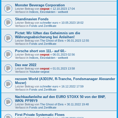
Monster Beverage Corporation
Letzter Beitrag von
oegeat
«
12.10.2023 17:04
Verfasst in
Indices, Einzelaktien - weltweit
Skandinavien Fonds
Letzter Beitrag von
schneller euro
«
10.05.2023 18:02
Verfasst in
Fonds und Zertifikate
Pictet: Wir lüften das Geheimnis um die
Währungsabsicherung bei Anleihen!
Letzter Beitrag von
The Ghost of Elvis
«
06.01.2023 12:55
Verfasst in
Fonds und Zertifikate
Porsche short von 111.- auf 60.-
Letzter Beitrag von
oegeat
«
06.01.2023 02:56
Verfasst in
Indices, Einzelaktien - weltweit
Das war 2022
Letzter Beitrag von
oegeat
«
01.01.2023 13:58
Verfasst in
Youtube-oegeat
rezoom World (A3D19V, R-Tranche, Fondsmanager Alexander
Mozer)
Letzter Beitrag von
schneller euro
«
16.12.2022 17:59
Verfasst in
Fonds und Zertifikate
Nachkaufanleihe auf den EURO STOXX 50 von der BNP,
WKN: PF99Y9
Letzter Beitrag von
The Ghost of Elvis
«
30.11.2022 19:48
Verfasst in
Fonds und Zertifikate
First Private Systematic Flows