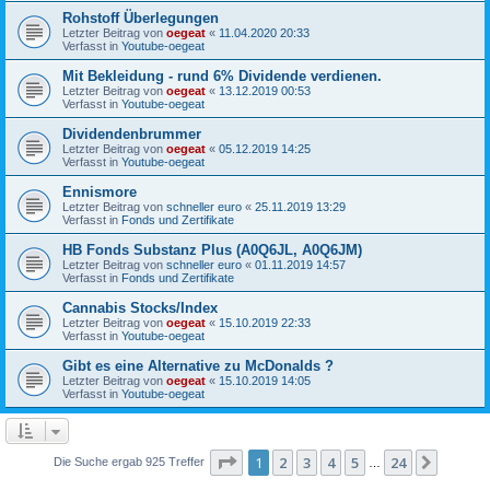
Rohstoff Überlegungen
Letzter Beitrag von
oegeat
«
11.04.2020 20:33
Verfasst in
Youtube-oegeat
Mit Bekleidung - rund 6% Dividende verdienen.
Letzter Beitrag von
oegeat
«
13.12.2019 00:53
Verfasst in
Youtube-oegeat
Dividendenbrummer
Letzter Beitrag von
oegeat
«
05.12.2019 14:25
Verfasst in
Youtube-oegeat
Ennismore
Letzter Beitrag von
schneller euro
«
25.11.2019 13:29
Verfasst in
Fonds und Zertifikate
HB Fonds Substanz Plus (A0Q6JL, A0Q6JM)
Letzter Beitrag von
schneller euro
«
01.11.2019 14:57
Verfasst in
Fonds und Zertifikate
Cannabis Stocks/Index
Letzter Beitrag von
oegeat
«
15.10.2019 22:33
Verfasst in
Youtube-oegeat
Gibt es eine Alternative zu McDonalds ?
Letzter Beitrag von
oegeat
«
15.10.2019 14:05
Verfasst in
Youtube-oegeat
Seite
1
von
24
1
2
3
4
5
24
Nächst
Die Suche ergab 925 Treffer
…