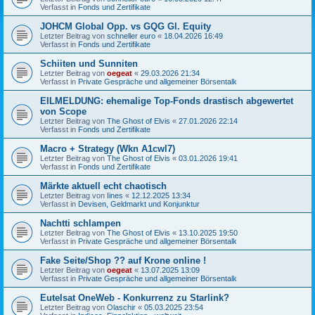
Verfasst in
Fonds und Zertifikate
JOHCM Global Opp. vs GQG Gl. Equity
Letzter Beitrag von
schneller euro
«
18.04.2026 16:49
Verfasst in
Fonds und Zertifikate
Schiiten und Sunniten
Letzter Beitrag von
oegeat
«
29.03.2026 21:34
Verfasst in
Private Gespräche und allgemeiner Börsentalk
EILMELDUNG: ehemalige Top-Fonds drastisch abgewertet
von Scope
Letzter Beitrag von
The Ghost of Elvis
«
27.01.2026 22:14
Verfasst in
Fonds und Zertifikate
Macro + Strategy (Wkn A1cwl7)
Letzter Beitrag von
The Ghost of Elvis
«
03.01.2026 19:41
Verfasst in
Fonds und Zertifikate
Märkte aktuell echt chaotisch
Letzter Beitrag von
Iines
«
12.12.2025 13:34
Verfasst in
Devisen, Geldmarkt und Konjunktur
Nachtti schlampen
Letzter Beitrag von
The Ghost of Elvis
«
13.10.2025 19:50
Verfasst in
Private Gespräche und allgemeiner Börsentalk
Fake Seite/Shop ?? auf Krone online !
Letzter Beitrag von
oegeat
«
13.07.2025 13:09
Verfasst in
Private Gespräche und allgemeiner Börsentalk
Eutelsat OneWeb - Konkurrenz zu Starlink?
Letzter Beitrag von
Olaschir
«
05.03.2025 23:54