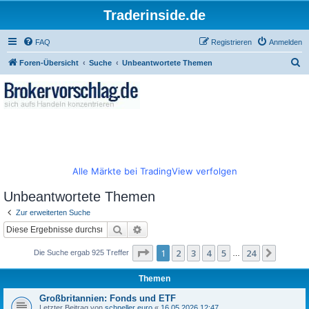
Traderinside.de
FAQ
Registrieren
Anmelden
S
Foren-Übersicht
Suche
Unbeantwortete Themen
u
c
h
e
Alle Märkte bei TradingView verfolgen
Unbeantwortete Themen
Zur erweiterten Suche
Suche
Erweiterte Suche
Seite
1
von
24
1
2
3
4
5
24
Nächst
Die Suche ergab 925 Treffer
…
Themen
Großbritannien: Fonds und ETF
Letzter Beitrag von
schneller euro
«
16.05.2026 12:47