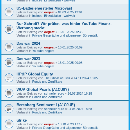
Verfasst in
Indices, Einzelaktien - weltweit
US-Batteriehersteller Microvast
Letzter Beitrag von
oegeat
«
01.03.2025 12:01
Verfasst in
Indices, Einzelaktien - weltweit
Nur Schrott? Wir prüfen, was hinter YouTube Finanz-
Werbung steckt
Letzter Beitrag von
oegeat
«
16.01.2025 00:35
Verfasst in
Private Gespräche und allgemeiner Börsentalk
Das war 2024
Letzter Beitrag von
oegeat
«
16.01.2025 00:09
Verfasst in
Youtube-oegeat
Das war 2023
Letzter Beitrag von
oegeat
«
16.01.2025 00:08
Verfasst in
Youtube-oegeat
HP&P Global Equity
Letzter Beitrag von
The Ghost of Elvis
«
14.11.2024 18:05
Verfasst in
Fonds und Zertifikate
WUV Global Pearls (A1CU0Y)
Letzter Beitrag von
schneller euro
«
26.07.2024 16:28
Verfasst in
Fonds und Zertifikate
Berenberg Sentiment I (A1C0UE)
Letzter Beitrag von
schneller euro
«
04.04.2024 18:58
Verfasst in
Fonds und Zertifikate
ulrike
Letzter Beitrag von
oegeat
«
13.10.2023 17:17
Verfasst in
Private Gespräche und allgemeiner Börsentalk