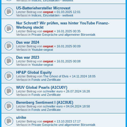
Verfasst in
Indices, Einzelaktien - weltweit
US-Batteriehersteller Microvast
Letzter Beitrag von
oegeat
«
01.03.2025 12:01
Verfasst in
Indices, Einzelaktien - weltweit
Nur Schrott? Wir prüfen, was hinter YouTube Finanz-
Werbung steckt
Letzter Beitrag von
oegeat
«
16.01.2025 00:35
Verfasst in
Private Gespräche und allgemeiner Börsentalk
Das war 2024
Letzter Beitrag von
oegeat
«
16.01.2025 00:09
Verfasst in
Youtube-oegeat
Das war 2023
Letzter Beitrag von
oegeat
«
16.01.2025 00:08
Verfasst in
Youtube-oegeat
HP&P Global Equity
Letzter Beitrag von
The Ghost of Elvis
«
14.11.2024 18:05
Verfasst in
Fonds und Zertifikate
WUV Global Pearls (A1CU0Y)
Letzter Beitrag von
schneller euro
«
26.07.2024 16:28
Verfasst in
Fonds und Zertifikate
Berenberg Sentiment I (A1C0UE)
Letzter Beitrag von
schneller euro
«
04.04.2024 18:58
Verfasst in
Fonds und Zertifikate
ulrike
Letzter Beitrag von
oegeat
«
13.10.2023 17:17
Verfasst in
Private Gespräche und allgemeiner Börsentalk