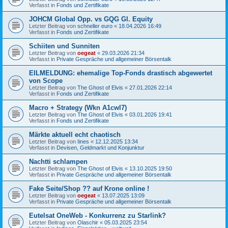
Verfasst in
Fonds und Zertifikate
JOHCM Global Opp. vs GQG Gl. Equity
Letzter Beitrag von
schneller euro
«
18.04.2026 16:49
Verfasst in
Fonds und Zertifikate
Schiiten und Sunniten
Letzter Beitrag von
oegeat
«
29.03.2026 21:34
Verfasst in
Private Gespräche und allgemeiner Börsentalk
EILMELDUNG: ehemalige Top-Fonds drastisch abgewertet
von Scope
Letzter Beitrag von
The Ghost of Elvis
«
27.01.2026 22:14
Verfasst in
Fonds und Zertifikate
Macro + Strategy (Wkn A1cwl7)
Letzter Beitrag von
The Ghost of Elvis
«
03.01.2026 19:41
Verfasst in
Fonds und Zertifikate
Märkte aktuell echt chaotisch
Letzter Beitrag von
Iines
«
12.12.2025 13:34
Verfasst in
Devisen, Geldmarkt und Konjunktur
Nachtti schlampen
Letzter Beitrag von
The Ghost of Elvis
«
13.10.2025 19:50
Verfasst in
Private Gespräche und allgemeiner Börsentalk
Fake Seite/Shop ?? auf Krone online !
Letzter Beitrag von
oegeat
«
13.07.2025 13:09
Verfasst in
Private Gespräche und allgemeiner Börsentalk
Eutelsat OneWeb - Konkurrenz zu Starlink?
Letzter Beitrag von
Olaschir
«
05.03.2025 23:54