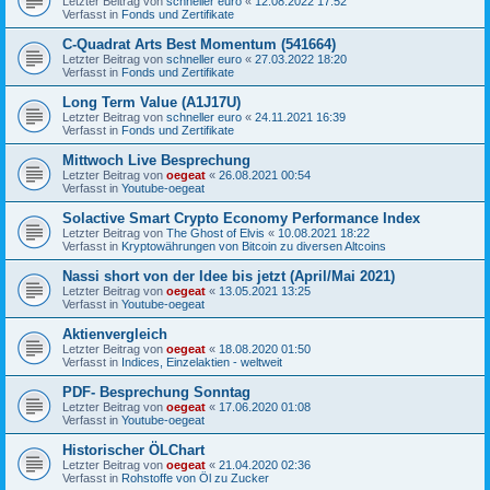
Letzter Beitrag von
schneller euro
«
12.08.2022 17:52
Verfasst in
Fonds und Zertifikate
C-Quadrat Arts Best Momentum (541664)
Letzter Beitrag von
schneller euro
«
27.03.2022 18:20
Verfasst in
Fonds und Zertifikate
Long Term Value (A1J17U)
Letzter Beitrag von
schneller euro
«
24.11.2021 16:39
Verfasst in
Fonds und Zertifikate
Mittwoch Live Besprechung
Letzter Beitrag von
oegeat
«
26.08.2021 00:54
Verfasst in
Youtube-oegeat
Solactive Smart Crypto Economy Performance Index
Letzter Beitrag von
The Ghost of Elvis
«
10.08.2021 18:22
Verfasst in
Kryptowährungen von Bitcoin zu diversen Altcoins
Nassi short von der Idee bis jetzt (April/Mai 2021)
Letzter Beitrag von
oegeat
«
13.05.2021 13:25
Verfasst in
Youtube-oegeat
Aktienvergleich
Letzter Beitrag von
oegeat
«
18.08.2020 01:50
Verfasst in
Indices, Einzelaktien - weltweit
PDF- Besprechung Sonntag
Letzter Beitrag von
oegeat
«
17.06.2020 01:08
Verfasst in
Youtube-oegeat
Historischer ÖLChart
Letzter Beitrag von
oegeat
«
21.04.2020 02:36
Verfasst in
Rohstoffe von Öl zu Zucker