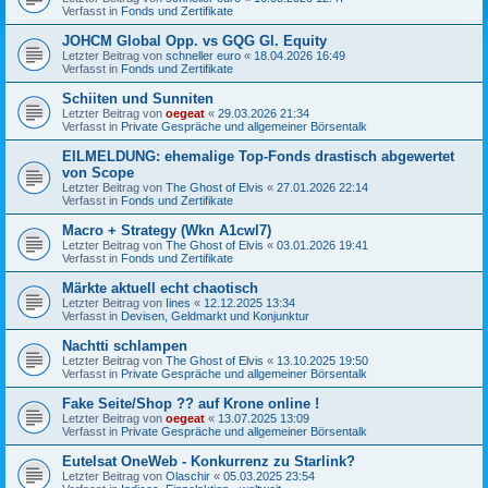
Verfasst in
Fonds und Zertifikate
JOHCM Global Opp. vs GQG Gl. Equity
Letzter Beitrag von
schneller euro
«
18.04.2026 16:49
Verfasst in
Fonds und Zertifikate
Schiiten und Sunniten
Letzter Beitrag von
oegeat
«
29.03.2026 21:34
Verfasst in
Private Gespräche und allgemeiner Börsentalk
EILMELDUNG: ehemalige Top-Fonds drastisch abgewertet
von Scope
Letzter Beitrag von
The Ghost of Elvis
«
27.01.2026 22:14
Verfasst in
Fonds und Zertifikate
Macro + Strategy (Wkn A1cwl7)
Letzter Beitrag von
The Ghost of Elvis
«
03.01.2026 19:41
Verfasst in
Fonds und Zertifikate
Märkte aktuell echt chaotisch
Letzter Beitrag von
Iines
«
12.12.2025 13:34
Verfasst in
Devisen, Geldmarkt und Konjunktur
Nachtti schlampen
Letzter Beitrag von
The Ghost of Elvis
«
13.10.2025 19:50
Verfasst in
Private Gespräche und allgemeiner Börsentalk
Fake Seite/Shop ?? auf Krone online !
Letzter Beitrag von
oegeat
«
13.07.2025 13:09
Verfasst in
Private Gespräche und allgemeiner Börsentalk
Eutelsat OneWeb - Konkurrenz zu Starlink?
Letzter Beitrag von
Olaschir
«
05.03.2025 23:54