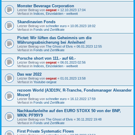
Monster Beverage Corporation
Letzter Beitrag von
oegeat
«
12.10.2023 17:04
Verfasst in
Indices, Einzelaktien - weltweit
Skandinavien Fonds
Letzter Beitrag von
schneller euro
«
10.05.2023 18:02
Verfasst in
Fonds und Zertifikate
Pictet: Wir lüften das Geheimnis um die
Währungsabsicherung bei Anleihen!
Letzter Beitrag von
The Ghost of Elvis
«
06.01.2023 12:55
Verfasst in
Fonds und Zertifikate
Porsche short von 111.- auf 60.-
Letzter Beitrag von
oegeat
«
06.01.2023 02:56
Verfasst in
Indices, Einzelaktien - weltweit
Das war 2022
Letzter Beitrag von
oegeat
«
01.01.2023 13:58
Verfasst in
Youtube-oegeat
rezoom World (A3D19V, R-Tranche, Fondsmanager Alexander
Mozer)
Letzter Beitrag von
schneller euro
«
16.12.2022 17:59
Verfasst in
Fonds und Zertifikate
Nachkaufanleihe auf den EURO STOXX 50 von der BNP,
WKN: PF99Y9
Letzter Beitrag von
The Ghost of Elvis
«
30.11.2022 19:48
Verfasst in
Fonds und Zertifikate
First Private Systematic Flows