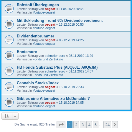
Rohstoff Überlegungen
Letzter Beitrag von
oegeat
«
11.04.2020 20:33
Verfasst in
Youtube-oegeat
Mit Bekleidung - rund 6% Dividende verdienen.
Letzter Beitrag von
oegeat
«
13.12.2019 00:53
Verfasst in
Youtube-oegeat
Dividendenbrummer
Letzter Beitrag von
oegeat
«
05.12.2019 14:25
Verfasst in
Youtube-oegeat
Ennismore
Letzter Beitrag von
schneller euro
«
25.11.2019 13:29
Verfasst in
Fonds und Zertifikate
HB Fonds Substanz Plus (A0Q6JL, A0Q6JM)
Letzter Beitrag von
schneller euro
«
01.11.2019 14:57
Verfasst in
Fonds und Zertifikate
Cannabis Stocks/Index
Letzter Beitrag von
oegeat
«
15.10.2019 22:33
Verfasst in
Youtube-oegeat
Gibt es eine Alternative zu McDonalds ?
Letzter Beitrag von
oegeat
«
15.10.2019 14:05
Verfasst in
Youtube-oegeat
Seite
1
von
24
1
2
3
4
5
24
Nächst
Die Suche ergab 925 Treffer
…