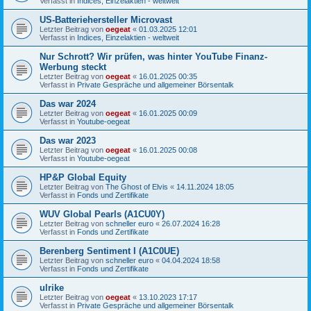
Verfasst in
Indices, Einzelaktien - weltweit
US-Batteriehersteller Microvast
Letzter Beitrag von
oegeat
«
01.03.2025 12:01
Verfasst in
Indices, Einzelaktien - weltweit
Nur Schrott? Wir prüfen, was hinter YouTube Finanz-
Werbung steckt
Letzter Beitrag von
oegeat
«
16.01.2025 00:35
Verfasst in
Private Gespräche und allgemeiner Börsentalk
Das war 2024
Letzter Beitrag von
oegeat
«
16.01.2025 00:09
Verfasst in
Youtube-oegeat
Das war 2023
Letzter Beitrag von
oegeat
«
16.01.2025 00:08
Verfasst in
Youtube-oegeat
HP&P Global Equity
Letzter Beitrag von
The Ghost of Elvis
«
14.11.2024 18:05
Verfasst in
Fonds und Zertifikate
WUV Global Pearls (A1CU0Y)
Letzter Beitrag von
schneller euro
«
26.07.2024 16:28
Verfasst in
Fonds und Zertifikate
Berenberg Sentiment I (A1C0UE)
Letzter Beitrag von
schneller euro
«
04.04.2024 18:58
Verfasst in
Fonds und Zertifikate
ulrike
Letzter Beitrag von
oegeat
«
13.10.2023 17:17
Verfasst in
Private Gespräche und allgemeiner Börsentalk