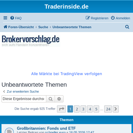
Traderinside.de
FAQ
Registrieren
Anmelden
S
Foren-Übersicht
Suche
Unbeantwortete Themen
u
c
h
e
Alle Märkte bei TradingView verfolgen
Unbeantwortete Themen
Zur erweiterten Suche
Suche
Erweiterte Suche
Seite
1
von
24
1
2
3
4
5
24
Nächst
Die Suche ergab 925 Treffer
…
Themen
Großbritannien: Fonds und ETF
Letzter Beitrag von
schneller euro
«
16.05.2026 12:47