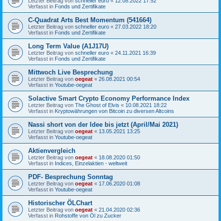
Letzter Beitrag von
schneller euro
«
12.08.2022 17:52
Verfasst in
Fonds und Zertifikate
C-Quadrat Arts Best Momentum (541664)
Letzter Beitrag von
schneller euro
«
27.03.2022 18:20
Verfasst in
Fonds und Zertifikate
Long Term Value (A1J17U)
Letzter Beitrag von
schneller euro
«
24.11.2021 16:39
Verfasst in
Fonds und Zertifikate
Mittwoch Live Besprechung
Letzter Beitrag von
oegeat
«
26.08.2021 00:54
Verfasst in
Youtube-oegeat
Solactive Smart Crypto Economy Performance Index
Letzter Beitrag von
The Ghost of Elvis
«
10.08.2021 18:22
Verfasst in
Kryptowährungen von Bitcoin zu diversen Altcoins
Nassi short von der Idee bis jetzt (April/Mai 2021)
Letzter Beitrag von
oegeat
«
13.05.2021 13:25
Verfasst in
Youtube-oegeat
Aktienvergleich
Letzter Beitrag von
oegeat
«
18.08.2020 01:50
Verfasst in
Indices, Einzelaktien - weltweit
PDF- Besprechung Sonntag
Letzter Beitrag von
oegeat
«
17.06.2020 01:08
Verfasst in
Youtube-oegeat
Historischer ÖLChart
Letzter Beitrag von
oegeat
«
21.04.2020 02:36
Verfasst in
Rohstoffe von Öl zu Zucker