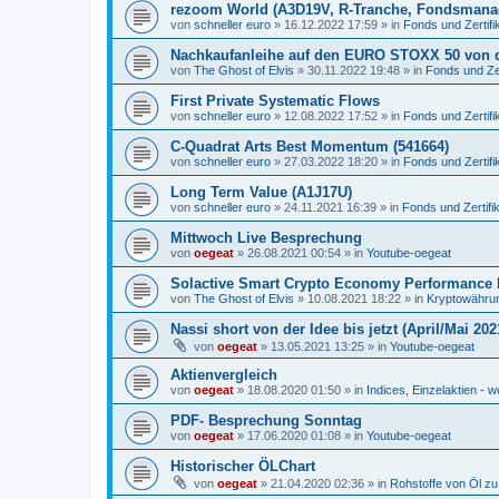
rezoom World (A3D19V, R-Tranche, Fondsmana
von
schneller euro
»
16.12.2022 17:59
» in
Fonds und Zertifi
Nachkaufanleihe auf den EURO STOXX 50 von 
von
The Ghost of Elvis
»
30.11.2022 19:48
» in
Fonds und Zer
First Private Systematic Flows
von
schneller euro
»
12.08.2022 17:52
» in
Fonds und Zertifi
C-Quadrat Arts Best Momentum (541664)
von
schneller euro
»
27.03.2022 18:20
» in
Fonds und Zertifi
Long Term Value (A1J17U)
von
schneller euro
»
24.11.2021 16:39
» in
Fonds und Zertifi
Mittwoch Live Besprechung
von
oegeat
»
26.08.2021 00:54
» in
Youtube-oegeat
Solactive Smart Crypto Economy Performance 
von
The Ghost of Elvis
»
10.08.2021 18:22
» in
Kryptowährun
Nassi short von der Idee bis jetzt (April/Mai 202
von
oegeat
»
13.05.2021 13:25
» in
Youtube-oegeat
Aktienvergleich
von
oegeat
»
18.08.2020 01:50
» in
Indices, Einzelaktien - w
PDF- Besprechung Sonntag
von
oegeat
»
17.06.2020 01:08
» in
Youtube-oegeat
Historischer ÖLChart
von
oegeat
»
21.04.2020 02:36
» in
Rohstoffe von Öl z