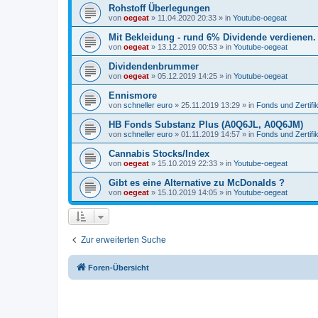
Rohstoff Überlegungen
von
oegeat
»
11.04.2020 20:33
» in
Youtube-oegeat
Mit Bekleidung - rund 6% Dividende verdienen.
von
oegeat
»
13.12.2019 00:53
» in
Youtube-oegeat
Dividendenbrummer
von
oegeat
»
05.12.2019 14:25
» in
Youtube-oegeat
Ennismore
von
schneller euro
»
25.11.2019 13:29
» in
Fonds und Zertifi
HB Fonds Substanz Plus (A0Q6JL, A0Q6JM)
von
schneller euro
»
01.11.2019 14:57
» in
Fonds und Zertifi
Cannabis Stocks/Index
von
oegeat
»
15.10.2019 22:33
» in
Youtube-oegeat
Gibt es eine Alternative zu McDonalds ?
von
oegeat
»
15.10.2019 14:05
» in
Youtube-oegeat
Zur erweiterten Suche
Foren-Übersicht