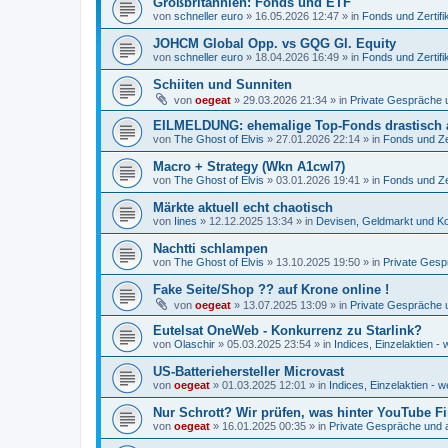
Großbritannien: Fonds und ETF
von
schneller euro
»
16.05.2026 12:47
» in
Fonds und Zertifi
JOHCM Global Opp. vs GQG Gl. Equity
von
schneller euro
»
18.04.2026 16:49
» in
Fonds und Zertifi
Schiiten und Sunniten
von
oegeat
»
29.03.2026 21:34
» in
Private Gespräche u
EILMELDUNG: ehemalige Top-Fonds drastisch 
von
The Ghost of Elvis
»
27.01.2026 22:14
» in
Fonds und Zer
Macro + Strategy (Wkn A1cwl7)
von
The Ghost of Elvis
»
03.01.2026 19:41
» in
Fonds und Zer
Märkte aktuell echt chaotisch
von
Iines
»
12.12.2025 13:34
» in
Devisen, Geldmarkt und Ko
Nachtti schlampen
von
The Ghost of Elvis
»
13.10.2025 19:50
» in
Private Gesp
Fake Seite/Shop ?? auf Krone online !
von
oegeat
»
13.07.2025 13:09
» in
Private Gespräche u
Eutelsat OneWeb - Konkurrenz zu Starlink?
von
Olaschir
»
05.03.2025 23:54
» in
Indices, Einzelaktien - 
US-Batteriehersteller Microvast
von
oegeat
»
01.03.2025 12:01
» in
Indices, Einzelaktien - w
Nur Schrott? Wir prüfen, was hinter YouTube F
von
oegeat
»
16.01.2025 00:35
» in
Private Gespräche und a