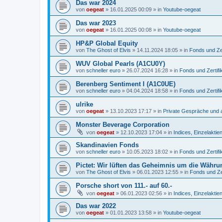
Das war 2024
von
oegeat
»
16.01.2025 00:09
» in
Youtube-oegeat
Das war 2023
von
oegeat
»
16.01.2025 00:08
» in
Youtube-oegeat
HP&P Global Equity
von
The Ghost of Elvis
»
14.11.2024 18:05
» in
Fonds und Zer
WUV Global Pearls (A1CU0Y)
von
schneller euro
»
26.07.2024 16:28
» in
Fonds und Zertifi
Berenberg Sentiment I (A1C0UE)
von
schneller euro
»
04.04.2024 18:58
» in
Fonds und Zertifi
ulrike
von
oegeat
»
13.10.2023 17:17
» in
Private Gespräche und a
Monster Beverage Corporation
von
oegeat
»
12.10.2023 17:04
» in
Indices, Einzelaktien
Skandinavien Fonds
von
schneller euro
»
10.05.2023 18:02
» in
Fonds und Zertifi
Pictet: Wir lüften das Geheimnis um die Währu
von
The Ghost of Elvis
»
06.01.2023 12:55
» in
Fonds und Zer
Porsche short von 111.- auf 60.-
von
oegeat
»
06.01.2023 02:56
» in
Indices, Einzelaktien
Das war 2022
von
oegeat
»
01.01.2023 13:58
» in
Youtube-oegeat