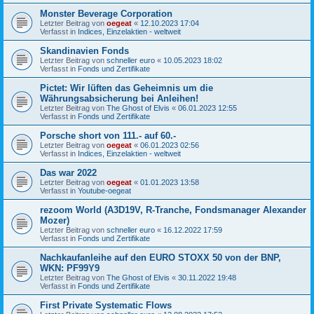
Monster Beverage Corporation
Letzter Beitrag von
oegeat
«
12.10.2023 17:04
Verfasst in
Indices, Einzelaktien - weltweit
Skandinavien Fonds
Letzter Beitrag von
schneller euro
«
10.05.2023 18:02
Verfasst in
Fonds und Zertifikate
Pictet: Wir lüften das Geheimnis um die
Währungsabsicherung bei Anleihen!
Letzter Beitrag von
The Ghost of Elvis
«
06.01.2023 12:55
Verfasst in
Fonds und Zertifikate
Porsche short von 111.- auf 60.-
Letzter Beitrag von
oegeat
«
06.01.2023 02:56
Verfasst in
Indices, Einzelaktien - weltweit
Das war 2022
Letzter Beitrag von
oegeat
«
01.01.2023 13:58
Verfasst in
Youtube-oegeat
rezoom World (A3D19V, R-Tranche, Fondsmanager Alexander
Mozer)
Letzter Beitrag von
schneller euro
«
16.12.2022 17:59
Verfasst in
Fonds und Zertifikate
Nachkaufanleihe auf den EURO STOXX 50 von der BNP,
WKN: PF99Y9
Letzter Beitrag von
The Ghost of Elvis
«
30.11.2022 19:48
Verfasst in
Fonds und Zertifikate
First Private Systematic Flows