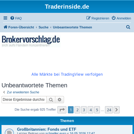
Traderinside.de
FAQ
Registrieren
Anmelden
S
Foren-Übersicht
Suche
Unbeantwortete Themen
u
c
h
e
Alle Märkte bei TradingView verfolgen
Unbeantwortete Themen
Zur erweiterten Suche
Suche
Erweiterte Suche
Seite
1
von
24
1
2
3
4
5
24
Nächst
Die Suche ergab 925 Treffer
…
Themen
Großbritannien: Fonds und ETF
Letzter Beitrag von
schneller euro
«
16.05.2026 12:47