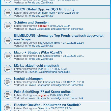
Verfasst in
Fonds und Zertifikate
JOHCM Global Opp. vs GQG Gl. Equity
Letzter Beitrag von
schneller euro
«
18.04.2026 16:49
Verfasst in
Fonds und Zertifikate
Schiiten und Sunniten
Letzter Beitrag von
oegeat
«
29.03.2026 21:34
Verfasst in
Private Gespräche und allgemeiner Börsentalk
EILMELDUNG: ehemalige Top-Fonds drastisch abgewertet
von Scope
Letzter Beitrag von
The Ghost of Elvis
«
27.01.2026 22:14
Verfasst in
Fonds und Zertifikate
Macro + Strategy (Wkn A1cwl7)
Letzter Beitrag von
The Ghost of Elvis
«
03.01.2026 19:41
Verfasst in
Fonds und Zertifikate
Märkte aktuell echt chaotisch
Letzter Beitrag von
Iines
«
12.12.2025 13:34
Verfasst in
Devisen, Geldmarkt und Konjunktur
Nachtti schlampen
Letzter Beitrag von
The Ghost of Elvis
«
13.10.2025 19:50
Verfasst in
Private Gespräche und allgemeiner Börsentalk
Fake Seite/Shop ?? auf Krone online !
Letzter Beitrag von
oegeat
«
13.07.2025 13:09
Verfasst in
Private Gespräche und allgemeiner Börsentalk
Eutelsat OneWeb - Konkurrenz zu Starlink?
Letzter Beitrag von
Olaschir
«
05.03.2025 23:54