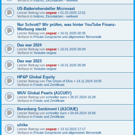
Verfasst in
Indices, Einzelaktien - weltweit
US-Batteriehersteller Microvast
Letzter Beitrag von
oegeat
«
01.03.2025 12:01
Verfasst in
Indices, Einzelaktien - weltweit
Nur Schrott? Wir prüfen, was hinter YouTube Finanz-
Werbung steckt
Letzter Beitrag von
oegeat
«
16.01.2025 00:35
Verfasst in
Private Gespräche und allgemeiner Börsentalk
Das war 2024
Letzter Beitrag von
oegeat
«
16.01.2025 00:09
Verfasst in
Youtube-oegeat
Das war 2023
Letzter Beitrag von
oegeat
«
16.01.2025 00:08
Verfasst in
Youtube-oegeat
HP&P Global Equity
Letzter Beitrag von
The Ghost of Elvis
«
14.11.2024 18:05
Verfasst in
Fonds und Zertifikate
WUV Global Pearls (A1CU0Y)
Letzter Beitrag von
schneller euro
«
26.07.2024 16:28
Verfasst in
Fonds und Zertifikate
Berenberg Sentiment I (A1C0UE)
Letzter Beitrag von
schneller euro
«
04.04.2024 18:58
Verfasst in
Fonds und Zertifikate
ulrike
Letzter Beitrag von
oegeat
«
13.10.2023 17:17
Verfasst in
Private Gespräche und allgemeiner Börsentalk