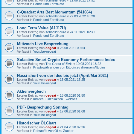
Letzter Beitrag von
schneller euro
«
12.08.2022 17:52
Verfasst in
Fonds und Zertifikate
C-Quadrat Arts Best Momentum (541664)
Letzter Beitrag von
schneller euro
«
27.03.2022 18:20
Verfasst in
Fonds und Zertifikate
Long Term Value (A1J17U)
Letzter Beitrag von
schneller euro
«
24.11.2021 16:39
Verfasst in
Fonds und Zertifikate
Mittwoch Live Besprechung
Letzter Beitrag von
oegeat
«
26.08.2021 00:54
Verfasst in
Youtube-oegeat
Solactive Smart Crypto Economy Performance Index
Letzter Beitrag von
The Ghost of Elvis
«
10.08.2021 18:22
Verfasst in
Kryptowährungen von Bitcoin zu diversen Altcoins
Nassi short von der Idee bis jetzt (April/Mai 2021)
Letzter Beitrag von
oegeat
«
13.05.2021 13:25
Verfasst in
Youtube-oegeat
Aktienvergleich
Letzter Beitrag von
oegeat
«
18.08.2020 01:50
Verfasst in
Indices, Einzelaktien - weltweit
PDF- Besprechung Sonntag
Letzter Beitrag von
oegeat
«
17.06.2020 01:08
Verfasst in
Youtube-oegeat
Historischer ÖLChart
Letzter Beitrag von
oegeat
«
21.04.2020 02:36
Verfasst in
Rohstoffe von Öl zu Zucker