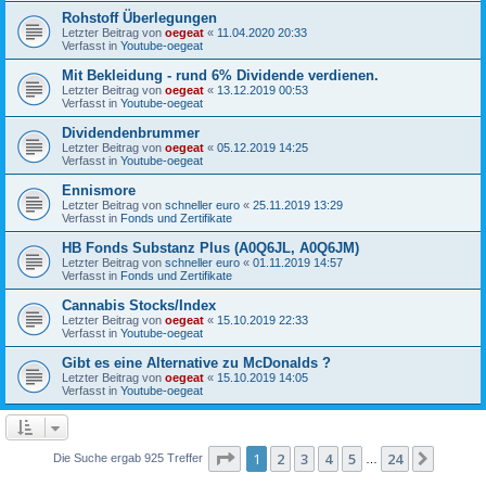
Rohstoff Überlegungen
Letzter Beitrag von
oegeat
«
11.04.2020 20:33
Verfasst in
Youtube-oegeat
Mit Bekleidung - rund 6% Dividende verdienen.
Letzter Beitrag von
oegeat
«
13.12.2019 00:53
Verfasst in
Youtube-oegeat
Dividendenbrummer
Letzter Beitrag von
oegeat
«
05.12.2019 14:25
Verfasst in
Youtube-oegeat
Ennismore
Letzter Beitrag von
schneller euro
«
25.11.2019 13:29
Verfasst in
Fonds und Zertifikate
HB Fonds Substanz Plus (A0Q6JL, A0Q6JM)
Letzter Beitrag von
schneller euro
«
01.11.2019 14:57
Verfasst in
Fonds und Zertifikate
Cannabis Stocks/Index
Letzter Beitrag von
oegeat
«
15.10.2019 22:33
Verfasst in
Youtube-oegeat
Gibt es eine Alternative zu McDonalds ?
Letzter Beitrag von
oegeat
«
15.10.2019 14:05
Verfasst in
Youtube-oegeat
Seite
1
von
24
1
2
3
4
5
24
Nächst
Die Suche ergab 925 Treffer
…