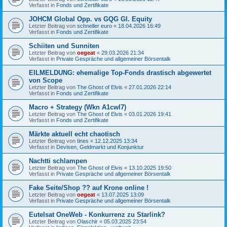
Verfasst in
Fonds und Zertifikate
JOHCM Global Opp. vs GQG Gl. Equity
Letzter Beitrag von
schneller euro
«
18.04.2026 16:49
Verfasst in
Fonds und Zertifikate
Schiiten und Sunniten
Letzter Beitrag von
oegeat
«
29.03.2026 21:34
Verfasst in
Private Gespräche und allgemeiner Börsentalk
EILMELDUNG: ehemalige Top-Fonds drastisch abgewertet
von Scope
Letzter Beitrag von
The Ghost of Elvis
«
27.01.2026 22:14
Verfasst in
Fonds und Zertifikate
Macro + Strategy (Wkn A1cwl7)
Letzter Beitrag von
The Ghost of Elvis
«
03.01.2026 19:41
Verfasst in
Fonds und Zertifikate
Märkte aktuell echt chaotisch
Letzter Beitrag von
Iines
«
12.12.2025 13:34
Verfasst in
Devisen, Geldmarkt und Konjunktur
Nachtti schlampen
Letzter Beitrag von
The Ghost of Elvis
«
13.10.2025 19:50
Verfasst in
Private Gespräche und allgemeiner Börsentalk
Fake Seite/Shop ?? auf Krone online !
Letzter Beitrag von
oegeat
«
13.07.2025 13:09
Verfasst in
Private Gespräche und allgemeiner Börsentalk
Eutelsat OneWeb - Konkurrenz zu Starlink?
Letzter Beitrag von
Olaschir
«
05.03.2025 23:54