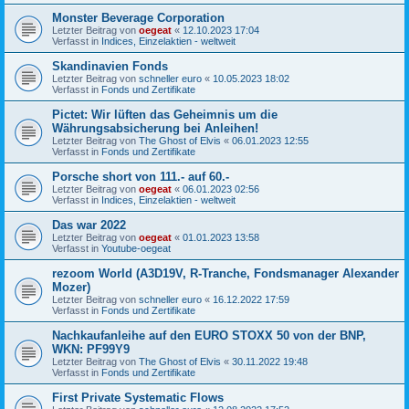
Monster Beverage Corporation
Letzter Beitrag von
oegeat
«
12.10.2023 17:04
Verfasst in
Indices, Einzelaktien - weltweit
Skandinavien Fonds
Letzter Beitrag von
schneller euro
«
10.05.2023 18:02
Verfasst in
Fonds und Zertifikate
Pictet: Wir lüften das Geheimnis um die
Währungsabsicherung bei Anleihen!
Letzter Beitrag von
The Ghost of Elvis
«
06.01.2023 12:55
Verfasst in
Fonds und Zertifikate
Porsche short von 111.- auf 60.-
Letzter Beitrag von
oegeat
«
06.01.2023 02:56
Verfasst in
Indices, Einzelaktien - weltweit
Das war 2022
Letzter Beitrag von
oegeat
«
01.01.2023 13:58
Verfasst in
Youtube-oegeat
rezoom World (A3D19V, R-Tranche, Fondsmanager Alexander
Mozer)
Letzter Beitrag von
schneller euro
«
16.12.2022 17:59
Verfasst in
Fonds und Zertifikate
Nachkaufanleihe auf den EURO STOXX 50 von der BNP,
WKN: PF99Y9
Letzter Beitrag von
The Ghost of Elvis
«
30.11.2022 19:48
Verfasst in
Fonds und Zertifikate
First Private Systematic Flows