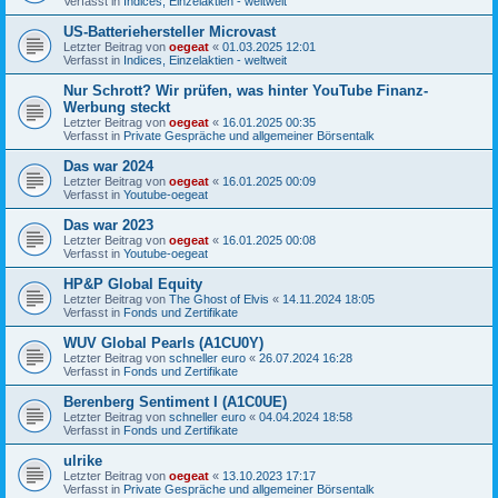
Verfasst in
Indices, Einzelaktien - weltweit
US-Batteriehersteller Microvast
Letzter Beitrag von
oegeat
«
01.03.2025 12:01
Verfasst in
Indices, Einzelaktien - weltweit
Nur Schrott? Wir prüfen, was hinter YouTube Finanz-
Werbung steckt
Letzter Beitrag von
oegeat
«
16.01.2025 00:35
Verfasst in
Private Gespräche und allgemeiner Börsentalk
Das war 2024
Letzter Beitrag von
oegeat
«
16.01.2025 00:09
Verfasst in
Youtube-oegeat
Das war 2023
Letzter Beitrag von
oegeat
«
16.01.2025 00:08
Verfasst in
Youtube-oegeat
HP&P Global Equity
Letzter Beitrag von
The Ghost of Elvis
«
14.11.2024 18:05
Verfasst in
Fonds und Zertifikate
WUV Global Pearls (A1CU0Y)
Letzter Beitrag von
schneller euro
«
26.07.2024 16:28
Verfasst in
Fonds und Zertifikate
Berenberg Sentiment I (A1C0UE)
Letzter Beitrag von
schneller euro
«
04.04.2024 18:58
Verfasst in
Fonds und Zertifikate
ulrike
Letzter Beitrag von
oegeat
«
13.10.2023 17:17
Verfasst in
Private Gespräche und allgemeiner Börsentalk