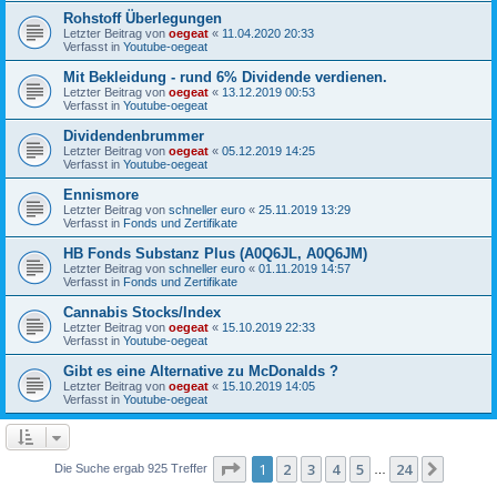
Rohstoff Überlegungen
Letzter Beitrag von
oegeat
«
11.04.2020 20:33
Verfasst in
Youtube-oegeat
Mit Bekleidung - rund 6% Dividende verdienen.
Letzter Beitrag von
oegeat
«
13.12.2019 00:53
Verfasst in
Youtube-oegeat
Dividendenbrummer
Letzter Beitrag von
oegeat
«
05.12.2019 14:25
Verfasst in
Youtube-oegeat
Ennismore
Letzter Beitrag von
schneller euro
«
25.11.2019 13:29
Verfasst in
Fonds und Zertifikate
HB Fonds Substanz Plus (A0Q6JL, A0Q6JM)
Letzter Beitrag von
schneller euro
«
01.11.2019 14:57
Verfasst in
Fonds und Zertifikate
Cannabis Stocks/Index
Letzter Beitrag von
oegeat
«
15.10.2019 22:33
Verfasst in
Youtube-oegeat
Gibt es eine Alternative zu McDonalds ?
Letzter Beitrag von
oegeat
«
15.10.2019 14:05
Verfasst in
Youtube-oegeat
Seite
1
von
24
1
2
3
4
5
24
Nächst
Die Suche ergab 925 Treffer
…