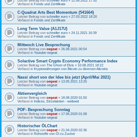
Letzter Beitrag von
schneller euro
«
12.08.2022 17:52
Verfasst in
Fonds und Zertifikate
C-Quadrat Arts Best Momentum (541664)
Letzter Beitrag von
schneller euro
«
27.03.2022 18:20
Verfasst in
Fonds und Zertifikate
Long Term Value (A1J17U)
Letzter Beitrag von
schneller euro
«
24.11.2021 16:39
Verfasst in
Fonds und Zertifikate
Mittwoch Live Besprechung
Letzter Beitrag von
oegeat
«
26.08.2021 00:54
Verfasst in
Youtube-oegeat
Solactive Smart Crypto Economy Performance Index
Letzter Beitrag von
The Ghost of Elvis
«
10.08.2021 18:22
Verfasst in
Kryptowährungen von Bitcoin zu diversen Altcoins
Nassi short von der Idee bis jetzt (April/Mai 2021)
Letzter Beitrag von
oegeat
«
13.05.2021 13:25
Verfasst in
Youtube-oegeat
Aktienvergleich
Letzter Beitrag von
oegeat
«
18.08.2020 01:50
Verfasst in
Indices, Einzelaktien - weltweit
PDF- Besprechung Sonntag
Letzter Beitrag von
oegeat
«
17.06.2020 01:08
Verfasst in
Youtube-oegeat
Historischer ÖLChart
Letzter Beitrag von
oegeat
«
21.04.2020 02:36
Verfasst in
Rohstoffe von Öl zu Zucker