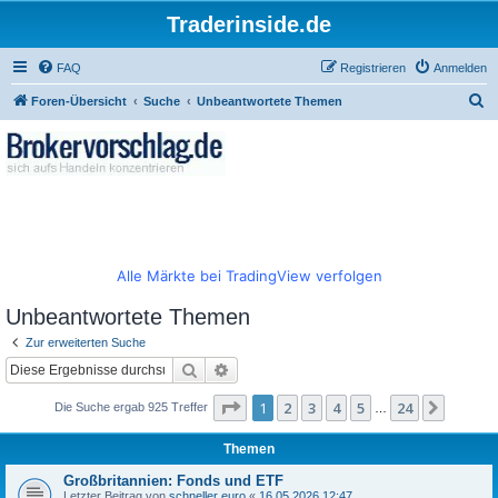
Traderinside.de
FAQ
Registrieren
Anmelden
S
Foren-Übersicht
Suche
Unbeantwortete Themen
u
c
h
e
Alle Märkte bei TradingView verfolgen
Unbeantwortete Themen
Zur erweiterten Suche
Suche
Erweiterte Suche
Seite
1
von
24
1
2
3
4
5
24
Nächst
Die Suche ergab 925 Treffer
…
Themen
Großbritannien: Fonds und ETF
Letzter Beitrag von
schneller euro
«
16.05.2026 12:47