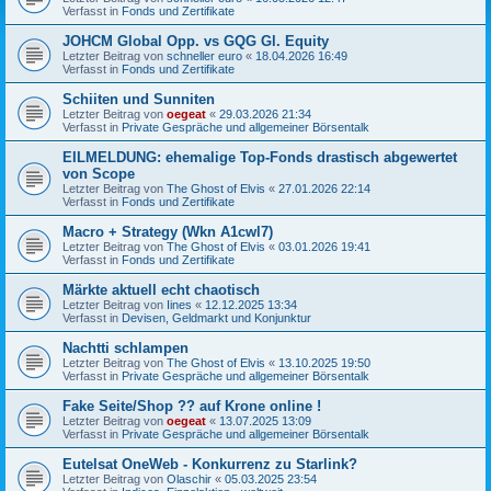
Verfasst in
Fonds und Zertifikate
JOHCM Global Opp. vs GQG Gl. Equity
Letzter Beitrag von
schneller euro
«
18.04.2026 16:49
Verfasst in
Fonds und Zertifikate
Schiiten und Sunniten
Letzter Beitrag von
oegeat
«
29.03.2026 21:34
Verfasst in
Private Gespräche und allgemeiner Börsentalk
EILMELDUNG: ehemalige Top-Fonds drastisch abgewertet
von Scope
Letzter Beitrag von
The Ghost of Elvis
«
27.01.2026 22:14
Verfasst in
Fonds und Zertifikate
Macro + Strategy (Wkn A1cwl7)
Letzter Beitrag von
The Ghost of Elvis
«
03.01.2026 19:41
Verfasst in
Fonds und Zertifikate
Märkte aktuell echt chaotisch
Letzter Beitrag von
Iines
«
12.12.2025 13:34
Verfasst in
Devisen, Geldmarkt und Konjunktur
Nachtti schlampen
Letzter Beitrag von
The Ghost of Elvis
«
13.10.2025 19:50
Verfasst in
Private Gespräche und allgemeiner Börsentalk
Fake Seite/Shop ?? auf Krone online !
Letzter Beitrag von
oegeat
«
13.07.2025 13:09
Verfasst in
Private Gespräche und allgemeiner Börsentalk
Eutelsat OneWeb - Konkurrenz zu Starlink?
Letzter Beitrag von
Olaschir
«
05.03.2025 23:54