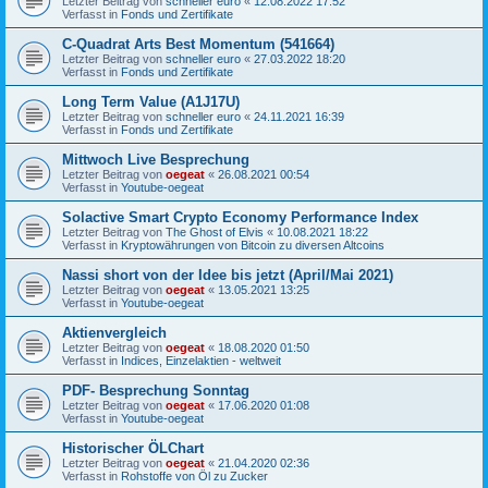
Letzter Beitrag von
schneller euro
«
12.08.2022 17:52
Verfasst in
Fonds und Zertifikate
C-Quadrat Arts Best Momentum (541664)
Letzter Beitrag von
schneller euro
«
27.03.2022 18:20
Verfasst in
Fonds und Zertifikate
Long Term Value (A1J17U)
Letzter Beitrag von
schneller euro
«
24.11.2021 16:39
Verfasst in
Fonds und Zertifikate
Mittwoch Live Besprechung
Letzter Beitrag von
oegeat
«
26.08.2021 00:54
Verfasst in
Youtube-oegeat
Solactive Smart Crypto Economy Performance Index
Letzter Beitrag von
The Ghost of Elvis
«
10.08.2021 18:22
Verfasst in
Kryptowährungen von Bitcoin zu diversen Altcoins
Nassi short von der Idee bis jetzt (April/Mai 2021)
Letzter Beitrag von
oegeat
«
13.05.2021 13:25
Verfasst in
Youtube-oegeat
Aktienvergleich
Letzter Beitrag von
oegeat
«
18.08.2020 01:50
Verfasst in
Indices, Einzelaktien - weltweit
PDF- Besprechung Sonntag
Letzter Beitrag von
oegeat
«
17.06.2020 01:08
Verfasst in
Youtube-oegeat
Historischer ÖLChart
Letzter Beitrag von
oegeat
«
21.04.2020 02:36
Verfasst in
Rohstoffe von Öl zu Zucker