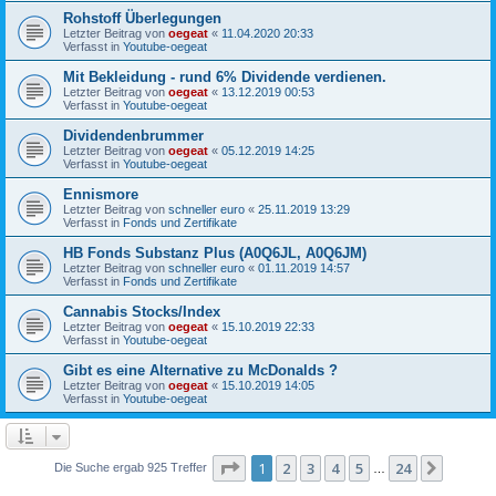
Rohstoff Überlegungen
Letzter Beitrag von
oegeat
«
11.04.2020 20:33
Verfasst in
Youtube-oegeat
Mit Bekleidung - rund 6% Dividende verdienen.
Letzter Beitrag von
oegeat
«
13.12.2019 00:53
Verfasst in
Youtube-oegeat
Dividendenbrummer
Letzter Beitrag von
oegeat
«
05.12.2019 14:25
Verfasst in
Youtube-oegeat
Ennismore
Letzter Beitrag von
schneller euro
«
25.11.2019 13:29
Verfasst in
Fonds und Zertifikate
HB Fonds Substanz Plus (A0Q6JL, A0Q6JM)
Letzter Beitrag von
schneller euro
«
01.11.2019 14:57
Verfasst in
Fonds und Zertifikate
Cannabis Stocks/Index
Letzter Beitrag von
oegeat
«
15.10.2019 22:33
Verfasst in
Youtube-oegeat
Gibt es eine Alternative zu McDonalds ?
Letzter Beitrag von
oegeat
«
15.10.2019 14:05
Verfasst in
Youtube-oegeat
Seite
1
von
24
1
2
3
4
5
24
Nächst
Die Suche ergab 925 Treffer
…