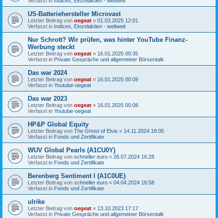
Verfasst in
Indices, Einzelaktien - weltweit
US-Batteriehersteller Microvast
Letzter Beitrag von
oegeat
«
01.03.2025 12:01
Verfasst in
Indices, Einzelaktien - weltweit
Nur Schrott? Wir prüfen, was hinter YouTube Finanz-
Werbung steckt
Letzter Beitrag von
oegeat
«
16.01.2025 00:35
Verfasst in
Private Gespräche und allgemeiner Börsentalk
Das war 2024
Letzter Beitrag von
oegeat
«
16.01.2025 00:09
Verfasst in
Youtube-oegeat
Das war 2023
Letzter Beitrag von
oegeat
«
16.01.2025 00:08
Verfasst in
Youtube-oegeat
HP&P Global Equity
Letzter Beitrag von
The Ghost of Elvis
«
14.11.2024 18:05
Verfasst in
Fonds und Zertifikate
WUV Global Pearls (A1CU0Y)
Letzter Beitrag von
schneller euro
«
26.07.2024 16:28
Verfasst in
Fonds und Zertifikate
Berenberg Sentiment I (A1C0UE)
Letzter Beitrag von
schneller euro
«
04.04.2024 18:58
Verfasst in
Fonds und Zertifikate
ulrike
Letzter Beitrag von
oegeat
«
13.10.2023 17:17
Verfasst in
Private Gespräche und allgemeiner Börsentalk