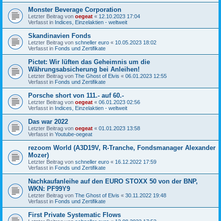
Monster Beverage Corporation
Letzter Beitrag von
oegeat
«
12.10.2023 17:04
Verfasst in
Indices, Einzelaktien - weltweit
Skandinavien Fonds
Letzter Beitrag von
schneller euro
«
10.05.2023 18:02
Verfasst in
Fonds und Zertifikate
Pictet: Wir lüften das Geheimnis um die
Währungsabsicherung bei Anleihen!
Letzter Beitrag von
The Ghost of Elvis
«
06.01.2023 12:55
Verfasst in
Fonds und Zertifikate
Porsche short von 111.- auf 60.-
Letzter Beitrag von
oegeat
«
06.01.2023 02:56
Verfasst in
Indices, Einzelaktien - weltweit
Das war 2022
Letzter Beitrag von
oegeat
«
01.01.2023 13:58
Verfasst in
Youtube-oegeat
rezoom World (A3D19V, R-Tranche, Fondsmanager Alexander
Mozer)
Letzter Beitrag von
schneller euro
«
16.12.2022 17:59
Verfasst in
Fonds und Zertifikate
Nachkaufanleihe auf den EURO STOXX 50 von der BNP,
WKN: PF99Y9
Letzter Beitrag von
The Ghost of Elvis
«
30.11.2022 19:48
Verfasst in
Fonds und Zertifikate
First Private Systematic Flows