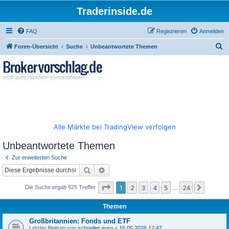
Traderinside.de
FAQ
Registrieren
Anmelden
S
Foren-Übersicht
Suche
Unbeantwortete Themen
u
c
h
e
Alle Märkte bei TradingView verfolgen
Unbeantwortete Themen
Zur erweiterten Suche
Suche
Erweiterte Suche
Seite
1
von
24
1
2
3
4
5
24
Nächst
Die Suche ergab 925 Treffer
…
Themen
Großbritannien: Fonds und ETF
Letzter Beitrag von
schneller euro
«
16.05.2026 12:47