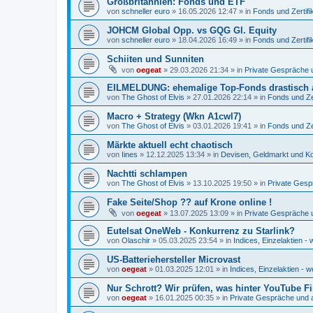
Großbritannien: Fonds und ETF
von
schneller euro
»
16.05.2026 12:47
» in
Fonds und Zertifi
JOHCM Global Opp. vs GQG Gl. Equity
von
schneller euro
»
18.04.2026 16:49
» in
Fonds und Zertifi
Schiiten und Sunniten
von
oegeat
»
29.03.2026 21:34
» in
Private Gespräche u
EILMELDUNG: ehemalige Top-Fonds drastisch 
von
The Ghost of Elvis
»
27.01.2026 22:14
» in
Fonds und Zer
Macro + Strategy (Wkn A1cwl7)
von
The Ghost of Elvis
»
03.01.2026 19:41
» in
Fonds und Zer
Märkte aktuell echt chaotisch
von
Iines
»
12.12.2025 13:34
» in
Devisen, Geldmarkt und Ko
Nachtti schlampen
von
The Ghost of Elvis
»
13.10.2025 19:50
» in
Private Gesp
Fake Seite/Shop ?? auf Krone online !
von
oegeat
»
13.07.2025 13:09
» in
Private Gespräche u
Eutelsat OneWeb - Konkurrenz zu Starlink?
von
Olaschir
»
05.03.2025 23:54
» in
Indices, Einzelaktien - 
US-Batteriehersteller Microvast
von
oegeat
»
01.03.2025 12:01
» in
Indices, Einzelaktien - w
Nur Schrott? Wir prüfen, was hinter YouTube F
von
oegeat
»
16.01.2025 00:35
» in
Private Gespräche und a