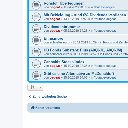
Rohstoff Überlegungen
von
oegeat
»
11.04.2020 20:33
» in
Youtube-oegeat
Mit Bekleidung - rund 6% Dividende verdienen.
von
oegeat
»
13.12.2019 00:53
» in
Youtube-oegeat
Dividendenbrummer
von
oegeat
»
05.12.2019 14:25
» in
Youtube-oegeat
Ennismore
von
schneller euro
»
25.11.2019 13:29
» in
Fonds und Zertifi
HB Fonds Substanz Plus (A0Q6JL, A0Q6JM)
von
schneller euro
»
01.11.2019 14:57
» in
Fonds und Zertifi
Cannabis Stocks/Index
von
oegeat
»
15.10.2019 22:33
» in
Youtube-oegeat
Gibt es eine Alternative zu McDonalds ?
von
oegeat
»
15.10.2019 14:05
» in
Youtube-oegeat
Zur erweiterten Suche
Foren-Übersicht