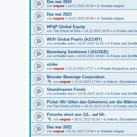
Das war 2024
von
oegeat
»
16.01.2025 00:09
» in
Youtube-oegeat
Das war 2023
von
oegeat
»
16.01.2025 00:08
» in
Youtube-oegeat
HP&P Global Equity
von
The Ghost of Elvis
»
14.11.2024 18:05
» in
Fonds und Zer
WUV Global Pearls (A1CU0Y)
von
schneller euro
»
26.07.2024 16:28
» in
Fonds und Zertifi
Berenberg Sentiment I (A1C0UE)
von
schneller euro
»
04.04.2024 18:58
» in
Fonds und Zertifi
ulrike
von
oegeat
»
13.10.2023 17:17
» in
Private Gespräche und a
Monster Beverage Corporation
von
oegeat
»
12.10.2023 17:04
» in
Indices, Einzelaktien
Skandinavien Fonds
von
schneller euro
»
10.05.2023 18:02
» in
Fonds und Zertifi
Pictet: Wir lüften das Geheimnis um die Währu
von
The Ghost of Elvis
»
06.01.2023 12:55
» in
Fonds und Zer
Porsche short von 111.- auf 60.-
von
oegeat
»
06.01.2023 02:56
» in
Indices, Einzelaktien
Das war 2022
von
oegeat
»
01.01.2023 13:58
» in
Youtube-oegeat