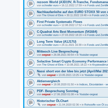
rezoom World (A3D19V, R-Tranche, Fondsmana
von
schneller euro
»
16.12.2022 17:59
» in
Fonds und Zertifi
Nachkaufanleihe auf den EURO STOXX 50 von 
von
The Ghost of Elvis
»
30.11.2022 19:48
» in
Fonds und Zer
First Private Systematic Flows
von
schneller euro
»
12.08.2022 17:52
» in
Fonds und Zertifi
C-Quadrat Arts Best Momentum (541664)
von
schneller euro
»
27.03.2022 18:20
» in
Fonds und Zertifi
Long Term Value (A1J17U)
von
schneller euro
»
24.11.2021 16:39
» in
Fonds und Zertifi
Mittwoch Live Besprechung
von
oegeat
»
26.08.2021 00:54
» in
Youtube-oegeat
Solactive Smart Crypto Economy Performance 
von
The Ghost of Elvis
»
10.08.2021 18:22
» in
Kryptowährun
Nassi short von der Idee bis jetzt (April/Mai 202
von
oegeat
»
13.05.2021 13:25
» in
Youtube-oegeat
Aktienvergleich
von
oegeat
»
18.08.2020 01:50
» in
Indices, Einzelaktien - w
PDF- Besprechung Sonntag
von
oegeat
»
17.06.2020 01:08
» in
Youtube-oegeat
Historischer ÖLChart
von
oegeat
»
21.04.2020 02:36
» in
Rohstoffe von Öl z