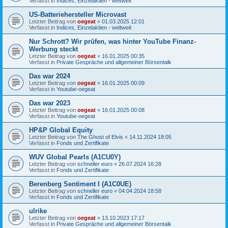
Verfasst in
Indices, Einzelaktien - weltweit
US-Batteriehersteller Microvast
Letzter Beitrag von
oegeat
«
01.03.2025 12:01
Verfasst in
Indices, Einzelaktien - weltweit
Nur Schrott? Wir prüfen, was hinter YouTube Finanz-
Werbung steckt
Letzter Beitrag von
oegeat
«
16.01.2025 00:35
Verfasst in
Private Gespräche und allgemeiner Börsentalk
Das war 2024
Letzter Beitrag von
oegeat
«
16.01.2025 00:09
Verfasst in
Youtube-oegeat
Das war 2023
Letzter Beitrag von
oegeat
«
16.01.2025 00:08
Verfasst in
Youtube-oegeat
HP&P Global Equity
Letzter Beitrag von
The Ghost of Elvis
«
14.11.2024 18:05
Verfasst in
Fonds und Zertifikate
WUV Global Pearls (A1CU0Y)
Letzter Beitrag von
schneller euro
«
26.07.2024 16:28
Verfasst in
Fonds und Zertifikate
Berenberg Sentiment I (A1C0UE)
Letzter Beitrag von
schneller euro
«
04.04.2024 18:58
Verfasst in
Fonds und Zertifikate
ulrike
Letzter Beitrag von
oegeat
«
13.10.2023 17:17
Verfasst in
Private Gespräche und allgemeiner Börsentalk