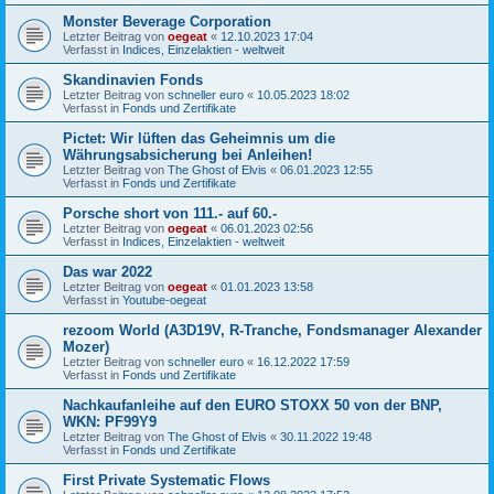
Monster Beverage Corporation
Letzter Beitrag von
oegeat
«
12.10.2023 17:04
Verfasst in
Indices, Einzelaktien - weltweit
Skandinavien Fonds
Letzter Beitrag von
schneller euro
«
10.05.2023 18:02
Verfasst in
Fonds und Zertifikate
Pictet: Wir lüften das Geheimnis um die
Währungsabsicherung bei Anleihen!
Letzter Beitrag von
The Ghost of Elvis
«
06.01.2023 12:55
Verfasst in
Fonds und Zertifikate
Porsche short von 111.- auf 60.-
Letzter Beitrag von
oegeat
«
06.01.2023 02:56
Verfasst in
Indices, Einzelaktien - weltweit
Das war 2022
Letzter Beitrag von
oegeat
«
01.01.2023 13:58
Verfasst in
Youtube-oegeat
rezoom World (A3D19V, R-Tranche, Fondsmanager Alexander
Mozer)
Letzter Beitrag von
schneller euro
«
16.12.2022 17:59
Verfasst in
Fonds und Zertifikate
Nachkaufanleihe auf den EURO STOXX 50 von der BNP,
WKN: PF99Y9
Letzter Beitrag von
The Ghost of Elvis
«
30.11.2022 19:48
Verfasst in
Fonds und Zertifikate
First Private Systematic Flows