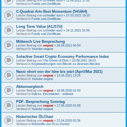
Letzter Beitrag von
schneller euro
«
12.08.2022 17:52
Verfasst in
Fonds und Zertifikate
C-Quadrat Arts Best Momentum (541664)
Letzter Beitrag von
schneller euro
«
27.03.2022 18:20
Verfasst in
Fonds und Zertifikate
Long Term Value (A1J17U)
Letzter Beitrag von
schneller euro
«
24.11.2021 16:39
Verfasst in
Fonds und Zertifikate
Mittwoch Live Besprechung
Letzter Beitrag von
oegeat
«
26.08.2021 00:54
Verfasst in
Youtube-oegeat
Solactive Smart Crypto Economy Performance Index
Letzter Beitrag von
The Ghost of Elvis
«
10.08.2021 18:22
Verfasst in
Kryptowährungen von Bitcoin zu diversen Altcoins
Nassi short von der Idee bis jetzt (April/Mai 2021)
Letzter Beitrag von
oegeat
«
13.05.2021 13:25
Verfasst in
Youtube-oegeat
Aktienvergleich
Letzter Beitrag von
oegeat
«
18.08.2020 01:50
Verfasst in
Indices, Einzelaktien - weltweit
PDF- Besprechung Sonntag
Letzter Beitrag von
oegeat
«
17.06.2020 01:08
Verfasst in
Youtube-oegeat
Historischer ÖLChart
Letzter Beitrag von
oegeat
«
21.04.2020 02:36
Verfasst in
Rohstoffe von Öl zu Zucker