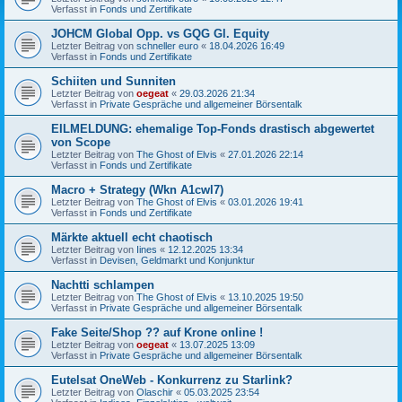
Verfasst in
Fonds und Zertifikate
JOHCM Global Opp. vs GQG Gl. Equity
Letzter Beitrag von
schneller euro
«
18.04.2026 16:49
Verfasst in
Fonds und Zertifikate
Schiiten und Sunniten
Letzter Beitrag von
oegeat
«
29.03.2026 21:34
Verfasst in
Private Gespräche und allgemeiner Börsentalk
EILMELDUNG: ehemalige Top-Fonds drastisch abgewertet
von Scope
Letzter Beitrag von
The Ghost of Elvis
«
27.01.2026 22:14
Verfasst in
Fonds und Zertifikate
Macro + Strategy (Wkn A1cwl7)
Letzter Beitrag von
The Ghost of Elvis
«
03.01.2026 19:41
Verfasst in
Fonds und Zertifikate
Märkte aktuell echt chaotisch
Letzter Beitrag von
Iines
«
12.12.2025 13:34
Verfasst in
Devisen, Geldmarkt und Konjunktur
Nachtti schlampen
Letzter Beitrag von
The Ghost of Elvis
«
13.10.2025 19:50
Verfasst in
Private Gespräche und allgemeiner Börsentalk
Fake Seite/Shop ?? auf Krone online !
Letzter Beitrag von
oegeat
«
13.07.2025 13:09
Verfasst in
Private Gespräche und allgemeiner Börsentalk
Eutelsat OneWeb - Konkurrenz zu Starlink?
Letzter Beitrag von
Olaschir
«
05.03.2025 23:54