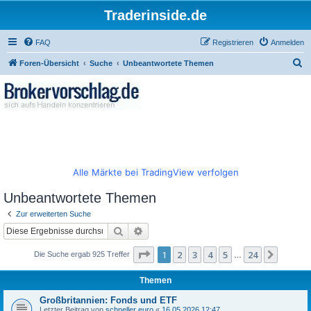
Traderinside.de
FAQ
Registrieren
Anmelden
S
Foren-Übersicht
Suche
Unbeantwortete Themen
u
c
h
e
Alle Märkte bei TradingView verfolgen
Unbeantwortete Themen
Zur erweiterten Suche
Suche
Erweiterte Suche
Seite
1
von
24
1
2
3
4
5
24
Nächst
Die Suche ergab 925 Treffer
…
Themen
Großbritannien: Fonds und ETF
Letzter Beitrag von
schneller euro
«
16.05.2026 12:47