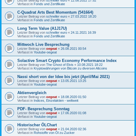
Letzter Beitrag von
schneller euro
«
12.08.2022 17:52
Verfasst in
Fonds und Zertifikate
C-Quadrat Arts Best Momentum (541664)
Letzter Beitrag von
schneller euro
«
27.03.2022 18:20
Verfasst in
Fonds und Zertifikate
Long Term Value (A1J17U)
Letzter Beitrag von
schneller euro
«
24.11.2021 16:39
Verfasst in
Fonds und Zertifikate
Mittwoch Live Besprechung
Letzter Beitrag von
oegeat
«
26.08.2021 00:54
Verfasst in
Youtube-oegeat
Solactive Smart Crypto Economy Performance Index
Letzter Beitrag von
The Ghost of Elvis
«
10.08.2021 18:22
Verfasst in
Kryptowährungen von Bitcoin zu diversen Altcoins
Nassi short von der Idee bis jetzt (April/Mai 2021)
Letzter Beitrag von
oegeat
«
13.05.2021 13:25
Verfasst in
Youtube-oegeat
Aktienvergleich
Letzter Beitrag von
oegeat
«
18.08.2020 01:50
Verfasst in
Indices, Einzelaktien - weltweit
PDF- Besprechung Sonntag
Letzter Beitrag von
oegeat
«
17.06.2020 01:08
Verfasst in
Youtube-oegeat
Historischer ÖLChart
Letzter Beitrag von
oegeat
«
21.04.2020 02:36
Verfasst in
Rohstoffe von Öl zu Zucker