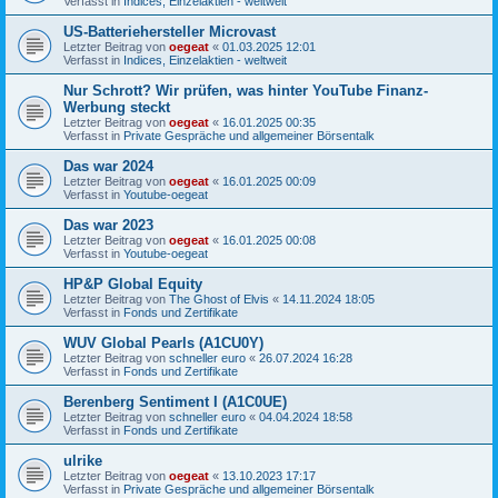
Verfasst in
Indices, Einzelaktien - weltweit
US-Batteriehersteller Microvast
Letzter Beitrag von
oegeat
«
01.03.2025 12:01
Verfasst in
Indices, Einzelaktien - weltweit
Nur Schrott? Wir prüfen, was hinter YouTube Finanz-
Werbung steckt
Letzter Beitrag von
oegeat
«
16.01.2025 00:35
Verfasst in
Private Gespräche und allgemeiner Börsentalk
Das war 2024
Letzter Beitrag von
oegeat
«
16.01.2025 00:09
Verfasst in
Youtube-oegeat
Das war 2023
Letzter Beitrag von
oegeat
«
16.01.2025 00:08
Verfasst in
Youtube-oegeat
HP&P Global Equity
Letzter Beitrag von
The Ghost of Elvis
«
14.11.2024 18:05
Verfasst in
Fonds und Zertifikate
WUV Global Pearls (A1CU0Y)
Letzter Beitrag von
schneller euro
«
26.07.2024 16:28
Verfasst in
Fonds und Zertifikate
Berenberg Sentiment I (A1C0UE)
Letzter Beitrag von
schneller euro
«
04.04.2024 18:58
Verfasst in
Fonds und Zertifikate
ulrike
Letzter Beitrag von
oegeat
«
13.10.2023 17:17
Verfasst in
Private Gespräche und allgemeiner Börsentalk