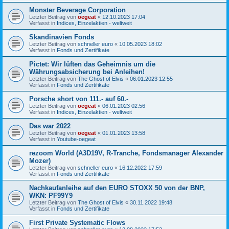
Monster Beverage Corporation
Letzter Beitrag von
oegeat
«
12.10.2023 17:04
Verfasst in
Indices, Einzelaktien - weltweit
Skandinavien Fonds
Letzter Beitrag von
schneller euro
«
10.05.2023 18:02
Verfasst in
Fonds und Zertifikate
Pictet: Wir lüften das Geheimnis um die
Währungsabsicherung bei Anleihen!
Letzter Beitrag von
The Ghost of Elvis
«
06.01.2023 12:55
Verfasst in
Fonds und Zertifikate
Porsche short von 111.- auf 60.-
Letzter Beitrag von
oegeat
«
06.01.2023 02:56
Verfasst in
Indices, Einzelaktien - weltweit
Das war 2022
Letzter Beitrag von
oegeat
«
01.01.2023 13:58
Verfasst in
Youtube-oegeat
rezoom World (A3D19V, R-Tranche, Fondsmanager Alexander
Mozer)
Letzter Beitrag von
schneller euro
«
16.12.2022 17:59
Verfasst in
Fonds und Zertifikate
Nachkaufanleihe auf den EURO STOXX 50 von der BNP,
WKN: PF99Y9
Letzter Beitrag von
The Ghost of Elvis
«
30.11.2022 19:48
Verfasst in
Fonds und Zertifikate
First Private Systematic Flows