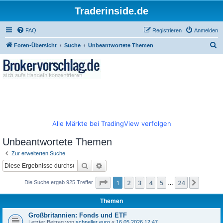
Traderinside.de
FAQ
Registrieren
Anmelden
S
Foren-Übersicht
Suche
Unbeantwortete Themen
u
c
h
e
Alle Märkte bei TradingView verfolgen
Unbeantwortete Themen
Zur erweiterten Suche
Suche
Erweiterte Suche
Seite
1
von
24
1
2
3
4
5
24
Nächst
Die Suche ergab 925 Treffer
…
Themen
Großbritannien: Fonds und ETF
Letzter Beitrag von
schneller euro
«
16.05.2026 12:47