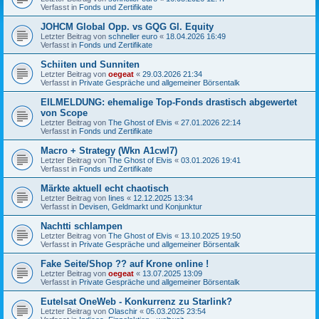
Verfasst in
Fonds und Zertifikate
JOHCM Global Opp. vs GQG Gl. Equity
Letzter Beitrag von
schneller euro
«
18.04.2026 16:49
Verfasst in
Fonds und Zertifikate
Schiiten und Sunniten
Letzter Beitrag von
oegeat
«
29.03.2026 21:34
Verfasst in
Private Gespräche und allgemeiner Börsentalk
EILMELDUNG: ehemalige Top-Fonds drastisch abgewertet
von Scope
Letzter Beitrag von
The Ghost of Elvis
«
27.01.2026 22:14
Verfasst in
Fonds und Zertifikate
Macro + Strategy (Wkn A1cwl7)
Letzter Beitrag von
The Ghost of Elvis
«
03.01.2026 19:41
Verfasst in
Fonds und Zertifikate
Märkte aktuell echt chaotisch
Letzter Beitrag von
Iines
«
12.12.2025 13:34
Verfasst in
Devisen, Geldmarkt und Konjunktur
Nachtti schlampen
Letzter Beitrag von
The Ghost of Elvis
«
13.10.2025 19:50
Verfasst in
Private Gespräche und allgemeiner Börsentalk
Fake Seite/Shop ?? auf Krone online !
Letzter Beitrag von
oegeat
«
13.07.2025 13:09
Verfasst in
Private Gespräche und allgemeiner Börsentalk
Eutelsat OneWeb - Konkurrenz zu Starlink?
Letzter Beitrag von
Olaschir
«
05.03.2025 23:54