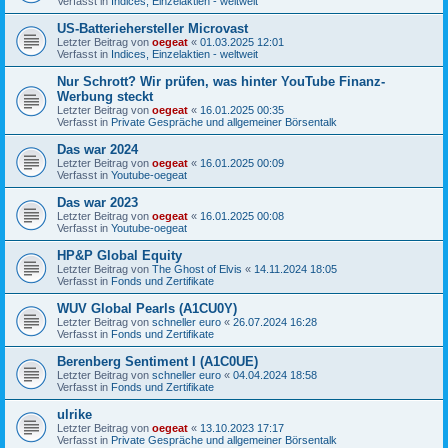
Verfasst in
Indices, Einzelaktien - weltweit
US-Batteriehersteller Microvast
Letzter Beitrag von
oegeat
«
01.03.2025 12:01
Verfasst in
Indices, Einzelaktien - weltweit
Nur Schrott? Wir prüfen, was hinter YouTube Finanz-
Werbung steckt
Letzter Beitrag von
oegeat
«
16.01.2025 00:35
Verfasst in
Private Gespräche und allgemeiner Börsentalk
Das war 2024
Letzter Beitrag von
oegeat
«
16.01.2025 00:09
Verfasst in
Youtube-oegeat
Das war 2023
Letzter Beitrag von
oegeat
«
16.01.2025 00:08
Verfasst in
Youtube-oegeat
HP&P Global Equity
Letzter Beitrag von
The Ghost of Elvis
«
14.11.2024 18:05
Verfasst in
Fonds und Zertifikate
WUV Global Pearls (A1CU0Y)
Letzter Beitrag von
schneller euro
«
26.07.2024 16:28
Verfasst in
Fonds und Zertifikate
Berenberg Sentiment I (A1C0UE)
Letzter Beitrag von
schneller euro
«
04.04.2024 18:58
Verfasst in
Fonds und Zertifikate
ulrike
Letzter Beitrag von
oegeat
«
13.10.2023 17:17
Verfasst in
Private Gespräche und allgemeiner Börsentalk