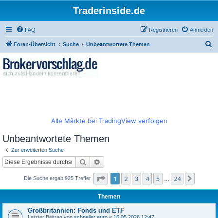
Traderinside.de
FAQ
Registrieren
Anmelden
S
Foren-Übersicht
Suche
Unbeantwortete Themen
u
c
h
e
Alle Märkte bei TradingView verfolgen
Unbeantwortete Themen
Zur erweiterten Suche
Suche
Erweiterte Suche
Seite
1
von
24
1
2
3
4
5
24
Nächst
Die Suche ergab 925 Treffer
…
Themen
Großbritannien: Fonds und ETF
Letzter Beitrag von
schneller euro
«
16.05.2026 12:47