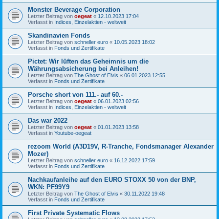
Monster Beverage Corporation
Letzter Beitrag von
oegeat
«
12.10.2023 17:04
Verfasst in
Indices, Einzelaktien - weltweit
Skandinavien Fonds
Letzter Beitrag von
schneller euro
«
10.05.2023 18:02
Verfasst in
Fonds und Zertifikate
Pictet: Wir lüften das Geheimnis um die
Währungsabsicherung bei Anleihen!
Letzter Beitrag von
The Ghost of Elvis
«
06.01.2023 12:55
Verfasst in
Fonds und Zertifikate
Porsche short von 111.- auf 60.-
Letzter Beitrag von
oegeat
«
06.01.2023 02:56
Verfasst in
Indices, Einzelaktien - weltweit
Das war 2022
Letzter Beitrag von
oegeat
«
01.01.2023 13:58
Verfasst in
Youtube-oegeat
rezoom World (A3D19V, R-Tranche, Fondsmanager Alexander
Mozer)
Letzter Beitrag von
schneller euro
«
16.12.2022 17:59
Verfasst in
Fonds und Zertifikate
Nachkaufanleihe auf den EURO STOXX 50 von der BNP,
WKN: PF99Y9
Letzter Beitrag von
The Ghost of Elvis
«
30.11.2022 19:48
Verfasst in
Fonds und Zertifikate
First Private Systematic Flows