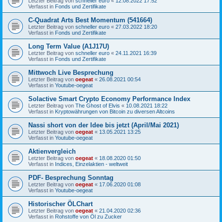
Letzter Beitrag von
schneller euro
«
12.08.2022 17:52
Verfasst in
Fonds und Zertifikate
C-Quadrat Arts Best Momentum (541664)
Letzter Beitrag von
schneller euro
«
27.03.2022 18:20
Verfasst in
Fonds und Zertifikate
Long Term Value (A1J17U)
Letzter Beitrag von
schneller euro
«
24.11.2021 16:39
Verfasst in
Fonds und Zertifikate
Mittwoch Live Besprechung
Letzter Beitrag von
oegeat
«
26.08.2021 00:54
Verfasst in
Youtube-oegeat
Solactive Smart Crypto Economy Performance Index
Letzter Beitrag von
The Ghost of Elvis
«
10.08.2021 18:22
Verfasst in
Kryptowährungen von Bitcoin zu diversen Altcoins
Nassi short von der Idee bis jetzt (April/Mai 2021)
Letzter Beitrag von
oegeat
«
13.05.2021 13:25
Verfasst in
Youtube-oegeat
Aktienvergleich
Letzter Beitrag von
oegeat
«
18.08.2020 01:50
Verfasst in
Indices, Einzelaktien - weltweit
PDF- Besprechung Sonntag
Letzter Beitrag von
oegeat
«
17.06.2020 01:08
Verfasst in
Youtube-oegeat
Historischer ÖLChart
Letzter Beitrag von
oegeat
«
21.04.2020 02:36
Verfasst in
Rohstoffe von Öl zu Zucker