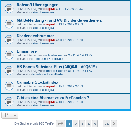
Rohstoff Überlegungen
Letzter Beitrag von
oegeat
«
11.04.2020 20:33
Verfasst in
Youtube-oegeat
Mit Bekleidung - rund 6% Dividende verdienen.
Letzter Beitrag von
oegeat
«
13.12.2019 00:53
Verfasst in
Youtube-oegeat
Dividendenbrummer
Letzter Beitrag von
oegeat
«
05.12.2019 14:25
Verfasst in
Youtube-oegeat
Ennismore
Letzter Beitrag von
schneller euro
«
25.11.2019 13:29
Verfasst in
Fonds und Zertifikate
HB Fonds Substanz Plus (A0Q6JL, A0Q6JM)
Letzter Beitrag von
schneller euro
«
01.11.2019 14:57
Verfasst in
Fonds und Zertifikate
Cannabis Stocks/Index
Letzter Beitrag von
oegeat
«
15.10.2019 22:33
Verfasst in
Youtube-oegeat
Gibt es eine Alternative zu McDonalds ?
Letzter Beitrag von
oegeat
«
15.10.2019 14:05
Verfasst in
Youtube-oegeat
Seite
1
von
24
1
2
3
4
5
24
Nächst
Die Suche ergab 925 Treffer
…