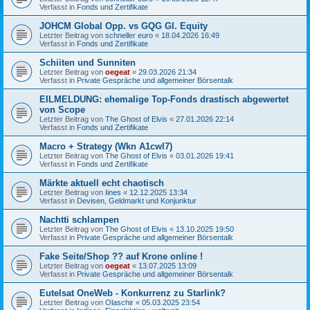
Verfasst in
Fonds und Zertifikate
JOHCM Global Opp. vs GQG Gl. Equity
Letzter Beitrag von
schneller euro
«
18.04.2026 16:49
Verfasst in
Fonds und Zertifikate
Schiiten und Sunniten
Letzter Beitrag von
oegeat
«
29.03.2026 21:34
Verfasst in
Private Gespräche und allgemeiner Börsentalk
EILMELDUNG: ehemalige Top-Fonds drastisch abgewertet
von Scope
Letzter Beitrag von
The Ghost of Elvis
«
27.01.2026 22:14
Verfasst in
Fonds und Zertifikate
Macro + Strategy (Wkn A1cwl7)
Letzter Beitrag von
The Ghost of Elvis
«
03.01.2026 19:41
Verfasst in
Fonds und Zertifikate
Märkte aktuell echt chaotisch
Letzter Beitrag von
Iines
«
12.12.2025 13:34
Verfasst in
Devisen, Geldmarkt und Konjunktur
Nachtti schlampen
Letzter Beitrag von
The Ghost of Elvis
«
13.10.2025 19:50
Verfasst in
Private Gespräche und allgemeiner Börsentalk
Fake Seite/Shop ?? auf Krone online !
Letzter Beitrag von
oegeat
«
13.07.2025 13:09
Verfasst in
Private Gespräche und allgemeiner Börsentalk
Eutelsat OneWeb - Konkurrenz zu Starlink?
Letzter Beitrag von
Olaschir
«
05.03.2025 23:54