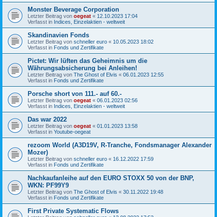
Monster Beverage Corporation
Letzter Beitrag von
oegeat
«
12.10.2023 17:04
Verfasst in
Indices, Einzelaktien - weltweit
Skandinavien Fonds
Letzter Beitrag von
schneller euro
«
10.05.2023 18:02
Verfasst in
Fonds und Zertifikate
Pictet: Wir lüften das Geheimnis um die
Währungsabsicherung bei Anleihen!
Letzter Beitrag von
The Ghost of Elvis
«
06.01.2023 12:55
Verfasst in
Fonds und Zertifikate
Porsche short von 111.- auf 60.-
Letzter Beitrag von
oegeat
«
06.01.2023 02:56
Verfasst in
Indices, Einzelaktien - weltweit
Das war 2022
Letzter Beitrag von
oegeat
«
01.01.2023 13:58
Verfasst in
Youtube-oegeat
rezoom World (A3D19V, R-Tranche, Fondsmanager Alexander
Mozer)
Letzter Beitrag von
schneller euro
«
16.12.2022 17:59
Verfasst in
Fonds und Zertifikate
Nachkaufanleihe auf den EURO STOXX 50 von der BNP,
WKN: PF99Y9
Letzter Beitrag von
The Ghost of Elvis
«
30.11.2022 19:48
Verfasst in
Fonds und Zertifikate
First Private Systematic Flows