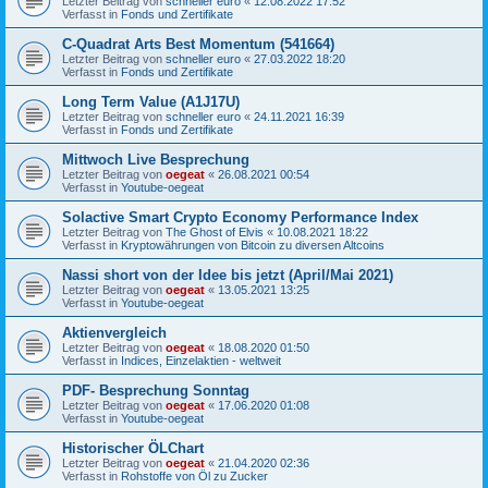
Letzter Beitrag von
schneller euro
«
12.08.2022 17:52
Verfasst in
Fonds und Zertifikate
C-Quadrat Arts Best Momentum (541664)
Letzter Beitrag von
schneller euro
«
27.03.2022 18:20
Verfasst in
Fonds und Zertifikate
Long Term Value (A1J17U)
Letzter Beitrag von
schneller euro
«
24.11.2021 16:39
Verfasst in
Fonds und Zertifikate
Mittwoch Live Besprechung
Letzter Beitrag von
oegeat
«
26.08.2021 00:54
Verfasst in
Youtube-oegeat
Solactive Smart Crypto Economy Performance Index
Letzter Beitrag von
The Ghost of Elvis
«
10.08.2021 18:22
Verfasst in
Kryptowährungen von Bitcoin zu diversen Altcoins
Nassi short von der Idee bis jetzt (April/Mai 2021)
Letzter Beitrag von
oegeat
«
13.05.2021 13:25
Verfasst in
Youtube-oegeat
Aktienvergleich
Letzter Beitrag von
oegeat
«
18.08.2020 01:50
Verfasst in
Indices, Einzelaktien - weltweit
PDF- Besprechung Sonntag
Letzter Beitrag von
oegeat
«
17.06.2020 01:08
Verfasst in
Youtube-oegeat
Historischer ÖLChart
Letzter Beitrag von
oegeat
«
21.04.2020 02:36
Verfasst in
Rohstoffe von Öl zu Zucker