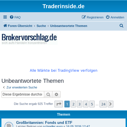
Traderinside.de
FAQ
Registrieren
Anmelden
S
Foren-Übersicht
Suche
Unbeantwortete Themen
u
c
h
e
Alle Märkte bei TradingView verfolgen
Unbeantwortete Themen
Zur erweiterten Suche
Suche
Erweiterte Suche
Seite
1
von
24
1
2
3
4
5
24
Nächst
Die Suche ergab 925 Treffer
…
Themen
Großbritannien: Fonds und ETF
Letzter Beitrag von
schneller euro
«
16.05.2026 12:47