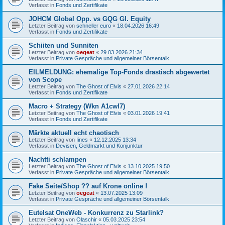
Verfasst in
Fonds und Zertifikate
JOHCM Global Opp. vs GQG Gl. Equity
Letzter Beitrag von
schneller euro
«
18.04.2026 16:49
Verfasst in
Fonds und Zertifikate
Schiiten und Sunniten
Letzter Beitrag von
oegeat
«
29.03.2026 21:34
Verfasst in
Private Gespräche und allgemeiner Börsentalk
EILMELDUNG: ehemalige Top-Fonds drastisch abgewertet
von Scope
Letzter Beitrag von
The Ghost of Elvis
«
27.01.2026 22:14
Verfasst in
Fonds und Zertifikate
Macro + Strategy (Wkn A1cwl7)
Letzter Beitrag von
The Ghost of Elvis
«
03.01.2026 19:41
Verfasst in
Fonds und Zertifikate
Märkte aktuell echt chaotisch
Letzter Beitrag von
Iines
«
12.12.2025 13:34
Verfasst in
Devisen, Geldmarkt und Konjunktur
Nachtti schlampen
Letzter Beitrag von
The Ghost of Elvis
«
13.10.2025 19:50
Verfasst in
Private Gespräche und allgemeiner Börsentalk
Fake Seite/Shop ?? auf Krone online !
Letzter Beitrag von
oegeat
«
13.07.2025 13:09
Verfasst in
Private Gespräche und allgemeiner Börsentalk
Eutelsat OneWeb - Konkurrenz zu Starlink?
Letzter Beitrag von
Olaschir
«
05.03.2025 23:54