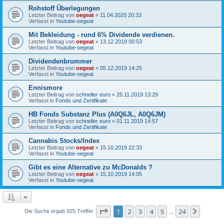
Rohstoff Überlegungen
Letzter Beitrag von
oegeat
«
11.04.2020 20:33
Verfasst in
Youtube-oegeat
Mit Bekleidung - rund 6% Dividende verdienen.
Letzter Beitrag von
oegeat
«
13.12.2019 00:53
Verfasst in
Youtube-oegeat
Dividendenbrummer
Letzter Beitrag von
oegeat
«
05.12.2019 14:25
Verfasst in
Youtube-oegeat
Ennismore
Letzter Beitrag von
schneller euro
«
25.11.2019 13:29
Verfasst in
Fonds und Zertifikate
HB Fonds Substanz Plus (A0Q6JL, A0Q6JM)
Letzter Beitrag von
schneller euro
«
01.11.2019 14:57
Verfasst in
Fonds und Zertifikate
Cannabis Stocks/Index
Letzter Beitrag von
oegeat
«
15.10.2019 22:33
Verfasst in
Youtube-oegeat
Gibt es eine Alternative zu McDonalds ?
Letzter Beitrag von
oegeat
«
15.10.2019 14:05
Verfasst in
Youtube-oegeat
Seite
1
von
24
1
2
3
4
5
24
Nächst
Die Suche ergab 925 Treffer
…