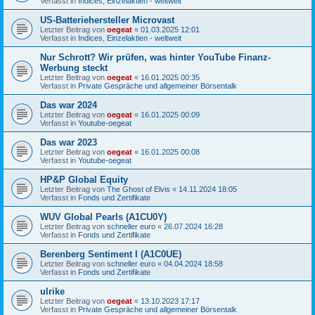
Verfasst in
Indices, Einzelaktien - weltweit
US-Batteriehersteller Microvast
Letzter Beitrag von
oegeat
«
01.03.2025 12:01
Verfasst in
Indices, Einzelaktien - weltweit
Nur Schrott? Wir prüfen, was hinter YouTube Finanz-
Werbung steckt
Letzter Beitrag von
oegeat
«
16.01.2025 00:35
Verfasst in
Private Gespräche und allgemeiner Börsentalk
Das war 2024
Letzter Beitrag von
oegeat
«
16.01.2025 00:09
Verfasst in
Youtube-oegeat
Das war 2023
Letzter Beitrag von
oegeat
«
16.01.2025 00:08
Verfasst in
Youtube-oegeat
HP&P Global Equity
Letzter Beitrag von
The Ghost of Elvis
«
14.11.2024 18:05
Verfasst in
Fonds und Zertifikate
WUV Global Pearls (A1CU0Y)
Letzter Beitrag von
schneller euro
«
26.07.2024 16:28
Verfasst in
Fonds und Zertifikate
Berenberg Sentiment I (A1C0UE)
Letzter Beitrag von
schneller euro
«
04.04.2024 18:58
Verfasst in
Fonds und Zertifikate
ulrike
Letzter Beitrag von
oegeat
«
13.10.2023 17:17
Verfasst in
Private Gespräche und allgemeiner Börsentalk