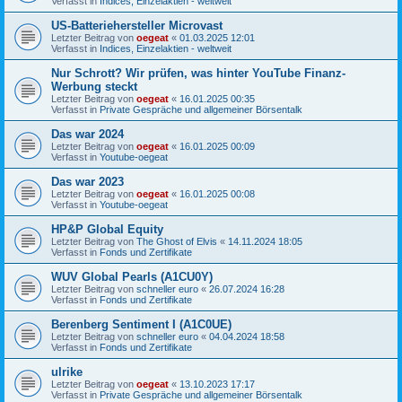
Verfasst in
Indices, Einzelaktien - weltweit
US-Batteriehersteller Microvast
Letzter Beitrag von
oegeat
«
01.03.2025 12:01
Verfasst in
Indices, Einzelaktien - weltweit
Nur Schrott? Wir prüfen, was hinter YouTube Finanz-
Werbung steckt
Letzter Beitrag von
oegeat
«
16.01.2025 00:35
Verfasst in
Private Gespräche und allgemeiner Börsentalk
Das war 2024
Letzter Beitrag von
oegeat
«
16.01.2025 00:09
Verfasst in
Youtube-oegeat
Das war 2023
Letzter Beitrag von
oegeat
«
16.01.2025 00:08
Verfasst in
Youtube-oegeat
HP&P Global Equity
Letzter Beitrag von
The Ghost of Elvis
«
14.11.2024 18:05
Verfasst in
Fonds und Zertifikate
WUV Global Pearls (A1CU0Y)
Letzter Beitrag von
schneller euro
«
26.07.2024 16:28
Verfasst in
Fonds und Zertifikate
Berenberg Sentiment I (A1C0UE)
Letzter Beitrag von
schneller euro
«
04.04.2024 18:58
Verfasst in
Fonds und Zertifikate
ulrike
Letzter Beitrag von
oegeat
«
13.10.2023 17:17
Verfasst in
Private Gespräche und allgemeiner Börsentalk