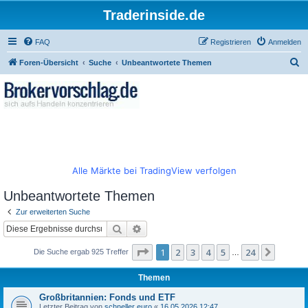
Traderinside.de
FAQ
Registrieren
Anmelden
S
Foren-Übersicht
Suche
Unbeantwortete Themen
u
c
h
e
Alle Märkte bei TradingView verfolgen
Unbeantwortete Themen
Zur erweiterten Suche
Suche
Erweiterte Suche
Seite
1
von
24
1
2
3
4
5
24
Nächst
Die Suche ergab 925 Treffer
…
Themen
Großbritannien: Fonds und ETF
Letzter Beitrag von
schneller euro
«
16.05.2026 12:47