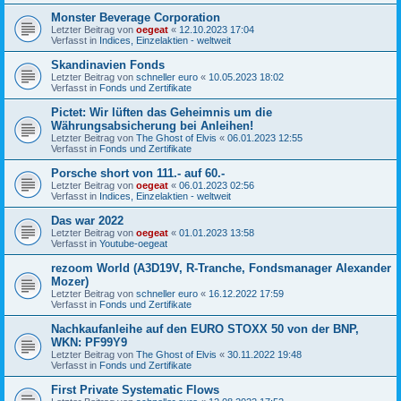
Monster Beverage Corporation
Letzter Beitrag von
oegeat
«
12.10.2023 17:04
Verfasst in
Indices, Einzelaktien - weltweit
Skandinavien Fonds
Letzter Beitrag von
schneller euro
«
10.05.2023 18:02
Verfasst in
Fonds und Zertifikate
Pictet: Wir lüften das Geheimnis um die
Währungsabsicherung bei Anleihen!
Letzter Beitrag von
The Ghost of Elvis
«
06.01.2023 12:55
Verfasst in
Fonds und Zertifikate
Porsche short von 111.- auf 60.-
Letzter Beitrag von
oegeat
«
06.01.2023 02:56
Verfasst in
Indices, Einzelaktien - weltweit
Das war 2022
Letzter Beitrag von
oegeat
«
01.01.2023 13:58
Verfasst in
Youtube-oegeat
rezoom World (A3D19V, R-Tranche, Fondsmanager Alexander
Mozer)
Letzter Beitrag von
schneller euro
«
16.12.2022 17:59
Verfasst in
Fonds und Zertifikate
Nachkaufanleihe auf den EURO STOXX 50 von der BNP,
WKN: PF99Y9
Letzter Beitrag von
The Ghost of Elvis
«
30.11.2022 19:48
Verfasst in
Fonds und Zertifikate
First Private Systematic Flows