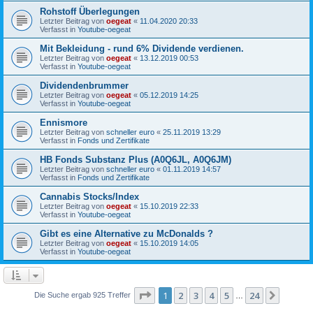
Rohstoff Überlegungen
Letzter Beitrag von
oegeat
«
11.04.2020 20:33
Verfasst in
Youtube-oegeat
Mit Bekleidung - rund 6% Dividende verdienen.
Letzter Beitrag von
oegeat
«
13.12.2019 00:53
Verfasst in
Youtube-oegeat
Dividendenbrummer
Letzter Beitrag von
oegeat
«
05.12.2019 14:25
Verfasst in
Youtube-oegeat
Ennismore
Letzter Beitrag von
schneller euro
«
25.11.2019 13:29
Verfasst in
Fonds und Zertifikate
HB Fonds Substanz Plus (A0Q6JL, A0Q6JM)
Letzter Beitrag von
schneller euro
«
01.11.2019 14:57
Verfasst in
Fonds und Zertifikate
Cannabis Stocks/Index
Letzter Beitrag von
oegeat
«
15.10.2019 22:33
Verfasst in
Youtube-oegeat
Gibt es eine Alternative zu McDonalds ?
Letzter Beitrag von
oegeat
«
15.10.2019 14:05
Verfasst in
Youtube-oegeat
Seite
1
von
24
1
2
3
4
5
24
Nächst
Die Suche ergab 925 Treffer
…