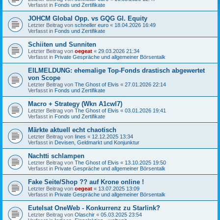
Verfasst in
Fonds und Zertifikate
JOHCM Global Opp. vs GQG Gl. Equity
Letzter Beitrag von
schneller euro
«
18.04.2026 16:49
Verfasst in
Fonds und Zertifikate
Schiiten und Sunniten
Letzter Beitrag von
oegeat
«
29.03.2026 21:34
Verfasst in
Private Gespräche und allgemeiner Börsentalk
EILMELDUNG: ehemalige Top-Fonds drastisch abgewertet
von Scope
Letzter Beitrag von
The Ghost of Elvis
«
27.01.2026 22:14
Verfasst in
Fonds und Zertifikate
Macro + Strategy (Wkn A1cwl7)
Letzter Beitrag von
The Ghost of Elvis
«
03.01.2026 19:41
Verfasst in
Fonds und Zertifikate
Märkte aktuell echt chaotisch
Letzter Beitrag von
Iines
«
12.12.2025 13:34
Verfasst in
Devisen, Geldmarkt und Konjunktur
Nachtti schlampen
Letzter Beitrag von
The Ghost of Elvis
«
13.10.2025 19:50
Verfasst in
Private Gespräche und allgemeiner Börsentalk
Fake Seite/Shop ?? auf Krone online !
Letzter Beitrag von
oegeat
«
13.07.2025 13:09
Verfasst in
Private Gespräche und allgemeiner Börsentalk
Eutelsat OneWeb - Konkurrenz zu Starlink?
Letzter Beitrag von
Olaschir
«
05.03.2025 23:54