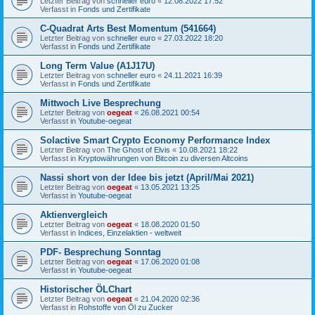
Letzter Beitrag von
schneller euro
«
12.08.2022 17:52
Verfasst in
Fonds und Zertifikate
C-Quadrat Arts Best Momentum (541664)
Letzter Beitrag von
schneller euro
«
27.03.2022 18:20
Verfasst in
Fonds und Zertifikate
Long Term Value (A1J17U)
Letzter Beitrag von
schneller euro
«
24.11.2021 16:39
Verfasst in
Fonds und Zertifikate
Mittwoch Live Besprechung
Letzter Beitrag von
oegeat
«
26.08.2021 00:54
Verfasst in
Youtube-oegeat
Solactive Smart Crypto Economy Performance Index
Letzter Beitrag von
The Ghost of Elvis
«
10.08.2021 18:22
Verfasst in
Kryptowährungen von Bitcoin zu diversen Altcoins
Nassi short von der Idee bis jetzt (April/Mai 2021)
Letzter Beitrag von
oegeat
«
13.05.2021 13:25
Verfasst in
Youtube-oegeat
Aktienvergleich
Letzter Beitrag von
oegeat
«
18.08.2020 01:50
Verfasst in
Indices, Einzelaktien - weltweit
PDF- Besprechung Sonntag
Letzter Beitrag von
oegeat
«
17.06.2020 01:08
Verfasst in
Youtube-oegeat
Historischer ÖLChart
Letzter Beitrag von
oegeat
«
21.04.2020 02:36
Verfasst in
Rohstoffe von Öl zu Zucker