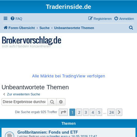
Traderinside.de
FAQ
Registrieren
Anmelden
S
Foren-Übersicht
Suche
Unbeantwortete Themen
u
c
h
e
Alle Märkte bei TradingView verfolgen
Unbeantwortete Themen
Zur erweiterten Suche
Suche
Erweiterte Suche
Seite
1
von
24
1
2
3
4
5
24
Nächst
Die Suche ergab 925 Treffer
…
Themen
Großbritannien: Fonds und ETF
Letzter Beitrag von
schneller euro
«
16.05.2026 12:47