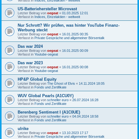
Verfasst in
Indices, Einzelaktien - weltweit
US-Batteriehersteller Microvast
Letzter Beitrag von
oegeat
«
01.03.2025 12:01
Verfasst in
Indices, Einzelaktien - weltweit
Nur Schrott? Wir prüfen, was hinter YouTube Finanz-
Werbung steckt
Letzter Beitrag von
oegeat
«
16.01.2025 00:35
Verfasst in
Private Gespräche und allgemeiner Börsentalk
Das war 2024
Letzter Beitrag von
oegeat
«
16.01.2025 00:09
Verfasst in
Youtube-oegeat
Das war 2023
Letzter Beitrag von
oegeat
«
16.01.2025 00:08
Verfasst in
Youtube-oegeat
HP&P Global Equity
Letzter Beitrag von
The Ghost of Elvis
«
14.11.2024 18:05
Verfasst in
Fonds und Zertifikate
WUV Global Pearls (A1CU0Y)
Letzter Beitrag von
schneller euro
«
26.07.2024 16:28
Verfasst in
Fonds und Zertifikate
Berenberg Sentiment I (A1C0UE)
Letzter Beitrag von
schneller euro
«
04.04.2024 18:58
Verfasst in
Fonds und Zertifikate
ulrike
Letzter Beitrag von
oegeat
«
13.10.2023 17:17
Verfasst in
Private Gespräche und allgemeiner Börsentalk