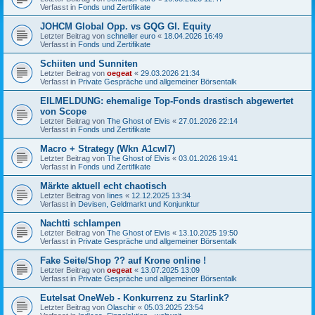
Verfasst in
Fonds und Zertifikate
JOHCM Global Opp. vs GQG Gl. Equity
Letzter Beitrag von
schneller euro
«
18.04.2026 16:49
Verfasst in
Fonds und Zertifikate
Schiiten und Sunniten
Letzter Beitrag von
oegeat
«
29.03.2026 21:34
Verfasst in
Private Gespräche und allgemeiner Börsentalk
EILMELDUNG: ehemalige Top-Fonds drastisch abgewertet
von Scope
Letzter Beitrag von
The Ghost of Elvis
«
27.01.2026 22:14
Verfasst in
Fonds und Zertifikate
Macro + Strategy (Wkn A1cwl7)
Letzter Beitrag von
The Ghost of Elvis
«
03.01.2026 19:41
Verfasst in
Fonds und Zertifikate
Märkte aktuell echt chaotisch
Letzter Beitrag von
Iines
«
12.12.2025 13:34
Verfasst in
Devisen, Geldmarkt und Konjunktur
Nachtti schlampen
Letzter Beitrag von
The Ghost of Elvis
«
13.10.2025 19:50
Verfasst in
Private Gespräche und allgemeiner Börsentalk
Fake Seite/Shop ?? auf Krone online !
Letzter Beitrag von
oegeat
«
13.07.2025 13:09
Verfasst in
Private Gespräche und allgemeiner Börsentalk
Eutelsat OneWeb - Konkurrenz zu Starlink?
Letzter Beitrag von
Olaschir
«
05.03.2025 23:54