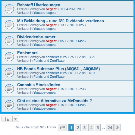
Rohstoff Überlegungen
Letzter Beitrag von
oegeat
«
11.04.2020 20:33
Verfasst in
Youtube-oegeat
Mit Bekleidung - rund 6% Dividende verdienen.
Letzter Beitrag von
oegeat
«
13.12.2019 00:53
Verfasst in
Youtube-oegeat
Dividendenbrummer
Letzter Beitrag von
oegeat
«
05.12.2019 14:25
Verfasst in
Youtube-oegeat
Ennismore
Letzter Beitrag von
schneller euro
«
25.11.2019 13:29
Verfasst in
Fonds und Zertifikate
HB Fonds Substanz Plus (A0Q6JL, A0Q6JM)
Letzter Beitrag von
schneller euro
«
01.11.2019 14:57
Verfasst in
Fonds und Zertifikate
Cannabis Stocks/Index
Letzter Beitrag von
oegeat
«
15.10.2019 22:33
Verfasst in
Youtube-oegeat
Gibt es eine Alternative zu McDonalds ?
Letzter Beitrag von
oegeat
«
15.10.2019 14:05
Verfasst in
Youtube-oegeat
Seite
1
von
24
1
2
3
4
5
24
Nächst
Die Suche ergab 925 Treffer
…