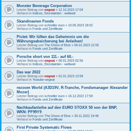
Monster Beverage Corporation
Letzter Beitrag von
oegeat
«
12.10.2023 17:04
Verfasst in
Indices, Einzelaktien - weltweit
Skandinavien Fonds
Letzter Beitrag von
schneller euro
«
10.05.2023 18:02
Verfasst in
Fonds und Zertifikate
Pictet: Wir lüften das Geheimnis um die
Währungsabsicherung bei Anleihen!
Letzter Beitrag von
The Ghost of Elvis
«
06.01.2023 12:55
Verfasst in
Fonds und Zertifikate
Porsche short von 111.- auf 60.-
Letzter Beitrag von
oegeat
«
06.01.2023 02:56
Verfasst in
Indices, Einzelaktien - weltweit
Das war 2022
Letzter Beitrag von
oegeat
«
01.01.2023 13:58
Verfasst in
Youtube-oegeat
rezoom World (A3D19V, R-Tranche, Fondsmanager Alexander
Mozer)
Letzter Beitrag von
schneller euro
«
16.12.2022 17:59
Verfasst in
Fonds und Zertifikate
Nachkaufanleihe auf den EURO STOXX 50 von der BNP,
WKN: PF99Y9
Letzter Beitrag von
The Ghost of Elvis
«
30.11.2022 19:48
Verfasst in
Fonds und Zertifikate
First Private Systematic Flows