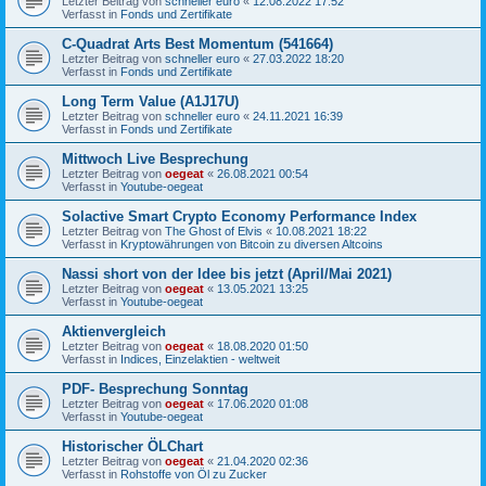
Letzter Beitrag von
schneller euro
«
12.08.2022 17:52
Verfasst in
Fonds und Zertifikate
C-Quadrat Arts Best Momentum (541664)
Letzter Beitrag von
schneller euro
«
27.03.2022 18:20
Verfasst in
Fonds und Zertifikate
Long Term Value (A1J17U)
Letzter Beitrag von
schneller euro
«
24.11.2021 16:39
Verfasst in
Fonds und Zertifikate
Mittwoch Live Besprechung
Letzter Beitrag von
oegeat
«
26.08.2021 00:54
Verfasst in
Youtube-oegeat
Solactive Smart Crypto Economy Performance Index
Letzter Beitrag von
The Ghost of Elvis
«
10.08.2021 18:22
Verfasst in
Kryptowährungen von Bitcoin zu diversen Altcoins
Nassi short von der Idee bis jetzt (April/Mai 2021)
Letzter Beitrag von
oegeat
«
13.05.2021 13:25
Verfasst in
Youtube-oegeat
Aktienvergleich
Letzter Beitrag von
oegeat
«
18.08.2020 01:50
Verfasst in
Indices, Einzelaktien - weltweit
PDF- Besprechung Sonntag
Letzter Beitrag von
oegeat
«
17.06.2020 01:08
Verfasst in
Youtube-oegeat
Historischer ÖLChart
Letzter Beitrag von
oegeat
«
21.04.2020 02:36
Verfasst in
Rohstoffe von Öl zu Zucker