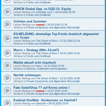
Verfasst in
Fonds und Zertifikate
JOHCM Global Opp. vs GQG Gl. Equity
Letzter Beitrag von
schneller euro
«
18.04.2026 16:49
Verfasst in
Fonds und Zertifikate
Schiiten und Sunniten
Letzter Beitrag von
oegeat
«
29.03.2026 21:34
Verfasst in
Private Gespräche und allgemeiner Börsentalk
EILMELDUNG: ehemalige Top-Fonds drastisch abgewertet
von Scope
Letzter Beitrag von
The Ghost of Elvis
«
27.01.2026 22:14
Verfasst in
Fonds und Zertifikate
Macro + Strategy (Wkn A1cwl7)
Letzter Beitrag von
The Ghost of Elvis
«
03.01.2026 19:41
Verfasst in
Fonds und Zertifikate
Märkte aktuell echt chaotisch
Letzter Beitrag von
Iines
«
12.12.2025 13:34
Verfasst in
Devisen, Geldmarkt und Konjunktur
Nachtti schlampen
Letzter Beitrag von
The Ghost of Elvis
«
13.10.2025 19:50
Verfasst in
Private Gespräche und allgemeiner Börsentalk
Fake Seite/Shop ?? auf Krone online !
Letzter Beitrag von
oegeat
«
13.07.2025 13:09
Verfasst in
Private Gespräche und allgemeiner Börsentalk
Eutelsat OneWeb - Konkurrenz zu Starlink?
Letzter Beitrag von
Olaschir
«
05.03.2025 23:54