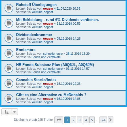
Rohstoff Überlegungen
Letzter Beitrag von
oegeat
«
11.04.2020 20:33
Verfasst in
Youtube-oegeat
Mit Bekleidung - rund 6% Dividende verdienen.
Letzter Beitrag von
oegeat
«
13.12.2019 00:53
Verfasst in
Youtube-oegeat
Dividendenbrummer
Letzter Beitrag von
oegeat
«
05.12.2019 14:25
Verfasst in
Youtube-oegeat
Ennismore
Letzter Beitrag von
schneller euro
«
25.11.2019 13:29
Verfasst in
Fonds und Zertifikate
HB Fonds Substanz Plus (A0Q6JL, A0Q6JM)
Letzter Beitrag von
schneller euro
«
01.11.2019 14:57
Verfasst in
Fonds und Zertifikate
Cannabis Stocks/Index
Letzter Beitrag von
oegeat
«
15.10.2019 22:33
Verfasst in
Youtube-oegeat
Gibt es eine Alternative zu McDonalds ?
Letzter Beitrag von
oegeat
«
15.10.2019 14:05
Verfasst in
Youtube-oegeat
Seite
1
von
24
1
2
3
4
5
24
Nächst
Die Suche ergab 925 Treffer
…