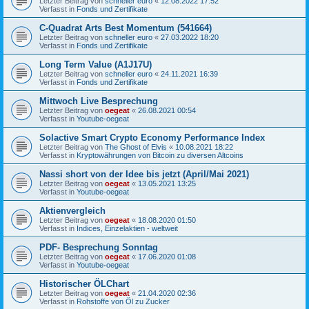
Letzter Beitrag von
schneller euro
«
12.08.2022 17:52
Verfasst in
Fonds und Zertifikate
C-Quadrat Arts Best Momentum (541664)
Letzter Beitrag von
schneller euro
«
27.03.2022 18:20
Verfasst in
Fonds und Zertifikate
Long Term Value (A1J17U)
Letzter Beitrag von
schneller euro
«
24.11.2021 16:39
Verfasst in
Fonds und Zertifikate
Mittwoch Live Besprechung
Letzter Beitrag von
oegeat
«
26.08.2021 00:54
Verfasst in
Youtube-oegeat
Solactive Smart Crypto Economy Performance Index
Letzter Beitrag von
The Ghost of Elvis
«
10.08.2021 18:22
Verfasst in
Kryptowährungen von Bitcoin zu diversen Altcoins
Nassi short von der Idee bis jetzt (April/Mai 2021)
Letzter Beitrag von
oegeat
«
13.05.2021 13:25
Verfasst in
Youtube-oegeat
Aktienvergleich
Letzter Beitrag von
oegeat
«
18.08.2020 01:50
Verfasst in
Indices, Einzelaktien - weltweit
PDF- Besprechung Sonntag
Letzter Beitrag von
oegeat
«
17.06.2020 01:08
Verfasst in
Youtube-oegeat
Historischer ÖLChart
Letzter Beitrag von
oegeat
«
21.04.2020 02:36
Verfasst in
Rohstoffe von Öl zu Zucker