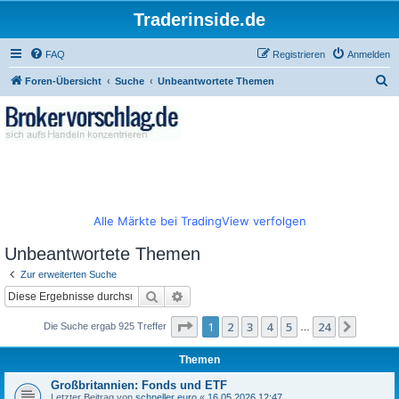
Traderinside.de
FAQ
Registrieren
Anmelden
S
Foren-Übersicht
Suche
Unbeantwortete Themen
u
c
h
e
Alle Märkte bei TradingView verfolgen
Unbeantwortete Themen
Zur erweiterten Suche
Suche
Erweiterte Suche
Seite
1
von
24
1
2
3
4
5
24
Nächst
Die Suche ergab 925 Treffer
…
Themen
Großbritannien: Fonds und ETF
Letzter Beitrag von
schneller euro
«
16.05.2026 12:47