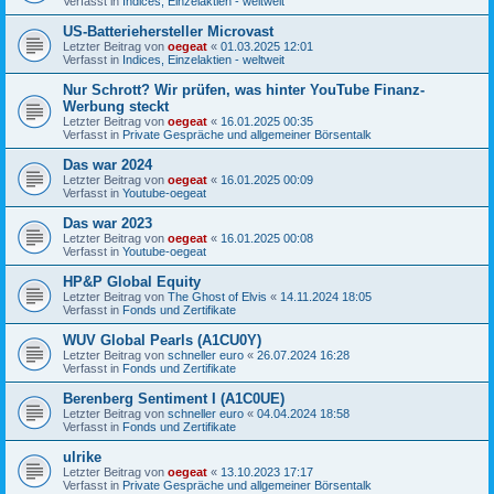
Verfasst in
Indices, Einzelaktien - weltweit
US-Batteriehersteller Microvast
Letzter Beitrag von
oegeat
«
01.03.2025 12:01
Verfasst in
Indices, Einzelaktien - weltweit
Nur Schrott? Wir prüfen, was hinter YouTube Finanz-
Werbung steckt
Letzter Beitrag von
oegeat
«
16.01.2025 00:35
Verfasst in
Private Gespräche und allgemeiner Börsentalk
Das war 2024
Letzter Beitrag von
oegeat
«
16.01.2025 00:09
Verfasst in
Youtube-oegeat
Das war 2023
Letzter Beitrag von
oegeat
«
16.01.2025 00:08
Verfasst in
Youtube-oegeat
HP&P Global Equity
Letzter Beitrag von
The Ghost of Elvis
«
14.11.2024 18:05
Verfasst in
Fonds und Zertifikate
WUV Global Pearls (A1CU0Y)
Letzter Beitrag von
schneller euro
«
26.07.2024 16:28
Verfasst in
Fonds und Zertifikate
Berenberg Sentiment I (A1C0UE)
Letzter Beitrag von
schneller euro
«
04.04.2024 18:58
Verfasst in
Fonds und Zertifikate
ulrike
Letzter Beitrag von
oegeat
«
13.10.2023 17:17
Verfasst in
Private Gespräche und allgemeiner Börsentalk