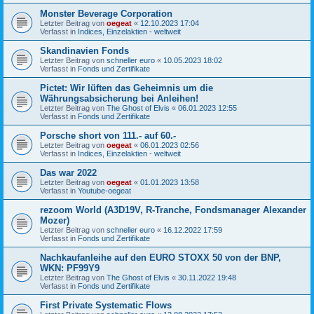
Monster Beverage Corporation
Letzter Beitrag von
oegeat
«
12.10.2023 17:04
Verfasst in
Indices, Einzelaktien - weltweit
Skandinavien Fonds
Letzter Beitrag von
schneller euro
«
10.05.2023 18:02
Verfasst in
Fonds und Zertifikate
Pictet: Wir lüften das Geheimnis um die
Währungsabsicherung bei Anleihen!
Letzter Beitrag von
The Ghost of Elvis
«
06.01.2023 12:55
Verfasst in
Fonds und Zertifikate
Porsche short von 111.- auf 60.-
Letzter Beitrag von
oegeat
«
06.01.2023 02:56
Verfasst in
Indices, Einzelaktien - weltweit
Das war 2022
Letzter Beitrag von
oegeat
«
01.01.2023 13:58
Verfasst in
Youtube-oegeat
rezoom World (A3D19V, R-Tranche, Fondsmanager Alexander
Mozer)
Letzter Beitrag von
schneller euro
«
16.12.2022 17:59
Verfasst in
Fonds und Zertifikate
Nachkaufanleihe auf den EURO STOXX 50 von der BNP,
WKN: PF99Y9
Letzter Beitrag von
The Ghost of Elvis
«
30.11.2022 19:48
Verfasst in
Fonds und Zertifikate
First Private Systematic Flows