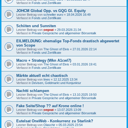
Verfasst in
Fonds und Zertifikate
JOHCM Global Opp. vs GQG Gl. Equity
Letzter Beitrag von
schneller euro
«
18.04.2026 16:49
Verfasst in
Fonds und Zertifikate
Schiiten und Sunniten
Letzter Beitrag von
oegeat
«
29.03.2026 21:34
Verfasst in
Private Gespräche und allgemeiner Börsentalk
EILMELDUNG: ehemalige Top-Fonds drastisch abgewertet
von Scope
Letzter Beitrag von
The Ghost of Elvis
«
27.01.2026 22:14
Verfasst in
Fonds und Zertifikate
Macro + Strategy (Wkn A1cwl7)
Letzter Beitrag von
The Ghost of Elvis
«
03.01.2026 19:41
Verfasst in
Fonds und Zertifikate
Märkte aktuell echt chaotisch
Letzter Beitrag von
Iines
«
12.12.2025 13:34
Verfasst in
Devisen, Geldmarkt und Konjunktur
Nachtti schlampen
Letzter Beitrag von
The Ghost of Elvis
«
13.10.2025 19:50
Verfasst in
Private Gespräche und allgemeiner Börsentalk
Fake Seite/Shop ?? auf Krone online !
Letzter Beitrag von
oegeat
«
13.07.2025 13:09
Verfasst in
Private Gespräche und allgemeiner Börsentalk
Eutelsat OneWeb - Konkurrenz zu Starlink?
Letzter Beitrag von
Olaschir
«
05.03.2025 23:54