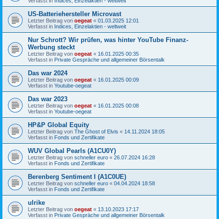
Verfasst in
Indices, Einzelaktien - weltweit
US-Batteriehersteller Microvast
Letzter Beitrag von
oegeat
«
01.03.2025 12:01
Verfasst in
Indices, Einzelaktien - weltweit
Nur Schrott? Wir prüfen, was hinter YouTube Finanz-
Werbung steckt
Letzter Beitrag von
oegeat
«
16.01.2025 00:35
Verfasst in
Private Gespräche und allgemeiner Börsentalk
Das war 2024
Letzter Beitrag von
oegeat
«
16.01.2025 00:09
Verfasst in
Youtube-oegeat
Das war 2023
Letzter Beitrag von
oegeat
«
16.01.2025 00:08
Verfasst in
Youtube-oegeat
HP&P Global Equity
Letzter Beitrag von
The Ghost of Elvis
«
14.11.2024 18:05
Verfasst in
Fonds und Zertifikate
WUV Global Pearls (A1CU0Y)
Letzter Beitrag von
schneller euro
«
26.07.2024 16:28
Verfasst in
Fonds und Zertifikate
Berenberg Sentiment I (A1C0UE)
Letzter Beitrag von
schneller euro
«
04.04.2024 18:58
Verfasst in
Fonds und Zertifikate
ulrike
Letzter Beitrag von
oegeat
«
13.10.2023 17:17
Verfasst in
Private Gespräche und allgemeiner Börsentalk