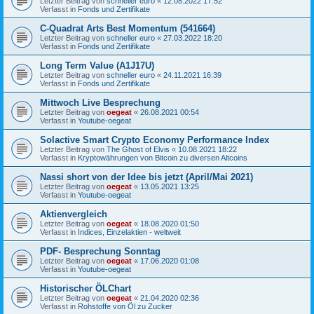
Letzter Beitrag von
schneller euro
«
12.08.2022 17:52
Verfasst in
Fonds und Zertifikate
C-Quadrat Arts Best Momentum (541664)
Letzter Beitrag von
schneller euro
«
27.03.2022 18:20
Verfasst in
Fonds und Zertifikate
Long Term Value (A1J17U)
Letzter Beitrag von
schneller euro
«
24.11.2021 16:39
Verfasst in
Fonds und Zertifikate
Mittwoch Live Besprechung
Letzter Beitrag von
oegeat
«
26.08.2021 00:54
Verfasst in
Youtube-oegeat
Solactive Smart Crypto Economy Performance Index
Letzter Beitrag von
The Ghost of Elvis
«
10.08.2021 18:22
Verfasst in
Kryptowährungen von Bitcoin zu diversen Altcoins
Nassi short von der Idee bis jetzt (April/Mai 2021)
Letzter Beitrag von
oegeat
«
13.05.2021 13:25
Verfasst in
Youtube-oegeat
Aktienvergleich
Letzter Beitrag von
oegeat
«
18.08.2020 01:50
Verfasst in
Indices, Einzelaktien - weltweit
PDF- Besprechung Sonntag
Letzter Beitrag von
oegeat
«
17.06.2020 01:08
Verfasst in
Youtube-oegeat
Historischer ÖLChart
Letzter Beitrag von
oegeat
«
21.04.2020 02:36
Verfasst in
Rohstoffe von Öl zu Zucker