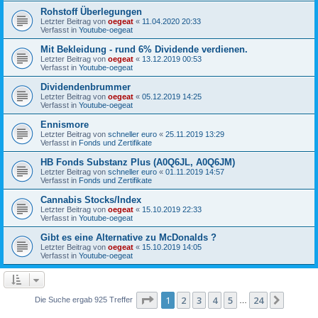
Rohstoff Überlegungen
Letzter Beitrag von
oegeat
«
11.04.2020 20:33
Verfasst in
Youtube-oegeat
Mit Bekleidung - rund 6% Dividende verdienen.
Letzter Beitrag von
oegeat
«
13.12.2019 00:53
Verfasst in
Youtube-oegeat
Dividendenbrummer
Letzter Beitrag von
oegeat
«
05.12.2019 14:25
Verfasst in
Youtube-oegeat
Ennismore
Letzter Beitrag von
schneller euro
«
25.11.2019 13:29
Verfasst in
Fonds und Zertifikate
HB Fonds Substanz Plus (A0Q6JL, A0Q6JM)
Letzter Beitrag von
schneller euro
«
01.11.2019 14:57
Verfasst in
Fonds und Zertifikate
Cannabis Stocks/Index
Letzter Beitrag von
oegeat
«
15.10.2019 22:33
Verfasst in
Youtube-oegeat
Gibt es eine Alternative zu McDonalds ?
Letzter Beitrag von
oegeat
«
15.10.2019 14:05
Verfasst in
Youtube-oegeat
Seite
1
von
24
1
2
3
4
5
24
Nächst
Die Suche ergab 925 Treffer
…