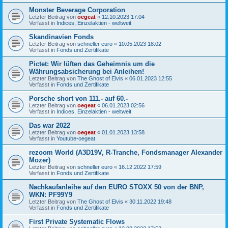
Monster Beverage Corporation
Letzter Beitrag von
oegeat
«
12.10.2023 17:04
Verfasst in
Indices, Einzelaktien - weltweit
Skandinavien Fonds
Letzter Beitrag von
schneller euro
«
10.05.2023 18:02
Verfasst in
Fonds und Zertifikate
Pictet: Wir lüften das Geheimnis um die
Währungsabsicherung bei Anleihen!
Letzter Beitrag von
The Ghost of Elvis
«
06.01.2023 12:55
Verfasst in
Fonds und Zertifikate
Porsche short von 111.- auf 60.-
Letzter Beitrag von
oegeat
«
06.01.2023 02:56
Verfasst in
Indices, Einzelaktien - weltweit
Das war 2022
Letzter Beitrag von
oegeat
«
01.01.2023 13:58
Verfasst in
Youtube-oegeat
rezoom World (A3D19V, R-Tranche, Fondsmanager Alexander
Mozer)
Letzter Beitrag von
schneller euro
«
16.12.2022 17:59
Verfasst in
Fonds und Zertifikate
Nachkaufanleihe auf den EURO STOXX 50 von der BNP,
WKN: PF99Y9
Letzter Beitrag von
The Ghost of Elvis
«
30.11.2022 19:48
Verfasst in
Fonds und Zertifikate
First Private Systematic Flows