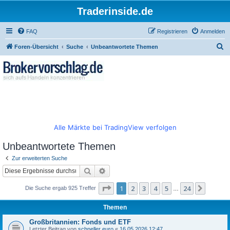
Traderinside.de
FAQ
Registrieren
Anmelden
S
Foren-Übersicht
Suche
Unbeantwortete Themen
u
c
h
e
Alle Märkte bei TradingView verfolgen
Unbeantwortete Themen
Zur erweiterten Suche
Suche
Erweiterte Suche
Seite
1
von
24
1
2
3
4
5
24
Nächst
Die Suche ergab 925 Treffer
…
Themen
Großbritannien: Fonds und ETF
Letzter Beitrag von
schneller euro
«
16.05.2026 12:47