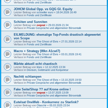
Verfasst in
Fonds und Zertifikate
JOHCM Global Opp. vs GQG Gl. Equity
Letzter Beitrag von
schneller euro
«
18.04.2026 16:49
Verfasst in
Fonds und Zertifikate
Schiiten und Sunniten
Letzter Beitrag von
oegeat
«
29.03.2026 21:34
Verfasst in
Private Gespräche und allgemeiner Börsentalk
EILMELDUNG: ehemalige Top-Fonds drastisch abgewertet
von Scope
Letzter Beitrag von
The Ghost of Elvis
«
27.01.2026 22:14
Verfasst in
Fonds und Zertifikate
Macro + Strategy (Wkn A1cwl7)
Letzter Beitrag von
The Ghost of Elvis
«
03.01.2026 19:41
Verfasst in
Fonds und Zertifikate
Märkte aktuell echt chaotisch
Letzter Beitrag von
Iines
«
12.12.2025 13:34
Verfasst in
Devisen, Geldmarkt und Konjunktur
Nachtti schlampen
Letzter Beitrag von
The Ghost of Elvis
«
13.10.2025 19:50
Verfasst in
Private Gespräche und allgemeiner Börsentalk
Fake Seite/Shop ?? auf Krone online !
Letzter Beitrag von
oegeat
«
13.07.2025 13:09
Verfasst in
Private Gespräche und allgemeiner Börsentalk
Eutelsat OneWeb - Konkurrenz zu Starlink?
Letzter Beitrag von
Olaschir
«
05.03.2025 23:54