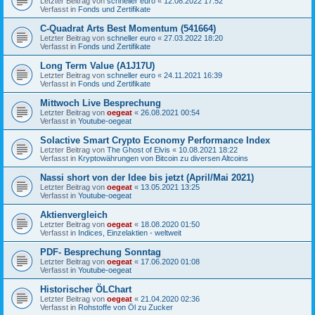
Letzter Beitrag von
schneller euro
«
12.08.2022 17:52
Verfasst in
Fonds und Zertifikate
C-Quadrat Arts Best Momentum (541664)
Letzter Beitrag von
schneller euro
«
27.03.2022 18:20
Verfasst in
Fonds und Zertifikate
Long Term Value (A1J17U)
Letzter Beitrag von
schneller euro
«
24.11.2021 16:39
Verfasst in
Fonds und Zertifikate
Mittwoch Live Besprechung
Letzter Beitrag von
oegeat
«
26.08.2021 00:54
Verfasst in
Youtube-oegeat
Solactive Smart Crypto Economy Performance Index
Letzter Beitrag von
The Ghost of Elvis
«
10.08.2021 18:22
Verfasst in
Kryptowährungen von Bitcoin zu diversen Altcoins
Nassi short von der Idee bis jetzt (April/Mai 2021)
Letzter Beitrag von
oegeat
«
13.05.2021 13:25
Verfasst in
Youtube-oegeat
Aktienvergleich
Letzter Beitrag von
oegeat
«
18.08.2020 01:50
Verfasst in
Indices, Einzelaktien - weltweit
PDF- Besprechung Sonntag
Letzter Beitrag von
oegeat
«
17.06.2020 01:08
Verfasst in
Youtube-oegeat
Historischer ÖLChart
Letzter Beitrag von
oegeat
«
21.04.2020 02:36
Verfasst in
Rohstoffe von Öl zu Zucker