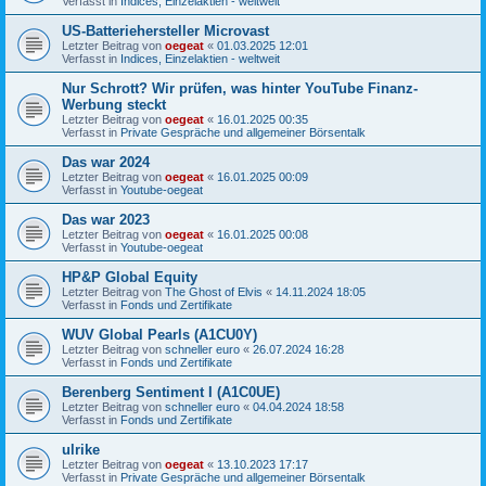
Verfasst in
Indices, Einzelaktien - weltweit
US-Batteriehersteller Microvast
Letzter Beitrag von
oegeat
«
01.03.2025 12:01
Verfasst in
Indices, Einzelaktien - weltweit
Nur Schrott? Wir prüfen, was hinter YouTube Finanz-
Werbung steckt
Letzter Beitrag von
oegeat
«
16.01.2025 00:35
Verfasst in
Private Gespräche und allgemeiner Börsentalk
Das war 2024
Letzter Beitrag von
oegeat
«
16.01.2025 00:09
Verfasst in
Youtube-oegeat
Das war 2023
Letzter Beitrag von
oegeat
«
16.01.2025 00:08
Verfasst in
Youtube-oegeat
HP&P Global Equity
Letzter Beitrag von
The Ghost of Elvis
«
14.11.2024 18:05
Verfasst in
Fonds und Zertifikate
WUV Global Pearls (A1CU0Y)
Letzter Beitrag von
schneller euro
«
26.07.2024 16:28
Verfasst in
Fonds und Zertifikate
Berenberg Sentiment I (A1C0UE)
Letzter Beitrag von
schneller euro
«
04.04.2024 18:58
Verfasst in
Fonds und Zertifikate
ulrike
Letzter Beitrag von
oegeat
«
13.10.2023 17:17
Verfasst in
Private Gespräche und allgemeiner Börsentalk