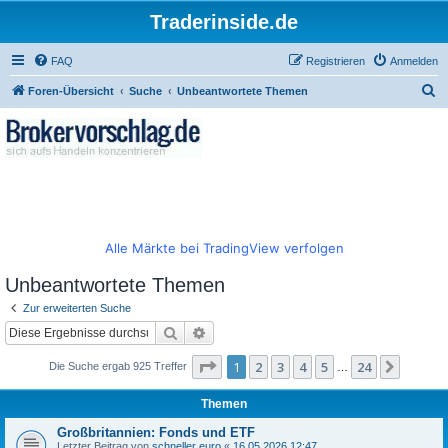
Traderinside.de
FAQ
Registrieren
Anmelden
S
Foren-Übersicht
Suche
Unbeantwortete Themen
u
c
h
e
Alle Märkte bei TradingView verfolgen
Unbeantwortete Themen
Zur erweiterten Suche
Suche
Erweiterte Suche
Seite
1
von
24
1
2
3
4
5
24
Nächst
Die Suche ergab 925 Treffer
…
Themen
Großbritannien: Fonds und ETF
Letzter Beitrag von
schneller euro
«
16.05.2026 12:47