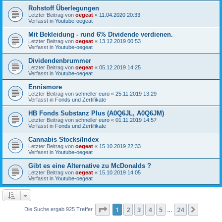
Rohstoff Überlegungen
Letzter Beitrag von
oegeat
«
11.04.2020 20:33
Verfasst in
Youtube-oegeat
Mit Bekleidung - rund 6% Dividende verdienen.
Letzter Beitrag von
oegeat
«
13.12.2019 00:53
Verfasst in
Youtube-oegeat
Dividendenbrummer
Letzter Beitrag von
oegeat
«
05.12.2019 14:25
Verfasst in
Youtube-oegeat
Ennismore
Letzter Beitrag von
schneller euro
«
25.11.2019 13:29
Verfasst in
Fonds und Zertifikate
HB Fonds Substanz Plus (A0Q6JL, A0Q6JM)
Letzter Beitrag von
schneller euro
«
01.11.2019 14:57
Verfasst in
Fonds und Zertifikate
Cannabis Stocks/Index
Letzter Beitrag von
oegeat
«
15.10.2019 22:33
Verfasst in
Youtube-oegeat
Gibt es eine Alternative zu McDonalds ?
Letzter Beitrag von
oegeat
«
15.10.2019 14:05
Verfasst in
Youtube-oegeat
Seite
1
von
24
1
2
3
4
5
24
Nächst
Die Suche ergab 925 Treffer
…