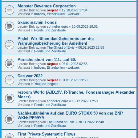
Monster Beverage Corporation
Letzter Beitrag von
oegeat
«
12.10.2023 17:04
Verfasst in
Indices, Einzelaktien - weltweit
Skandinavien Fonds
Letzter Beitrag von
schneller euro
«
10.05.2023 18:02
Verfasst in
Fonds und Zertifikate
Pictet: Wir lüften das Geheimnis um die
Währungsabsicherung bei Anleihen!
Letzter Beitrag von
The Ghost of Elvis
«
06.01.2023 12:55
Verfasst in
Fonds und Zertifikate
Porsche short von 111.- auf 60.-
Letzter Beitrag von
oegeat
«
06.01.2023 02:56
Verfasst in
Indices, Einzelaktien - weltweit
Das war 2022
Letzter Beitrag von
oegeat
«
01.01.2023 13:58
Verfasst in
Youtube-oegeat
rezoom World (A3D19V, R-Tranche, Fondsmanager Alexander
Mozer)
Letzter Beitrag von
schneller euro
«
16.12.2022 17:59
Verfasst in
Fonds und Zertifikate
Nachkaufanleihe auf den EURO STOXX 50 von der BNP,
WKN: PF99Y9
Letzter Beitrag von
The Ghost of Elvis
«
30.11.2022 19:48
Verfasst in
Fonds und Zertifikate
First Private Systematic Flows