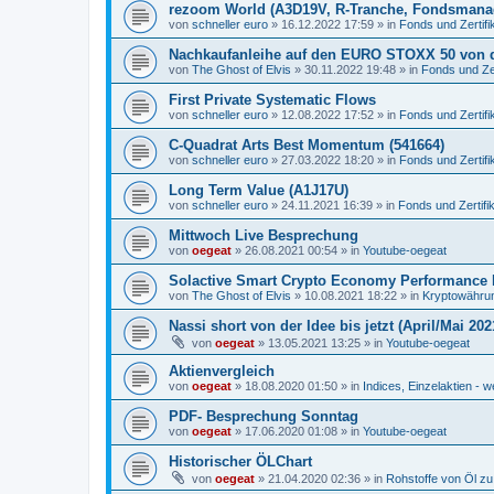
rezoom World (A3D19V, R-Tranche, Fondsmana
von
schneller euro
»
16.12.2022 17:59
» in
Fonds und Zertifi
Nachkaufanleihe auf den EURO STOXX 50 von 
von
The Ghost of Elvis
»
30.11.2022 19:48
» in
Fonds und Zer
First Private Systematic Flows
von
schneller euro
»
12.08.2022 17:52
» in
Fonds und Zertifi
C-Quadrat Arts Best Momentum (541664)
von
schneller euro
»
27.03.2022 18:20
» in
Fonds und Zertifi
Long Term Value (A1J17U)
von
schneller euro
»
24.11.2021 16:39
» in
Fonds und Zertifi
Mittwoch Live Besprechung
von
oegeat
»
26.08.2021 00:54
» in
Youtube-oegeat
Solactive Smart Crypto Economy Performance 
von
The Ghost of Elvis
»
10.08.2021 18:22
» in
Kryptowährun
Nassi short von der Idee bis jetzt (April/Mai 202
von
oegeat
»
13.05.2021 13:25
» in
Youtube-oegeat
Aktienvergleich
von
oegeat
»
18.08.2020 01:50
» in
Indices, Einzelaktien - w
PDF- Besprechung Sonntag
von
oegeat
»
17.06.2020 01:08
» in
Youtube-oegeat
Historischer ÖLChart
von
oegeat
»
21.04.2020 02:36
» in
Rohstoffe von Öl z