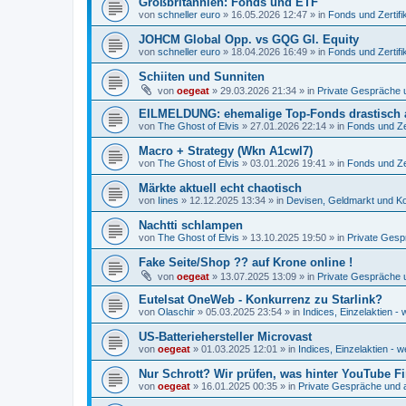
Großbritannien: Fonds und ETF
von
schneller euro
»
16.05.2026 12:47
» in
Fonds und Zertifi
JOHCM Global Opp. vs GQG Gl. Equity
von
schneller euro
»
18.04.2026 16:49
» in
Fonds und Zertifi
Schiiten und Sunniten
von
oegeat
»
29.03.2026 21:34
» in
Private Gespräche u
EILMELDUNG: ehemalige Top-Fonds drastisch 
von
The Ghost of Elvis
»
27.01.2026 22:14
» in
Fonds und Zer
Macro + Strategy (Wkn A1cwl7)
von
The Ghost of Elvis
»
03.01.2026 19:41
» in
Fonds und Zer
Märkte aktuell echt chaotisch
von
Iines
»
12.12.2025 13:34
» in
Devisen, Geldmarkt und Ko
Nachtti schlampen
von
The Ghost of Elvis
»
13.10.2025 19:50
» in
Private Gesp
Fake Seite/Shop ?? auf Krone online !
von
oegeat
»
13.07.2025 13:09
» in
Private Gespräche u
Eutelsat OneWeb - Konkurrenz zu Starlink?
von
Olaschir
»
05.03.2025 23:54
» in
Indices, Einzelaktien - 
US-Batteriehersteller Microvast
von
oegeat
»
01.03.2025 12:01
» in
Indices, Einzelaktien - w
Nur Schrott? Wir prüfen, was hinter YouTube F
von
oegeat
»
16.01.2025 00:35
» in
Private Gespräche und a