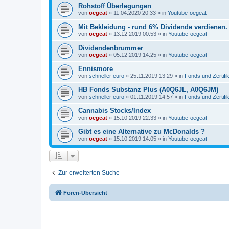
Rohstoff Überlegungen
von
oegeat
»
11.04.2020 20:33
» in
Youtube-oegeat
Mit Bekleidung - rund 6% Dividende verdienen.
von
oegeat
»
13.12.2019 00:53
» in
Youtube-oegeat
Dividendenbrummer
von
oegeat
»
05.12.2019 14:25
» in
Youtube-oegeat
Ennismore
von
schneller euro
»
25.11.2019 13:29
» in
Fonds und Zertifi
HB Fonds Substanz Plus (A0Q6JL, A0Q6JM)
von
schneller euro
»
01.11.2019 14:57
» in
Fonds und Zertifi
Cannabis Stocks/Index
von
oegeat
»
15.10.2019 22:33
» in
Youtube-oegeat
Gibt es eine Alternative zu McDonalds ?
von
oegeat
»
15.10.2019 14:05
» in
Youtube-oegeat
Zur erweiterten Suche
Foren-Übersicht