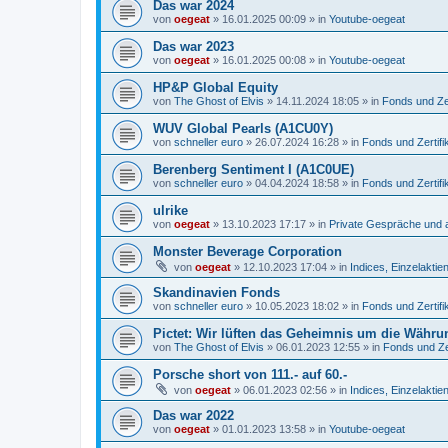
Das war 2024
von
oegeat
»
16.01.2025 00:09
» in
Youtube-oegeat
Das war 2023
von
oegeat
»
16.01.2025 00:08
» in
Youtube-oegeat
HP&P Global Equity
von
The Ghost of Elvis
»
14.11.2024 18:05
» in
Fonds und Zer
WUV Global Pearls (A1CU0Y)
von
schneller euro
»
26.07.2024 16:28
» in
Fonds und Zertifi
Berenberg Sentiment I (A1C0UE)
von
schneller euro
»
04.04.2024 18:58
» in
Fonds und Zertifi
ulrike
von
oegeat
»
13.10.2023 17:17
» in
Private Gespräche und a
Monster Beverage Corporation
von
oegeat
»
12.10.2023 17:04
» in
Indices, Einzelaktien
Skandinavien Fonds
von
schneller euro
»
10.05.2023 18:02
» in
Fonds und Zertifi
Pictet: Wir lüften das Geheimnis um die Währu
von
The Ghost of Elvis
»
06.01.2023 12:55
» in
Fonds und Zer
Porsche short von 111.- auf 60.-
von
oegeat
»
06.01.2023 02:56
» in
Indices, Einzelaktien
Das war 2022
von
oegeat
»
01.01.2023 13:58
» in
Youtube-oegeat