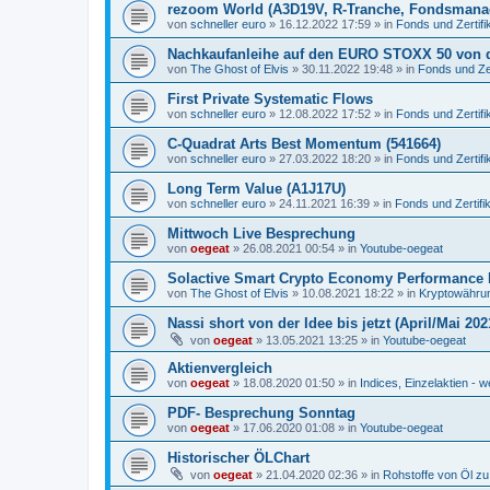
rezoom World (A3D19V, R-Tranche, Fondsmana
von
schneller euro
»
16.12.2022 17:59
» in
Fonds und Zertifi
Nachkaufanleihe auf den EURO STOXX 50 von 
von
The Ghost of Elvis
»
30.11.2022 19:48
» in
Fonds und Zer
First Private Systematic Flows
von
schneller euro
»
12.08.2022 17:52
» in
Fonds und Zertifi
C-Quadrat Arts Best Momentum (541664)
von
schneller euro
»
27.03.2022 18:20
» in
Fonds und Zertifi
Long Term Value (A1J17U)
von
schneller euro
»
24.11.2021 16:39
» in
Fonds und Zertifi
Mittwoch Live Besprechung
von
oegeat
»
26.08.2021 00:54
» in
Youtube-oegeat
Solactive Smart Crypto Economy Performance 
von
The Ghost of Elvis
»
10.08.2021 18:22
» in
Kryptowährun
Nassi short von der Idee bis jetzt (April/Mai 202
von
oegeat
»
13.05.2021 13:25
» in
Youtube-oegeat
Aktienvergleich
von
oegeat
»
18.08.2020 01:50
» in
Indices, Einzelaktien - w
PDF- Besprechung Sonntag
von
oegeat
»
17.06.2020 01:08
» in
Youtube-oegeat
Historischer ÖLChart
von
oegeat
»
21.04.2020 02:36
» in
Rohstoffe von Öl z