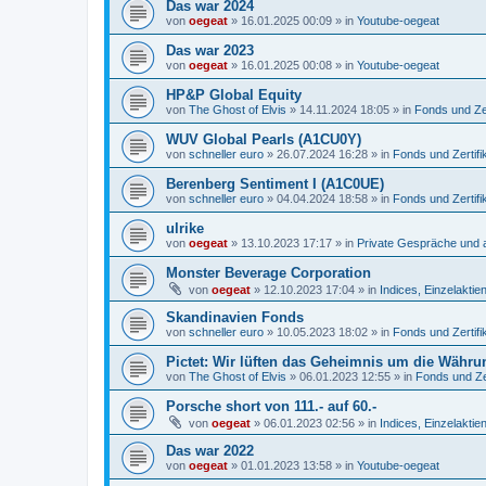
Das war 2024
von
oegeat
»
16.01.2025 00:09
» in
Youtube-oegeat
Das war 2023
von
oegeat
»
16.01.2025 00:08
» in
Youtube-oegeat
HP&P Global Equity
von
The Ghost of Elvis
»
14.11.2024 18:05
» in
Fonds und Zer
WUV Global Pearls (A1CU0Y)
von
schneller euro
»
26.07.2024 16:28
» in
Fonds und Zertifi
Berenberg Sentiment I (A1C0UE)
von
schneller euro
»
04.04.2024 18:58
» in
Fonds und Zertifi
ulrike
von
oegeat
»
13.10.2023 17:17
» in
Private Gespräche und a
Monster Beverage Corporation
von
oegeat
»
12.10.2023 17:04
» in
Indices, Einzelaktien
Skandinavien Fonds
von
schneller euro
»
10.05.2023 18:02
» in
Fonds und Zertifi
Pictet: Wir lüften das Geheimnis um die Währu
von
The Ghost of Elvis
»
06.01.2023 12:55
» in
Fonds und Zer
Porsche short von 111.- auf 60.-
von
oegeat
»
06.01.2023 02:56
» in
Indices, Einzelaktien
Das war 2022
von
oegeat
»
01.01.2023 13:58
» in
Youtube-oegeat