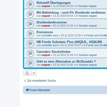
Rohstoff Überlegungen
von
oegeat
»
11.04.2020 20:33
» in
Youtube-oegeat
Mit Bekleidung - rund 6% Dividende verdienen.
von
oegeat
»
13.12.2019 00:53
» in
Youtube-oegeat
Dividendenbrummer
von
oegeat
»
05.12.2019 14:25
» in
Youtube-oegeat
Ennismore
von
schneller euro
»
25.11.2019 13:29
» in
Fonds und Zertifi
HB Fonds Substanz Plus (A0Q6JL, A0Q6JM)
von
schneller euro
»
01.11.2019 14:57
» in
Fonds und Zertifi
Cannabis Stocks/Index
von
oegeat
»
15.10.2019 22:33
» in
Youtube-oegeat
Gibt es eine Alternative zu McDonalds ?
von
oegeat
»
15.10.2019 14:05
» in
Youtube-oegeat
Zur erweiterten Suche
Foren-Übersicht