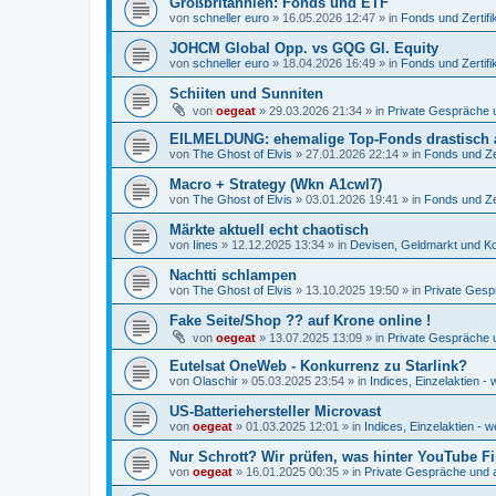
Großbritannien: Fonds und ETF
von
schneller euro
»
16.05.2026 12:47
» in
Fonds und Zertifi
JOHCM Global Opp. vs GQG Gl. Equity
von
schneller euro
»
18.04.2026 16:49
» in
Fonds und Zertifi
Schiiten und Sunniten
von
oegeat
»
29.03.2026 21:34
» in
Private Gespräche u
EILMELDUNG: ehemalige Top-Fonds drastisch 
von
The Ghost of Elvis
»
27.01.2026 22:14
» in
Fonds und Zer
Macro + Strategy (Wkn A1cwl7)
von
The Ghost of Elvis
»
03.01.2026 19:41
» in
Fonds und Zer
Märkte aktuell echt chaotisch
von
Iines
»
12.12.2025 13:34
» in
Devisen, Geldmarkt und Ko
Nachtti schlampen
von
The Ghost of Elvis
»
13.10.2025 19:50
» in
Private Gesp
Fake Seite/Shop ?? auf Krone online !
von
oegeat
»
13.07.2025 13:09
» in
Private Gespräche u
Eutelsat OneWeb - Konkurrenz zu Starlink?
von
Olaschir
»
05.03.2025 23:54
» in
Indices, Einzelaktien - 
US-Batteriehersteller Microvast
von
oegeat
»
01.03.2025 12:01
» in
Indices, Einzelaktien - w
Nur Schrott? Wir prüfen, was hinter YouTube F
von
oegeat
»
16.01.2025 00:35
» in
Private Gespräche und a