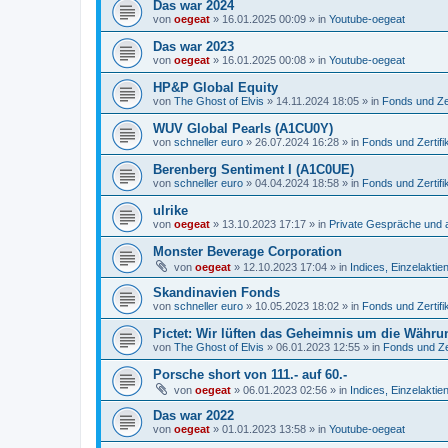
Das war 2024
von
oegeat
»
16.01.2025 00:09
» in
Youtube-oegeat
Das war 2023
von
oegeat
»
16.01.2025 00:08
» in
Youtube-oegeat
HP&P Global Equity
von
The Ghost of Elvis
»
14.11.2024 18:05
» in
Fonds und Zer
WUV Global Pearls (A1CU0Y)
von
schneller euro
»
26.07.2024 16:28
» in
Fonds und Zertifi
Berenberg Sentiment I (A1C0UE)
von
schneller euro
»
04.04.2024 18:58
» in
Fonds und Zertifi
ulrike
von
oegeat
»
13.10.2023 17:17
» in
Private Gespräche und a
Monster Beverage Corporation
von
oegeat
»
12.10.2023 17:04
» in
Indices, Einzelaktien
Skandinavien Fonds
von
schneller euro
»
10.05.2023 18:02
» in
Fonds und Zertifi
Pictet: Wir lüften das Geheimnis um die Währu
von
The Ghost of Elvis
»
06.01.2023 12:55
» in
Fonds und Zer
Porsche short von 111.- auf 60.-
von
oegeat
»
06.01.2023 02:56
» in
Indices, Einzelaktien
Das war 2022
von
oegeat
»
01.01.2023 13:58
» in
Youtube-oegeat