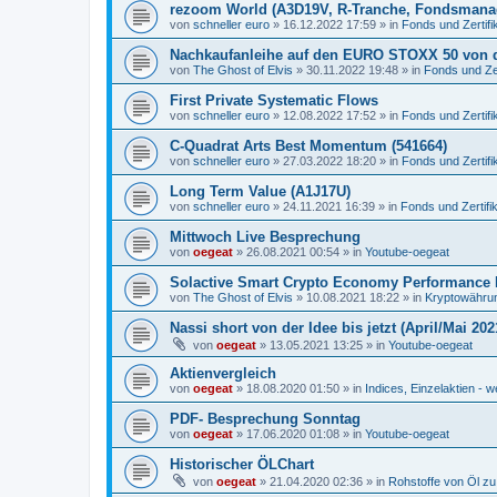
rezoom World (A3D19V, R-Tranche, Fondsmana
von
schneller euro
»
16.12.2022 17:59
» in
Fonds und Zertifi
Nachkaufanleihe auf den EURO STOXX 50 von 
von
The Ghost of Elvis
»
30.11.2022 19:48
» in
Fonds und Zer
First Private Systematic Flows
von
schneller euro
»
12.08.2022 17:52
» in
Fonds und Zertifi
C-Quadrat Arts Best Momentum (541664)
von
schneller euro
»
27.03.2022 18:20
» in
Fonds und Zertifi
Long Term Value (A1J17U)
von
schneller euro
»
24.11.2021 16:39
» in
Fonds und Zertifi
Mittwoch Live Besprechung
von
oegeat
»
26.08.2021 00:54
» in
Youtube-oegeat
Solactive Smart Crypto Economy Performance 
von
The Ghost of Elvis
»
10.08.2021 18:22
» in
Kryptowährun
Nassi short von der Idee bis jetzt (April/Mai 202
von
oegeat
»
13.05.2021 13:25
» in
Youtube-oegeat
Aktienvergleich
von
oegeat
»
18.08.2020 01:50
» in
Indices, Einzelaktien - w
PDF- Besprechung Sonntag
von
oegeat
»
17.06.2020 01:08
» in
Youtube-oegeat
Historischer ÖLChart
von
oegeat
»
21.04.2020 02:36
» in
Rohstoffe von Öl z