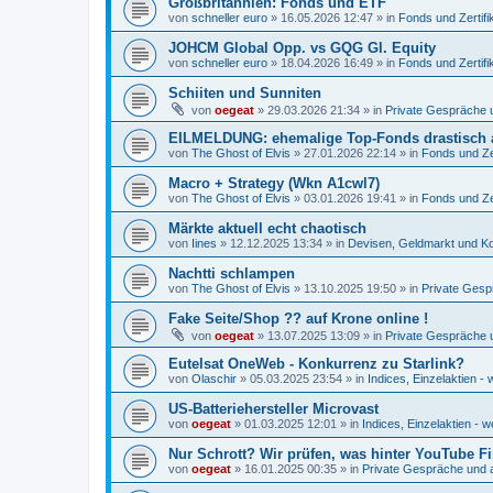
Großbritannien: Fonds und ETF
von
schneller euro
»
16.05.2026 12:47
» in
Fonds und Zertifi
JOHCM Global Opp. vs GQG Gl. Equity
von
schneller euro
»
18.04.2026 16:49
» in
Fonds und Zertifi
Schiiten und Sunniten
von
oegeat
»
29.03.2026 21:34
» in
Private Gespräche u
EILMELDUNG: ehemalige Top-Fonds drastisch 
von
The Ghost of Elvis
»
27.01.2026 22:14
» in
Fonds und Zer
Macro + Strategy (Wkn A1cwl7)
von
The Ghost of Elvis
»
03.01.2026 19:41
» in
Fonds und Zer
Märkte aktuell echt chaotisch
von
Iines
»
12.12.2025 13:34
» in
Devisen, Geldmarkt und Ko
Nachtti schlampen
von
The Ghost of Elvis
»
13.10.2025 19:50
» in
Private Gesp
Fake Seite/Shop ?? auf Krone online !
von
oegeat
»
13.07.2025 13:09
» in
Private Gespräche u
Eutelsat OneWeb - Konkurrenz zu Starlink?
von
Olaschir
»
05.03.2025 23:54
» in
Indices, Einzelaktien - 
US-Batteriehersteller Microvast
von
oegeat
»
01.03.2025 12:01
» in
Indices, Einzelaktien - w
Nur Schrott? Wir prüfen, was hinter YouTube F
von
oegeat
»
16.01.2025 00:35
» in
Private Gespräche und a