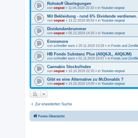
Rohstoff Überlegungen
von
oegeat
»
11.04.2020 20:33
» in
Youtube-oegeat
Mit Bekleidung - rund 6% Dividende verdienen.
von
oegeat
»
13.12.2019 00:53
» in
Youtube-oegeat
Dividendenbrummer
von
oegeat
»
05.12.2019 14:25
» in
Youtube-oegeat
Ennismore
von
schneller euro
»
25.11.2019 13:29
» in
Fonds und Zertifi
HB Fonds Substanz Plus (A0Q6JL, A0Q6JM)
von
schneller euro
»
01.11.2019 14:57
» in
Fonds und Zertifi
Cannabis Stocks/Index
von
oegeat
»
15.10.2019 22:33
» in
Youtube-oegeat
Gibt es eine Alternative zu McDonalds ?
von
oegeat
»
15.10.2019 14:05
» in
Youtube-oegeat
Zur erweiterten Suche
Foren-Übersicht