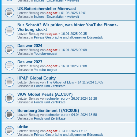
Verfasst in
Indices, Einzelaktien - weltweit
US-Batteriehersteller Microvast
Letzter Beitrag von
oegeat
«
01.03.2025 12:01
Verfasst in
Indices, Einzelaktien - weltweit
Nur Schrott? Wir prüfen, was hinter YouTube Finanz-
Werbung steckt
Letzter Beitrag von
oegeat
«
16.01.2025 00:35
Verfasst in
Private Gespräche und allgemeiner Börsentalk
Das war 2024
Letzter Beitrag von
oegeat
«
16.01.2025 00:09
Verfasst in
Youtube-oegeat
Das war 2023
Letzter Beitrag von
oegeat
«
16.01.2025 00:08
Verfasst in
Youtube-oegeat
HP&P Global Equity
Letzter Beitrag von
The Ghost of Elvis
«
14.11.2024 18:05
Verfasst in
Fonds und Zertifikate
WUV Global Pearls (A1CU0Y)
Letzter Beitrag von
schneller euro
«
26.07.2024 16:28
Verfasst in
Fonds und Zertifikate
Berenberg Sentiment I (A1C0UE)
Letzter Beitrag von
schneller euro
«
04.04.2024 18:58
Verfasst in
Fonds und Zertifikate
ulrike
Letzter Beitrag von
oegeat
«
13.10.2023 17:17
Verfasst in
Private Gespräche und allgemeiner Börsentalk