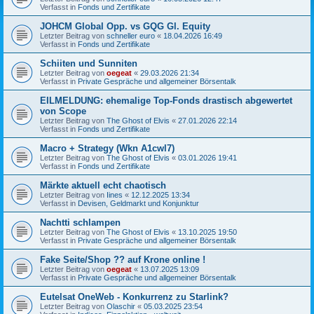
Verfasst in
Fonds und Zertifikate
JOHCM Global Opp. vs GQG Gl. Equity
Letzter Beitrag von
schneller euro
«
18.04.2026 16:49
Verfasst in
Fonds und Zertifikate
Schiiten und Sunniten
Letzter Beitrag von
oegeat
«
29.03.2026 21:34
Verfasst in
Private Gespräche und allgemeiner Börsentalk
EILMELDUNG: ehemalige Top-Fonds drastisch abgewertet
von Scope
Letzter Beitrag von
The Ghost of Elvis
«
27.01.2026 22:14
Verfasst in
Fonds und Zertifikate
Macro + Strategy (Wkn A1cwl7)
Letzter Beitrag von
The Ghost of Elvis
«
03.01.2026 19:41
Verfasst in
Fonds und Zertifikate
Märkte aktuell echt chaotisch
Letzter Beitrag von
Iines
«
12.12.2025 13:34
Verfasst in
Devisen, Geldmarkt und Konjunktur
Nachtti schlampen
Letzter Beitrag von
The Ghost of Elvis
«
13.10.2025 19:50
Verfasst in
Private Gespräche und allgemeiner Börsentalk
Fake Seite/Shop ?? auf Krone online !
Letzter Beitrag von
oegeat
«
13.07.2025 13:09
Verfasst in
Private Gespräche und allgemeiner Börsentalk
Eutelsat OneWeb - Konkurrenz zu Starlink?
Letzter Beitrag von
Olaschir
«
05.03.2025 23:54