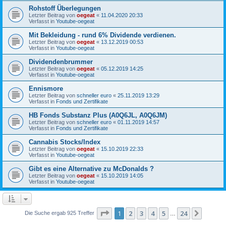
Rohstoff Überlegungen
Letzter Beitrag von
oegeat
«
11.04.2020 20:33
Verfasst in
Youtube-oegeat
Mit Bekleidung - rund 6% Dividende verdienen.
Letzter Beitrag von
oegeat
«
13.12.2019 00:53
Verfasst in
Youtube-oegeat
Dividendenbrummer
Letzter Beitrag von
oegeat
«
05.12.2019 14:25
Verfasst in
Youtube-oegeat
Ennismore
Letzter Beitrag von
schneller euro
«
25.11.2019 13:29
Verfasst in
Fonds und Zertifikate
HB Fonds Substanz Plus (A0Q6JL, A0Q6JM)
Letzter Beitrag von
schneller euro
«
01.11.2019 14:57
Verfasst in
Fonds und Zertifikate
Cannabis Stocks/Index
Letzter Beitrag von
oegeat
«
15.10.2019 22:33
Verfasst in
Youtube-oegeat
Gibt es eine Alternative zu McDonalds ?
Letzter Beitrag von
oegeat
«
15.10.2019 14:05
Verfasst in
Youtube-oegeat
Seite
1
von
24
1
2
3
4
5
24
Nächst
Die Suche ergab 925 Treffer
…