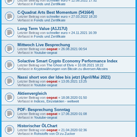
Letzter Beitrag von
schneller euro
«
12.08.2022 17:52
Verfasst in
Fonds und Zertifikate
C-Quadrat Arts Best Momentum (541664)
Letzter Beitrag von
schneller euro
«
27.03.2022 18:20
Verfasst in
Fonds und Zertifikate
Long Term Value (A1J17U)
Letzter Beitrag von
schneller euro
«
24.11.2021 16:39
Verfasst in
Fonds und Zertifikate
Mittwoch Live Besprechung
Letzter Beitrag von
oegeat
«
26.08.2021 00:54
Verfasst in
Youtube-oegeat
Solactive Smart Crypto Economy Performance Index
Letzter Beitrag von
The Ghost of Elvis
«
10.08.2021 18:22
Verfasst in
Kryptowährungen von Bitcoin zu diversen Altcoins
Nassi short von der Idee bis jetzt (April/Mai 2021)
Letzter Beitrag von
oegeat
«
13.05.2021 13:25
Verfasst in
Youtube-oegeat
Aktienvergleich
Letzter Beitrag von
oegeat
«
18.08.2020 01:50
Verfasst in
Indices, Einzelaktien - weltweit
PDF- Besprechung Sonntag
Letzter Beitrag von
oegeat
«
17.06.2020 01:08
Verfasst in
Youtube-oegeat
Historischer ÖLChart
Letzter Beitrag von
oegeat
«
21.04.2020 02:36
Verfasst in
Rohstoffe von Öl zu Zucker