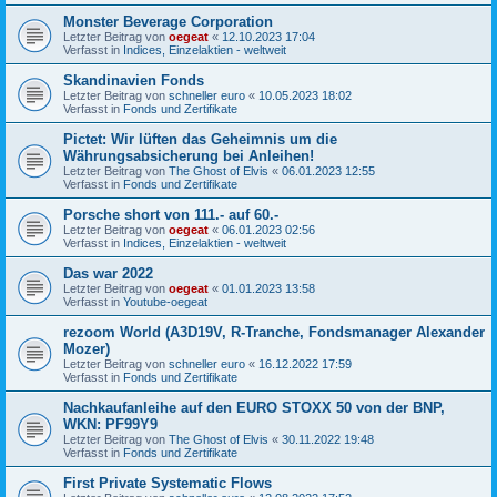
Monster Beverage Corporation
Letzter Beitrag von
oegeat
«
12.10.2023 17:04
Verfasst in
Indices, Einzelaktien - weltweit
Skandinavien Fonds
Letzter Beitrag von
schneller euro
«
10.05.2023 18:02
Verfasst in
Fonds und Zertifikate
Pictet: Wir lüften das Geheimnis um die
Währungsabsicherung bei Anleihen!
Letzter Beitrag von
The Ghost of Elvis
«
06.01.2023 12:55
Verfasst in
Fonds und Zertifikate
Porsche short von 111.- auf 60.-
Letzter Beitrag von
oegeat
«
06.01.2023 02:56
Verfasst in
Indices, Einzelaktien - weltweit
Das war 2022
Letzter Beitrag von
oegeat
«
01.01.2023 13:58
Verfasst in
Youtube-oegeat
rezoom World (A3D19V, R-Tranche, Fondsmanager Alexander
Mozer)
Letzter Beitrag von
schneller euro
«
16.12.2022 17:59
Verfasst in
Fonds und Zertifikate
Nachkaufanleihe auf den EURO STOXX 50 von der BNP,
WKN: PF99Y9
Letzter Beitrag von
The Ghost of Elvis
«
30.11.2022 19:48
Verfasst in
Fonds und Zertifikate
First Private Systematic Flows