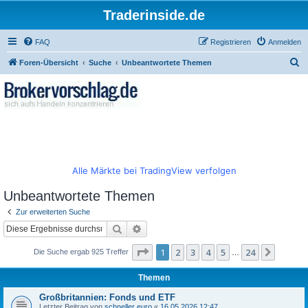
Traderinside.de
FAQ
Registrieren
Anmelden
S
Foren-Übersicht
Suche
Unbeantwortete Themen
u
c
h
e
Alle Märkte bei TradingView verfolgen
Unbeantwortete Themen
Zur erweiterten Suche
Suche
Erweiterte Suche
Seite
1
von
24
1
2
3
4
5
24
Nächst
Die Suche ergab 925 Treffer
…
Themen
Großbritannien: Fonds und ETF
Letzter Beitrag von
schneller euro
«
16.05.2026 12:47