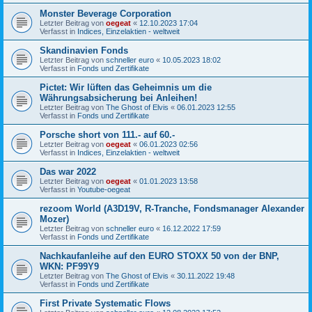
Monster Beverage Corporation
Letzter Beitrag von
oegeat
«
12.10.2023 17:04
Verfasst in
Indices, Einzelaktien - weltweit
Skandinavien Fonds
Letzter Beitrag von
schneller euro
«
10.05.2023 18:02
Verfasst in
Fonds und Zertifikate
Pictet: Wir lüften das Geheimnis um die
Währungsabsicherung bei Anleihen!
Letzter Beitrag von
The Ghost of Elvis
«
06.01.2023 12:55
Verfasst in
Fonds und Zertifikate
Porsche short von 111.- auf 60.-
Letzter Beitrag von
oegeat
«
06.01.2023 02:56
Verfasst in
Indices, Einzelaktien - weltweit
Das war 2022
Letzter Beitrag von
oegeat
«
01.01.2023 13:58
Verfasst in
Youtube-oegeat
rezoom World (A3D19V, R-Tranche, Fondsmanager Alexander
Mozer)
Letzter Beitrag von
schneller euro
«
16.12.2022 17:59
Verfasst in
Fonds und Zertifikate
Nachkaufanleihe auf den EURO STOXX 50 von der BNP,
WKN: PF99Y9
Letzter Beitrag von
The Ghost of Elvis
«
30.11.2022 19:48
Verfasst in
Fonds und Zertifikate
First Private Systematic Flows