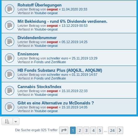
Rohstoff Überlegungen
Letzter Beitrag von
oegeat
«
11.04.2020 20:33
Verfasst in
Youtube-oegeat
Mit Bekleidung - rund 6% Dividende verdienen.
Letzter Beitrag von
oegeat
«
13.12.2019 00:53
Verfasst in
Youtube-oegeat
Dividendenbrummer
Letzter Beitrag von
oegeat
«
05.12.2019 14:25
Verfasst in
Youtube-oegeat
Ennismore
Letzter Beitrag von
schneller euro
«
25.11.2019 13:29
Verfasst in
Fonds und Zertifikate
HB Fonds Substanz Plus (A0Q6JL, A0Q6JM)
Letzter Beitrag von
schneller euro
«
01.11.2019 14:57
Verfasst in
Fonds und Zertifikate
Cannabis Stocks/Index
Letzter Beitrag von
oegeat
«
15.10.2019 22:33
Verfasst in
Youtube-oegeat
Gibt es eine Alternative zu McDonalds ?
Letzter Beitrag von
oegeat
«
15.10.2019 14:05
Verfasst in
Youtube-oegeat
Seite
1
von
24
1
2
3
4
5
24
Nächst
Die Suche ergab 925 Treffer
…