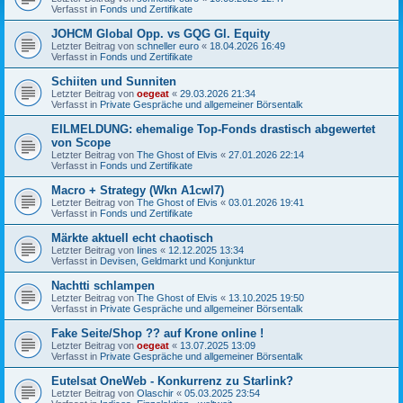
Verfasst in
Fonds und Zertifikate
JOHCM Global Opp. vs GQG Gl. Equity
Letzter Beitrag von
schneller euro
«
18.04.2026 16:49
Verfasst in
Fonds und Zertifikate
Schiiten und Sunniten
Letzter Beitrag von
oegeat
«
29.03.2026 21:34
Verfasst in
Private Gespräche und allgemeiner Börsentalk
EILMELDUNG: ehemalige Top-Fonds drastisch abgewertet
von Scope
Letzter Beitrag von
The Ghost of Elvis
«
27.01.2026 22:14
Verfasst in
Fonds und Zertifikate
Macro + Strategy (Wkn A1cwl7)
Letzter Beitrag von
The Ghost of Elvis
«
03.01.2026 19:41
Verfasst in
Fonds und Zertifikate
Märkte aktuell echt chaotisch
Letzter Beitrag von
Iines
«
12.12.2025 13:34
Verfasst in
Devisen, Geldmarkt und Konjunktur
Nachtti schlampen
Letzter Beitrag von
The Ghost of Elvis
«
13.10.2025 19:50
Verfasst in
Private Gespräche und allgemeiner Börsentalk
Fake Seite/Shop ?? auf Krone online !
Letzter Beitrag von
oegeat
«
13.07.2025 13:09
Verfasst in
Private Gespräche und allgemeiner Börsentalk
Eutelsat OneWeb - Konkurrenz zu Starlink?
Letzter Beitrag von
Olaschir
«
05.03.2025 23:54