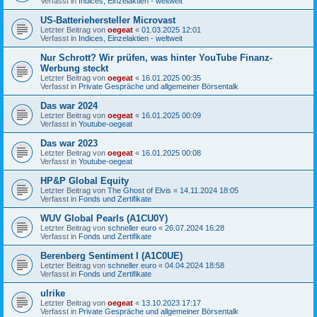
Verfasst in
Indices, Einzelaktien - weltweit
US-Batteriehersteller Microvast
Letzter Beitrag von
oegeat
«
01.03.2025 12:01
Verfasst in
Indices, Einzelaktien - weltweit
Nur Schrott? Wir prüfen, was hinter YouTube Finanz-
Werbung steckt
Letzter Beitrag von
oegeat
«
16.01.2025 00:35
Verfasst in
Private Gespräche und allgemeiner Börsentalk
Das war 2024
Letzter Beitrag von
oegeat
«
16.01.2025 00:09
Verfasst in
Youtube-oegeat
Das war 2023
Letzter Beitrag von
oegeat
«
16.01.2025 00:08
Verfasst in
Youtube-oegeat
HP&P Global Equity
Letzter Beitrag von
The Ghost of Elvis
«
14.11.2024 18:05
Verfasst in
Fonds und Zertifikate
WUV Global Pearls (A1CU0Y)
Letzter Beitrag von
schneller euro
«
26.07.2024 16:28
Verfasst in
Fonds und Zertifikate
Berenberg Sentiment I (A1C0UE)
Letzter Beitrag von
schneller euro
«
04.04.2024 18:58
Verfasst in
Fonds und Zertifikate
ulrike
Letzter Beitrag von
oegeat
«
13.10.2023 17:17
Verfasst in
Private Gespräche und allgemeiner Börsentalk