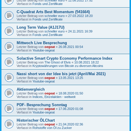
Letzter Beitrag von
schneller euro
«
12.08.2022 17:52
Verfasst in
Fonds und Zertifikate
C-Quadrat Arts Best Momentum (541664)
Letzter Beitrag von
schneller euro
«
27.03.2022 18:20
Verfasst in
Fonds und Zertifikate
Long Term Value (A1J17U)
Letzter Beitrag von
schneller euro
«
24.11.2021 16:39
Verfasst in
Fonds und Zertifikate
Mittwoch Live Besprechung
Letzter Beitrag von
oegeat
«
26.08.2021 00:54
Verfasst in
Youtube-oegeat
Solactive Smart Crypto Economy Performance Index
Letzter Beitrag von
The Ghost of Elvis
«
10.08.2021 18:22
Verfasst in
Kryptowährungen von Bitcoin zu diversen Altcoins
Nassi short von der Idee bis jetzt (April/Mai 2021)
Letzter Beitrag von
oegeat
«
13.05.2021 13:25
Verfasst in
Youtube-oegeat
Aktienvergleich
Letzter Beitrag von
oegeat
«
18.08.2020 01:50
Verfasst in
Indices, Einzelaktien - weltweit
PDF- Besprechung Sonntag
Letzter Beitrag von
oegeat
«
17.06.2020 01:08
Verfasst in
Youtube-oegeat
Historischer ÖLChart
Letzter Beitrag von
oegeat
«
21.04.2020 02:36
Verfasst in
Rohstoffe von Öl zu Zucker