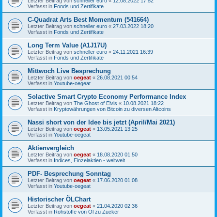
Letzter Beitrag von
schneller euro
«
12.08.2022 17:52
Verfasst in
Fonds und Zertifikate
C-Quadrat Arts Best Momentum (541664)
Letzter Beitrag von
schneller euro
«
27.03.2022 18:20
Verfasst in
Fonds und Zertifikate
Long Term Value (A1J17U)
Letzter Beitrag von
schneller euro
«
24.11.2021 16:39
Verfasst in
Fonds und Zertifikate
Mittwoch Live Besprechung
Letzter Beitrag von
oegeat
«
26.08.2021 00:54
Verfasst in
Youtube-oegeat
Solactive Smart Crypto Economy Performance Index
Letzter Beitrag von
The Ghost of Elvis
«
10.08.2021 18:22
Verfasst in
Kryptowährungen von Bitcoin zu diversen Altcoins
Nassi short von der Idee bis jetzt (April/Mai 2021)
Letzter Beitrag von
oegeat
«
13.05.2021 13:25
Verfasst in
Youtube-oegeat
Aktienvergleich
Letzter Beitrag von
oegeat
«
18.08.2020 01:50
Verfasst in
Indices, Einzelaktien - weltweit
PDF- Besprechung Sonntag
Letzter Beitrag von
oegeat
«
17.06.2020 01:08
Verfasst in
Youtube-oegeat
Historischer ÖLChart
Letzter Beitrag von
oegeat
«
21.04.2020 02:36
Verfasst in
Rohstoffe von Öl zu Zucker