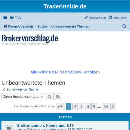
Traderinside.de
FAQ
Registrieren
Anmelden
S
Foren-Übersicht
Suche
Unbeantwortete Themen
u
c
h
e
Alle Märkte bei TradingView verfolgen
Unbeantwortete Themen
Zur erweiterten Suche
Suche
Erweiterte Suche
Seite
1
von
24
1
2
3
4
5
24
Nächst
Die Suche ergab 925 Treffer
…
Themen
Großbritannien: Fonds und ETF
Letzter Beitrag von
schneller euro
«
16.05.2026 12:47