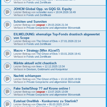
Verfasst in
Fonds und Zertifikate
JOHCM Global Opp. vs GQG Gl. Equity
Letzter Beitrag von
schneller euro
«
18.04.2026 16:49
Verfasst in
Fonds und Zertifikate
Schiiten und Sunniten
Letzter Beitrag von
oegeat
«
29.03.2026 21:34
Verfasst in
Private Gespräche und allgemeiner Börsentalk
EILMELDUNG: ehemalige Top-Fonds drastisch abgewertet
von Scope
Letzter Beitrag von
The Ghost of Elvis
«
27.01.2026 22:14
Verfasst in
Fonds und Zertifikate
Macro + Strategy (Wkn A1cwl7)
Letzter Beitrag von
The Ghost of Elvis
«
03.01.2026 19:41
Verfasst in
Fonds und Zertifikate
Märkte aktuell echt chaotisch
Letzter Beitrag von
Iines
«
12.12.2025 13:34
Verfasst in
Devisen, Geldmarkt und Konjunktur
Nachtti schlampen
Letzter Beitrag von
The Ghost of Elvis
«
13.10.2025 19:50
Verfasst in
Private Gespräche und allgemeiner Börsentalk
Fake Seite/Shop ?? auf Krone online !
Letzter Beitrag von
oegeat
«
13.07.2025 13:09
Verfasst in
Private Gespräche und allgemeiner Börsentalk
Eutelsat OneWeb - Konkurrenz zu Starlink?
Letzter Beitrag von
Olaschir
«
05.03.2025 23:54