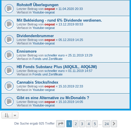
Rohstoff Überlegungen
Letzter Beitrag von
oegeat
«
11.04.2020 20:33
Verfasst in
Youtube-oegeat
Mit Bekleidung - rund 6% Dividende verdienen.
Letzter Beitrag von
oegeat
«
13.12.2019 00:53
Verfasst in
Youtube-oegeat
Dividendenbrummer
Letzter Beitrag von
oegeat
«
05.12.2019 14:25
Verfasst in
Youtube-oegeat
Ennismore
Letzter Beitrag von
schneller euro
«
25.11.2019 13:29
Verfasst in
Fonds und Zertifikate
HB Fonds Substanz Plus (A0Q6JL, A0Q6JM)
Letzter Beitrag von
schneller euro
«
01.11.2019 14:57
Verfasst in
Fonds und Zertifikate
Cannabis Stocks/Index
Letzter Beitrag von
oegeat
«
15.10.2019 22:33
Verfasst in
Youtube-oegeat
Gibt es eine Alternative zu McDonalds ?
Letzter Beitrag von
oegeat
«
15.10.2019 14:05
Verfasst in
Youtube-oegeat
Seite
1
von
24
1
2
3
4
5
24
Nächst
Die Suche ergab 925 Treffer
…