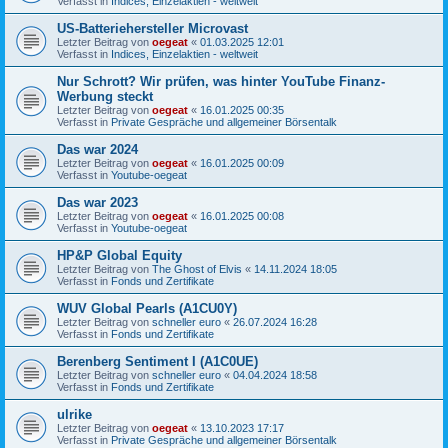
Verfasst in
Indices, Einzelaktien - weltweit
US-Batteriehersteller Microvast
Letzter Beitrag von
oegeat
«
01.03.2025 12:01
Verfasst in
Indices, Einzelaktien - weltweit
Nur Schrott? Wir prüfen, was hinter YouTube Finanz-
Werbung steckt
Letzter Beitrag von
oegeat
«
16.01.2025 00:35
Verfasst in
Private Gespräche und allgemeiner Börsentalk
Das war 2024
Letzter Beitrag von
oegeat
«
16.01.2025 00:09
Verfasst in
Youtube-oegeat
Das war 2023
Letzter Beitrag von
oegeat
«
16.01.2025 00:08
Verfasst in
Youtube-oegeat
HP&P Global Equity
Letzter Beitrag von
The Ghost of Elvis
«
14.11.2024 18:05
Verfasst in
Fonds und Zertifikate
WUV Global Pearls (A1CU0Y)
Letzter Beitrag von
schneller euro
«
26.07.2024 16:28
Verfasst in
Fonds und Zertifikate
Berenberg Sentiment I (A1C0UE)
Letzter Beitrag von
schneller euro
«
04.04.2024 18:58
Verfasst in
Fonds und Zertifikate
ulrike
Letzter Beitrag von
oegeat
«
13.10.2023 17:17
Verfasst in
Private Gespräche und allgemeiner Börsentalk