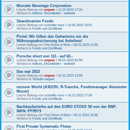
Monster Beverage Corporation
Letzter Beitrag von
oegeat
«
12.10.2023 17:04
Verfasst in
Indices, Einzelaktien - weltweit
Skandinavien Fonds
Letzter Beitrag von
schneller euro
«
10.05.2023 18:02
Verfasst in
Fonds und Zertifikate
Pictet: Wir lüften das Geheimnis um die
Währungsabsicherung bei Anleihen!
Letzter Beitrag von
The Ghost of Elvis
«
06.01.2023 12:55
Verfasst in
Fonds und Zertifikate
Porsche short von 111.- auf 60.-
Letzter Beitrag von
oegeat
«
06.01.2023 02:56
Verfasst in
Indices, Einzelaktien - weltweit
Das war 2022
Letzter Beitrag von
oegeat
«
01.01.2023 13:58
Verfasst in
Youtube-oegeat
rezoom World (A3D19V, R-Tranche, Fondsmanager Alexander
Mozer)
Letzter Beitrag von
schneller euro
«
16.12.2022 17:59
Verfasst in
Fonds und Zertifikate
Nachkaufanleihe auf den EURO STOXX 50 von der BNP,
WKN: PF99Y9
Letzter Beitrag von
The Ghost of Elvis
«
30.11.2022 19:48
Verfasst in
Fonds und Zertifikate
First Private Systematic Flows