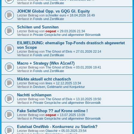
Verfasst in
Fonds und Zertifikate
JOHCM Global Opp. vs GQG Gl. Equity
Letzter Beitrag von
schneller euro
«
18.04.2026 16:49
Verfasst in
Fonds und Zertifikate
Schiiten und Sunniten
Letzter Beitrag von
oegeat
«
29.03.2026 21:34
Verfasst in
Private Gespräche und allgemeiner Börsentalk
EILMELDUNG: ehemalige Top-Fonds drastisch abgewertet
von Scope
Letzter Beitrag von
The Ghost of Elvis
«
27.01.2026 22:14
Verfasst in
Fonds und Zertifikate
Macro + Strategy (Wkn A1cwl7)
Letzter Beitrag von
The Ghost of Elvis
«
03.01.2026 19:41
Verfasst in
Fonds und Zertifikate
Märkte aktuell echt chaotisch
Letzter Beitrag von
Iines
«
12.12.2025 13:34
Verfasst in
Devisen, Geldmarkt und Konjunktur
Nachtti schlampen
Letzter Beitrag von
The Ghost of Elvis
«
13.10.2025 19:50
Verfasst in
Private Gespräche und allgemeiner Börsentalk
Fake Seite/Shop ?? auf Krone online !
Letzter Beitrag von
oegeat
«
13.07.2025 13:09
Verfasst in
Private Gespräche und allgemeiner Börsentalk
Eutelsat OneWeb - Konkurrenz zu Starlink?
Letzter Beitrag von
Olaschir
«
05.03.2025 23:54