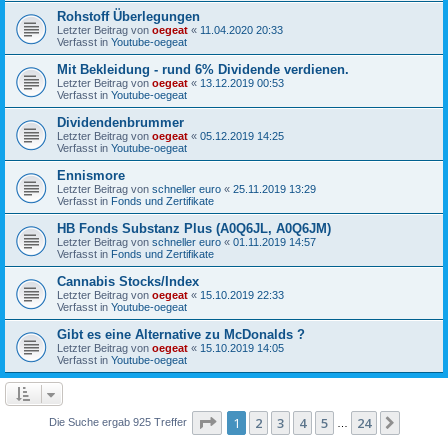
Rohstoff Überlegungen
Letzter Beitrag von
oegeat
«
11.04.2020 20:33
Verfasst in
Youtube-oegeat
Mit Bekleidung - rund 6% Dividende verdienen.
Letzter Beitrag von
oegeat
«
13.12.2019 00:53
Verfasst in
Youtube-oegeat
Dividendenbrummer
Letzter Beitrag von
oegeat
«
05.12.2019 14:25
Verfasst in
Youtube-oegeat
Ennismore
Letzter Beitrag von
schneller euro
«
25.11.2019 13:29
Verfasst in
Fonds und Zertifikate
HB Fonds Substanz Plus (A0Q6JL, A0Q6JM)
Letzter Beitrag von
schneller euro
«
01.11.2019 14:57
Verfasst in
Fonds und Zertifikate
Cannabis Stocks/Index
Letzter Beitrag von
oegeat
«
15.10.2019 22:33
Verfasst in
Youtube-oegeat
Gibt es eine Alternative zu McDonalds ?
Letzter Beitrag von
oegeat
«
15.10.2019 14:05
Verfasst in
Youtube-oegeat
Seite
1
von
24
1
2
3
4
5
24
Nächst
Die Suche ergab 925 Treffer
…