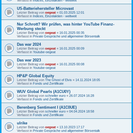
Verfasst in
Indices, Einzelaktien - weltweit
US-Batteriehersteller Microvast
Letzter Beitrag von
oegeat
«
01.03.2025 12:01
Verfasst in
Indices, Einzelaktien - weltweit
Nur Schrott? Wir prüfen, was hinter YouTube Finanz-
Werbung steckt
Letzter Beitrag von
oegeat
«
16.01.2025 00:35
Verfasst in
Private Gespräche und allgemeiner Börsentalk
Das war 2024
Letzter Beitrag von
oegeat
«
16.01.2025 00:09
Verfasst in
Youtube-oegeat
Das war 2023
Letzter Beitrag von
oegeat
«
16.01.2025 00:08
Verfasst in
Youtube-oegeat
HP&P Global Equity
Letzter Beitrag von
The Ghost of Elvis
«
14.11.2024 18:05
Verfasst in
Fonds und Zertifikate
WUV Global Pearls (A1CU0Y)
Letzter Beitrag von
schneller euro
«
26.07.2024 16:28
Verfasst in
Fonds und Zertifikate
Berenberg Sentiment I (A1C0UE)
Letzter Beitrag von
schneller euro
«
04.04.2024 18:58
Verfasst in
Fonds und Zertifikate
ulrike
Letzter Beitrag von
oegeat
«
13.10.2023 17:17
Verfasst in
Private Gespräche und allgemeiner Börsentalk