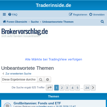
Traderinside.de
FAQ
Registrieren
Anmelden
S
Foren-Übersicht
Suche
Unbeantwortete Themen
u
c
h
e
Alle Märkte bei TradingView verfolgen
Unbeantwortete Themen
Zur erweiterten Suche
Suche
Erweiterte Suche
Seite
1
von
24
1
2
3
4
5
24
Nächst
Die Suche ergab 925 Treffer
…
Themen
Großbritannien: Fonds und ETF
Letzter Beitrag von
schneller euro
«
16.05.2026 12:47