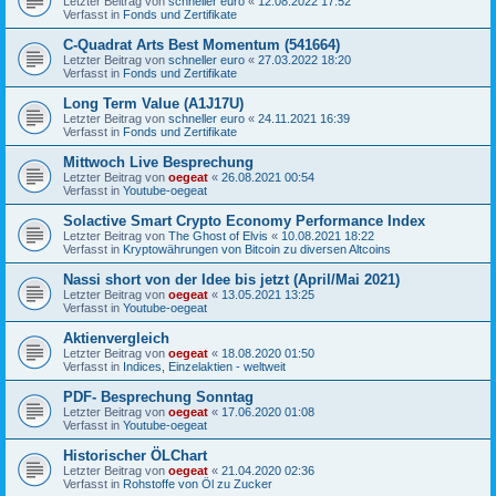
Letzter Beitrag von
schneller euro
«
12.08.2022 17:52
Verfasst in
Fonds und Zertifikate
C-Quadrat Arts Best Momentum (541664)
Letzter Beitrag von
schneller euro
«
27.03.2022 18:20
Verfasst in
Fonds und Zertifikate
Long Term Value (A1J17U)
Letzter Beitrag von
schneller euro
«
24.11.2021 16:39
Verfasst in
Fonds und Zertifikate
Mittwoch Live Besprechung
Letzter Beitrag von
oegeat
«
26.08.2021 00:54
Verfasst in
Youtube-oegeat
Solactive Smart Crypto Economy Performance Index
Letzter Beitrag von
The Ghost of Elvis
«
10.08.2021 18:22
Verfasst in
Kryptowährungen von Bitcoin zu diversen Altcoins
Nassi short von der Idee bis jetzt (April/Mai 2021)
Letzter Beitrag von
oegeat
«
13.05.2021 13:25
Verfasst in
Youtube-oegeat
Aktienvergleich
Letzter Beitrag von
oegeat
«
18.08.2020 01:50
Verfasst in
Indices, Einzelaktien - weltweit
PDF- Besprechung Sonntag
Letzter Beitrag von
oegeat
«
17.06.2020 01:08
Verfasst in
Youtube-oegeat
Historischer ÖLChart
Letzter Beitrag von
oegeat
«
21.04.2020 02:36
Verfasst in
Rohstoffe von Öl zu Zucker