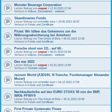
Monster Beverage Corporation
Letzter Beitrag von
oegeat
«
12.10.2023 17:04
Verfasst in
Indices, Einzelaktien - weltweit
Skandinavien Fonds
Letzter Beitrag von
schneller euro
«
10.05.2023 18:02
Verfasst in
Fonds und Zertifikate
Pictet: Wir lüften das Geheimnis um die
Währungsabsicherung bei Anleihen!
Letzter Beitrag von
The Ghost of Elvis
«
06.01.2023 12:55
Verfasst in
Fonds und Zertifikate
Porsche short von 111.- auf 60.-
Letzter Beitrag von
oegeat
«
06.01.2023 02:56
Verfasst in
Indices, Einzelaktien - weltweit
Das war 2022
Letzter Beitrag von
oegeat
«
01.01.2023 13:58
Verfasst in
Youtube-oegeat
rezoom World (A3D19V, R-Tranche, Fondsmanager Alexander
Mozer)
Letzter Beitrag von
schneller euro
«
16.12.2022 17:59
Verfasst in
Fonds und Zertifikate
Nachkaufanleihe auf den EURO STOXX 50 von der BNP,
WKN: PF99Y9
Letzter Beitrag von
The Ghost of Elvis
«
30.11.2022 19:48
Verfasst in
Fonds und Zertifikate
First Private Systematic Flows