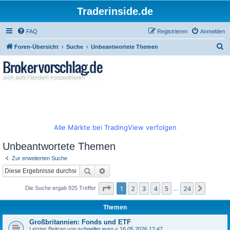
Traderinside.de
FAQ
Registrieren
Anmelden
S
Foren-Übersicht
Suche
Unbeantwortete Themen
u
c
h
e
Alle Märkte bei TradingView verfolgen
Unbeantwortete Themen
Zur erweiterten Suche
Suche
Erweiterte Suche
Seite
1
von
24
1
2
3
4
5
24
Nächst
Die Suche ergab 925 Treffer
…
Themen
Großbritannien: Fonds und ETF
Letzter Beitrag von
schneller euro
«
16.05.2026 12:47