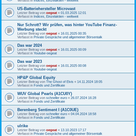
Verfasst in
Indices, Einzelaktien - weltweit
US-Batteriehersteller Microvast
Letzter Beitrag von
oegeat
«
01.03.2025 12:01
Verfasst in
Indices, Einzelaktien - weltweit
Nur Schrott? Wir prüfen, was hinter YouTube Finanz-
Werbung steckt
Letzter Beitrag von
oegeat
«
16.01.2025 00:35
Verfasst in
Private Gespräche und allgemeiner Börsentalk
Das war 2024
Letzter Beitrag von
oegeat
«
16.01.2025 00:09
Verfasst in
Youtube-oegeat
Das war 2023
Letzter Beitrag von
oegeat
«
16.01.2025 00:08
Verfasst in
Youtube-oegeat
HP&P Global Equity
Letzter Beitrag von
The Ghost of Elvis
«
14.11.2024 18:05
Verfasst in
Fonds und Zertifikate
WUV Global Pearls (A1CU0Y)
Letzter Beitrag von
schneller euro
«
26.07.2024 16:28
Verfasst in
Fonds und Zertifikate
Berenberg Sentiment I (A1C0UE)
Letzter Beitrag von
schneller euro
«
04.04.2024 18:58
Verfasst in
Fonds und Zertifikate
ulrike
Letzter Beitrag von
oegeat
«
13.10.2023 17:17
Verfasst in
Private Gespräche und allgemeiner Börsentalk