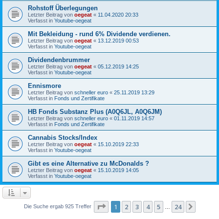
Rohstoff Überlegungen
Letzter Beitrag von
oegeat
«
11.04.2020 20:33
Verfasst in
Youtube-oegeat
Mit Bekleidung - rund 6% Dividende verdienen.
Letzter Beitrag von
oegeat
«
13.12.2019 00:53
Verfasst in
Youtube-oegeat
Dividendenbrummer
Letzter Beitrag von
oegeat
«
05.12.2019 14:25
Verfasst in
Youtube-oegeat
Ennismore
Letzter Beitrag von
schneller euro
«
25.11.2019 13:29
Verfasst in
Fonds und Zertifikate
HB Fonds Substanz Plus (A0Q6JL, A0Q6JM)
Letzter Beitrag von
schneller euro
«
01.11.2019 14:57
Verfasst in
Fonds und Zertifikate
Cannabis Stocks/Index
Letzter Beitrag von
oegeat
«
15.10.2019 22:33
Verfasst in
Youtube-oegeat
Gibt es eine Alternative zu McDonalds ?
Letzter Beitrag von
oegeat
«
15.10.2019 14:05
Verfasst in
Youtube-oegeat
Seite
1
von
24
1
2
3
4
5
24
Nächst
Die Suche ergab 925 Treffer
…