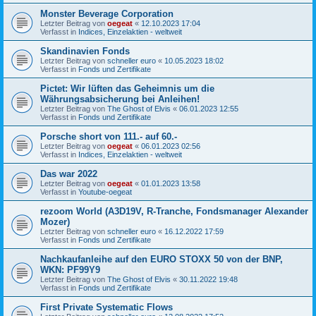
Monster Beverage Corporation
Letzter Beitrag von
oegeat
«
12.10.2023 17:04
Verfasst in
Indices, Einzelaktien - weltweit
Skandinavien Fonds
Letzter Beitrag von
schneller euro
«
10.05.2023 18:02
Verfasst in
Fonds und Zertifikate
Pictet: Wir lüften das Geheimnis um die
Währungsabsicherung bei Anleihen!
Letzter Beitrag von
The Ghost of Elvis
«
06.01.2023 12:55
Verfasst in
Fonds und Zertifikate
Porsche short von 111.- auf 60.-
Letzter Beitrag von
oegeat
«
06.01.2023 02:56
Verfasst in
Indices, Einzelaktien - weltweit
Das war 2022
Letzter Beitrag von
oegeat
«
01.01.2023 13:58
Verfasst in
Youtube-oegeat
rezoom World (A3D19V, R-Tranche, Fondsmanager Alexander
Mozer)
Letzter Beitrag von
schneller euro
«
16.12.2022 17:59
Verfasst in
Fonds und Zertifikate
Nachkaufanleihe auf den EURO STOXX 50 von der BNP,
WKN: PF99Y9
Letzter Beitrag von
The Ghost of Elvis
«
30.11.2022 19:48
Verfasst in
Fonds und Zertifikate
First Private Systematic Flows