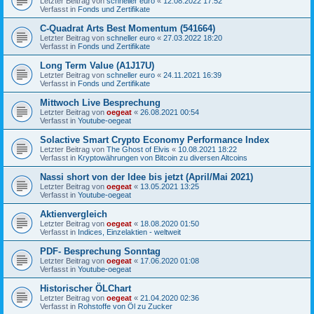
Letzter Beitrag von
schneller euro
«
12.08.2022 17:52
Verfasst in
Fonds und Zertifikate
C-Quadrat Arts Best Momentum (541664)
Letzter Beitrag von
schneller euro
«
27.03.2022 18:20
Verfasst in
Fonds und Zertifikate
Long Term Value (A1J17U)
Letzter Beitrag von
schneller euro
«
24.11.2021 16:39
Verfasst in
Fonds und Zertifikate
Mittwoch Live Besprechung
Letzter Beitrag von
oegeat
«
26.08.2021 00:54
Verfasst in
Youtube-oegeat
Solactive Smart Crypto Economy Performance Index
Letzter Beitrag von
The Ghost of Elvis
«
10.08.2021 18:22
Verfasst in
Kryptowährungen von Bitcoin zu diversen Altcoins
Nassi short von der Idee bis jetzt (April/Mai 2021)
Letzter Beitrag von
oegeat
«
13.05.2021 13:25
Verfasst in
Youtube-oegeat
Aktienvergleich
Letzter Beitrag von
oegeat
«
18.08.2020 01:50
Verfasst in
Indices, Einzelaktien - weltweit
PDF- Besprechung Sonntag
Letzter Beitrag von
oegeat
«
17.06.2020 01:08
Verfasst in
Youtube-oegeat
Historischer ÖLChart
Letzter Beitrag von
oegeat
«
21.04.2020 02:36
Verfasst in
Rohstoffe von Öl zu Zucker