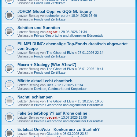
Verfasst in
Fonds und Zertifikate
JOHCM Global Opp. vs GQG Gl. Equity
Letzter Beitrag von
schneller euro
«
18.04.2026 16:49
Verfasst in
Fonds und Zertifikate
Schiiten und Sunniten
Letzter Beitrag von
oegeat
«
29.03.2026 21:34
Verfasst in
Private Gespräche und allgemeiner Börsentalk
EILMELDUNG: ehemalige Top-Fonds drastisch abgewertet
von Scope
Letzter Beitrag von
The Ghost of Elvis
«
27.01.2026 22:14
Verfasst in
Fonds und Zertifikate
Macro + Strategy (Wkn A1cwl7)
Letzter Beitrag von
The Ghost of Elvis
«
03.01.2026 19:41
Verfasst in
Fonds und Zertifikate
Märkte aktuell echt chaotisch
Letzter Beitrag von
Iines
«
12.12.2025 13:34
Verfasst in
Devisen, Geldmarkt und Konjunktur
Nachtti schlampen
Letzter Beitrag von
The Ghost of Elvis
«
13.10.2025 19:50
Verfasst in
Private Gespräche und allgemeiner Börsentalk
Fake Seite/Shop ?? auf Krone online !
Letzter Beitrag von
oegeat
«
13.07.2025 13:09
Verfasst in
Private Gespräche und allgemeiner Börsentalk
Eutelsat OneWeb - Konkurrenz zu Starlink?
Letzter Beitrag von
Olaschir
«
05.03.2025 23:54