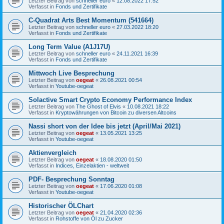
Letzter Beitrag von
schneller euro
«
12.08.2022 17:52
Verfasst in
Fonds und Zertifikate
C-Quadrat Arts Best Momentum (541664)
Letzter Beitrag von
schneller euro
«
27.03.2022 18:20
Verfasst in
Fonds und Zertifikate
Long Term Value (A1J17U)
Letzter Beitrag von
schneller euro
«
24.11.2021 16:39
Verfasst in
Fonds und Zertifikate
Mittwoch Live Besprechung
Letzter Beitrag von
oegeat
«
26.08.2021 00:54
Verfasst in
Youtube-oegeat
Solactive Smart Crypto Economy Performance Index
Letzter Beitrag von
The Ghost of Elvis
«
10.08.2021 18:22
Verfasst in
Kryptowährungen von Bitcoin zu diversen Altcoins
Nassi short von der Idee bis jetzt (April/Mai 2021)
Letzter Beitrag von
oegeat
«
13.05.2021 13:25
Verfasst in
Youtube-oegeat
Aktienvergleich
Letzter Beitrag von
oegeat
«
18.08.2020 01:50
Verfasst in
Indices, Einzelaktien - weltweit
PDF- Besprechung Sonntag
Letzter Beitrag von
oegeat
«
17.06.2020 01:08
Verfasst in
Youtube-oegeat
Historischer ÖLChart
Letzter Beitrag von
oegeat
«
21.04.2020 02:36
Verfasst in
Rohstoffe von Öl zu Zucker