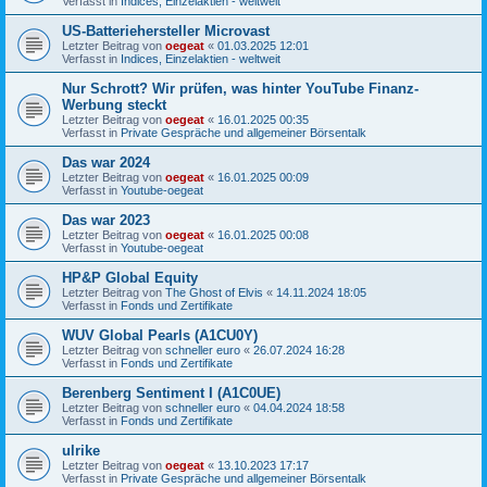
Verfasst in
Indices, Einzelaktien - weltweit
US-Batteriehersteller Microvast
Letzter Beitrag von
oegeat
«
01.03.2025 12:01
Verfasst in
Indices, Einzelaktien - weltweit
Nur Schrott? Wir prüfen, was hinter YouTube Finanz-
Werbung steckt
Letzter Beitrag von
oegeat
«
16.01.2025 00:35
Verfasst in
Private Gespräche und allgemeiner Börsentalk
Das war 2024
Letzter Beitrag von
oegeat
«
16.01.2025 00:09
Verfasst in
Youtube-oegeat
Das war 2023
Letzter Beitrag von
oegeat
«
16.01.2025 00:08
Verfasst in
Youtube-oegeat
HP&P Global Equity
Letzter Beitrag von
The Ghost of Elvis
«
14.11.2024 18:05
Verfasst in
Fonds und Zertifikate
WUV Global Pearls (A1CU0Y)
Letzter Beitrag von
schneller euro
«
26.07.2024 16:28
Verfasst in
Fonds und Zertifikate
Berenberg Sentiment I (A1C0UE)
Letzter Beitrag von
schneller euro
«
04.04.2024 18:58
Verfasst in
Fonds und Zertifikate
ulrike
Letzter Beitrag von
oegeat
«
13.10.2023 17:17
Verfasst in
Private Gespräche und allgemeiner Börsentalk