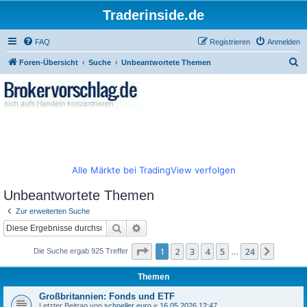
Traderinside.de
FAQ
Registrieren
Anmelden
S
Foren-Übersicht
Suche
Unbeantwortete Themen
u
c
h
e
Alle Märkte bei TradingView verfolgen
Unbeantwortete Themen
Zur erweiterten Suche
Suche
Erweiterte Suche
Seite
1
von
24
1
2
3
4
5
24
Nächst
Die Suche ergab 925 Treffer
…
Themen
Großbritannien: Fonds und ETF
Letzter Beitrag von
schneller euro
«
16.05.2026 12:47