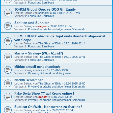
Verfasst in
Fonds und Zertifikate
JOHCM Global Opp. vs GQG Gl. Equity
Letzter Beitrag von
schneller euro
«
18.04.2026 16:49
Verfasst in
Fonds und Zertifikate
Schiiten und Sunniten
Letzter Beitrag von
oegeat
«
29.03.2026 21:34
Verfasst in
Private Gespräche und allgemeiner Börsentalk
EILMELDUNG: ehemalige Top-Fonds drastisch abgewertet
von Scope
Letzter Beitrag von
The Ghost of Elvis
«
27.01.2026 22:14
Verfasst in
Fonds und Zertifikate
Macro + Strategy (Wkn A1cwl7)
Letzter Beitrag von
The Ghost of Elvis
«
03.01.2026 19:41
Verfasst in
Fonds und Zertifikate
Märkte aktuell echt chaotisch
Letzter Beitrag von
Iines
«
12.12.2025 13:34
Verfasst in
Devisen, Geldmarkt und Konjunktur
Nachtti schlampen
Letzter Beitrag von
The Ghost of Elvis
«
13.10.2025 19:50
Verfasst in
Private Gespräche und allgemeiner Börsentalk
Fake Seite/Shop ?? auf Krone online !
Letzter Beitrag von
oegeat
«
13.07.2025 13:09
Verfasst in
Private Gespräche und allgemeiner Börsentalk
Eutelsat OneWeb - Konkurrenz zu Starlink?
Letzter Beitrag von
Olaschir
«
05.03.2025 23:54