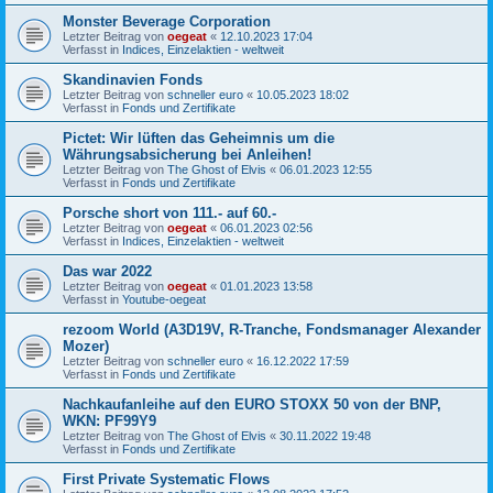
Monster Beverage Corporation
Letzter Beitrag von
oegeat
«
12.10.2023 17:04
Verfasst in
Indices, Einzelaktien - weltweit
Skandinavien Fonds
Letzter Beitrag von
schneller euro
«
10.05.2023 18:02
Verfasst in
Fonds und Zertifikate
Pictet: Wir lüften das Geheimnis um die
Währungsabsicherung bei Anleihen!
Letzter Beitrag von
The Ghost of Elvis
«
06.01.2023 12:55
Verfasst in
Fonds und Zertifikate
Porsche short von 111.- auf 60.-
Letzter Beitrag von
oegeat
«
06.01.2023 02:56
Verfasst in
Indices, Einzelaktien - weltweit
Das war 2022
Letzter Beitrag von
oegeat
«
01.01.2023 13:58
Verfasst in
Youtube-oegeat
rezoom World (A3D19V, R-Tranche, Fondsmanager Alexander
Mozer)
Letzter Beitrag von
schneller euro
«
16.12.2022 17:59
Verfasst in
Fonds und Zertifikate
Nachkaufanleihe auf den EURO STOXX 50 von der BNP,
WKN: PF99Y9
Letzter Beitrag von
The Ghost of Elvis
«
30.11.2022 19:48
Verfasst in
Fonds und Zertifikate
First Private Systematic Flows