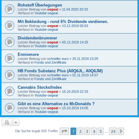
Rohstoff Überlegungen
Letzter Beitrag von
oegeat
«
11.04.2020 20:33
Verfasst in
Youtube-oegeat
Mit Bekleidung - rund 6% Dividende verdienen.
Letzter Beitrag von
oegeat
«
13.12.2019 00:53
Verfasst in
Youtube-oegeat
Dividendenbrummer
Letzter Beitrag von
oegeat
«
05.12.2019 14:25
Verfasst in
Youtube-oegeat
Ennismore
Letzter Beitrag von
schneller euro
«
25.11.2019 13:29
Verfasst in
Fonds und Zertifikate
HB Fonds Substanz Plus (A0Q6JL, A0Q6JM)
Letzter Beitrag von
schneller euro
«
01.11.2019 14:57
Verfasst in
Fonds und Zertifikate
Cannabis Stocks/Index
Letzter Beitrag von
oegeat
«
15.10.2019 22:33
Verfasst in
Youtube-oegeat
Gibt es eine Alternative zu McDonalds ?
Letzter Beitrag von
oegeat
«
15.10.2019 14:05
Verfasst in
Youtube-oegeat
Seite
1
von
24
1
2
3
4
5
24
Nächst
Die Suche ergab 925 Treffer
…