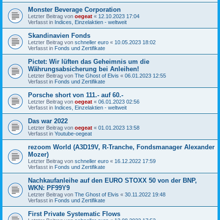
Monster Beverage Corporation
Letzter Beitrag von
oegeat
«
12.10.2023 17:04
Verfasst in
Indices, Einzelaktien - weltweit
Skandinavien Fonds
Letzter Beitrag von
schneller euro
«
10.05.2023 18:02
Verfasst in
Fonds und Zertifikate
Pictet: Wir lüften das Geheimnis um die
Währungsabsicherung bei Anleihen!
Letzter Beitrag von
The Ghost of Elvis
«
06.01.2023 12:55
Verfasst in
Fonds und Zertifikate
Porsche short von 111.- auf 60.-
Letzter Beitrag von
oegeat
«
06.01.2023 02:56
Verfasst in
Indices, Einzelaktien - weltweit
Das war 2022
Letzter Beitrag von
oegeat
«
01.01.2023 13:58
Verfasst in
Youtube-oegeat
rezoom World (A3D19V, R-Tranche, Fondsmanager Alexander
Mozer)
Letzter Beitrag von
schneller euro
«
16.12.2022 17:59
Verfasst in
Fonds und Zertifikate
Nachkaufanleihe auf den EURO STOXX 50 von der BNP,
WKN: PF99Y9
Letzter Beitrag von
The Ghost of Elvis
«
30.11.2022 19:48
Verfasst in
Fonds und Zertifikate
First Private Systematic Flows