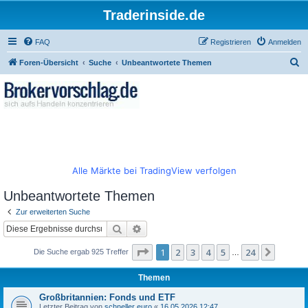
Traderinside.de
FAQ
Registrieren
Anmelden
S
Foren-Übersicht
Suche
Unbeantwortete Themen
u
c
h
e
Alle Märkte bei TradingView verfolgen
Unbeantwortete Themen
Zur erweiterten Suche
Suche
Erweiterte Suche
Seite
1
von
24
1
2
3
4
5
24
Nächst
Die Suche ergab 925 Treffer
…
Themen
Großbritannien: Fonds und ETF
Letzter Beitrag von
schneller euro
«
16.05.2026 12:47