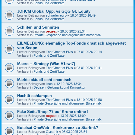
Verfasst in
Fonds und Zertifikate
JOHCM Global Opp. vs GQG Gl. Equity
Letzter Beitrag von
schneller euro
«
18.04.2026 16:49
Verfasst in
Fonds und Zertifikate
Schiiten und Sunniten
Letzter Beitrag von
oegeat
«
29.03.2026 21:34
Verfasst in
Private Gespräche und allgemeiner Börsentalk
EILMELDUNG: ehemalige Top-Fonds drastisch abgewertet
von Scope
Letzter Beitrag von
The Ghost of Elvis
«
27.01.2026 22:14
Verfasst in
Fonds und Zertifikate
Macro + Strategy (Wkn A1cwl7)
Letzter Beitrag von
The Ghost of Elvis
«
03.01.2026 19:41
Verfasst in
Fonds und Zertifikate
Märkte aktuell echt chaotisch
Letzter Beitrag von
Iines
«
12.12.2025 13:34
Verfasst in
Devisen, Geldmarkt und Konjunktur
Nachtti schlampen
Letzter Beitrag von
The Ghost of Elvis
«
13.10.2025 19:50
Verfasst in
Private Gespräche und allgemeiner Börsentalk
Fake Seite/Shop ?? auf Krone online !
Letzter Beitrag von
oegeat
«
13.07.2025 13:09
Verfasst in
Private Gespräche und allgemeiner Börsentalk
Eutelsat OneWeb - Konkurrenz zu Starlink?
Letzter Beitrag von
Olaschir
«
05.03.2025 23:54