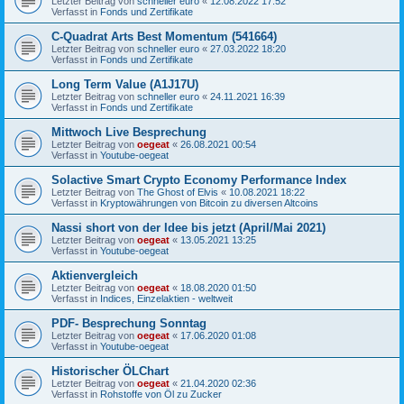
Letzter Beitrag von
schneller euro
«
12.08.2022 17:52
Verfasst in
Fonds und Zertifikate
C-Quadrat Arts Best Momentum (541664)
Letzter Beitrag von
schneller euro
«
27.03.2022 18:20
Verfasst in
Fonds und Zertifikate
Long Term Value (A1J17U)
Letzter Beitrag von
schneller euro
«
24.11.2021 16:39
Verfasst in
Fonds und Zertifikate
Mittwoch Live Besprechung
Letzter Beitrag von
oegeat
«
26.08.2021 00:54
Verfasst in
Youtube-oegeat
Solactive Smart Crypto Economy Performance Index
Letzter Beitrag von
The Ghost of Elvis
«
10.08.2021 18:22
Verfasst in
Kryptowährungen von Bitcoin zu diversen Altcoins
Nassi short von der Idee bis jetzt (April/Mai 2021)
Letzter Beitrag von
oegeat
«
13.05.2021 13:25
Verfasst in
Youtube-oegeat
Aktienvergleich
Letzter Beitrag von
oegeat
«
18.08.2020 01:50
Verfasst in
Indices, Einzelaktien - weltweit
PDF- Besprechung Sonntag
Letzter Beitrag von
oegeat
«
17.06.2020 01:08
Verfasst in
Youtube-oegeat
Historischer ÖLChart
Letzter Beitrag von
oegeat
«
21.04.2020 02:36
Verfasst in
Rohstoffe von Öl zu Zucker