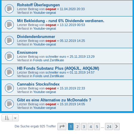
Rohstoff Überlegungen
Letzter Beitrag von
oegeat
«
11.04.2020 20:33
Verfasst in
Youtube-oegeat
Mit Bekleidung - rund 6% Dividende verdienen.
Letzter Beitrag von
oegeat
«
13.12.2019 00:53
Verfasst in
Youtube-oegeat
Dividendenbrummer
Letzter Beitrag von
oegeat
«
05.12.2019 14:25
Verfasst in
Youtube-oegeat
Ennismore
Letzter Beitrag von
schneller euro
«
25.11.2019 13:29
Verfasst in
Fonds und Zertifikate
HB Fonds Substanz Plus (A0Q6JL, A0Q6JM)
Letzter Beitrag von
schneller euro
«
01.11.2019 14:57
Verfasst in
Fonds und Zertifikate
Cannabis Stocks/Index
Letzter Beitrag von
oegeat
«
15.10.2019 22:33
Verfasst in
Youtube-oegeat
Gibt es eine Alternative zu McDonalds ?
Letzter Beitrag von
oegeat
«
15.10.2019 14:05
Verfasst in
Youtube-oegeat
Seite
1
von
24
1
2
3
4
5
24
Nächst
Die Suche ergab 925 Treffer
…