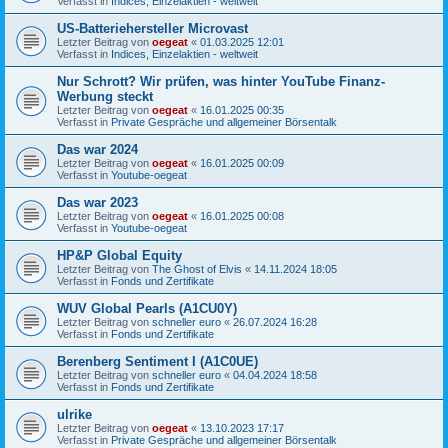
Verfasst in
Indices, Einzelaktien - weltweit
US-Batteriehersteller Microvast
Letzter Beitrag von
oegeat
«
01.03.2025 12:01
Verfasst in
Indices, Einzelaktien - weltweit
Nur Schrott? Wir prüfen, was hinter YouTube Finanz-
Werbung steckt
Letzter Beitrag von
oegeat
«
16.01.2025 00:35
Verfasst in
Private Gespräche und allgemeiner Börsentalk
Das war 2024
Letzter Beitrag von
oegeat
«
16.01.2025 00:09
Verfasst in
Youtube-oegeat
Das war 2023
Letzter Beitrag von
oegeat
«
16.01.2025 00:08
Verfasst in
Youtube-oegeat
HP&P Global Equity
Letzter Beitrag von
The Ghost of Elvis
«
14.11.2024 18:05
Verfasst in
Fonds und Zertifikate
WUV Global Pearls (A1CU0Y)
Letzter Beitrag von
schneller euro
«
26.07.2024 16:28
Verfasst in
Fonds und Zertifikate
Berenberg Sentiment I (A1C0UE)
Letzter Beitrag von
schneller euro
«
04.04.2024 18:58
Verfasst in
Fonds und Zertifikate
ulrike
Letzter Beitrag von
oegeat
«
13.10.2023 17:17
Verfasst in
Private Gespräche und allgemeiner Börsentalk