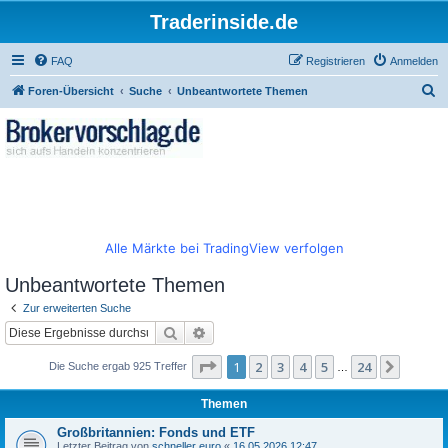
Traderinside.de
FAQ
Registrieren
Anmelden
S
Foren-Übersicht
Suche
Unbeantwortete Themen
u
c
h
e
Alle Märkte bei TradingView verfolgen
Unbeantwortete Themen
Zur erweiterten Suche
Suche
Erweiterte Suche
Seite
1
von
24
1
2
3
4
5
24
Nächst
Die Suche ergab 925 Treffer
…
Themen
Großbritannien: Fonds und ETF
Letzter Beitrag von
schneller euro
«
16.05.2026 12:47