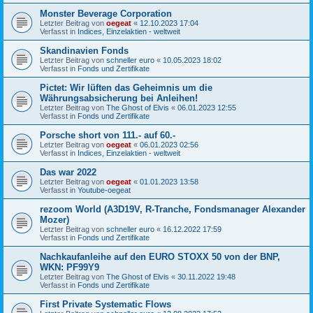
Monster Beverage Corporation
Letzter Beitrag von
oegeat
«
12.10.2023 17:04
Verfasst in
Indices, Einzelaktien - weltweit
Skandinavien Fonds
Letzter Beitrag von
schneller euro
«
10.05.2023 18:02
Verfasst in
Fonds und Zertifikate
Pictet: Wir lüften das Geheimnis um die
Währungsabsicherung bei Anleihen!
Letzter Beitrag von
The Ghost of Elvis
«
06.01.2023 12:55
Verfasst in
Fonds und Zertifikate
Porsche short von 111.- auf 60.-
Letzter Beitrag von
oegeat
«
06.01.2023 02:56
Verfasst in
Indices, Einzelaktien - weltweit
Das war 2022
Letzter Beitrag von
oegeat
«
01.01.2023 13:58
Verfasst in
Youtube-oegeat
rezoom World (A3D19V, R-Tranche, Fondsmanager Alexander
Mozer)
Letzter Beitrag von
schneller euro
«
16.12.2022 17:59
Verfasst in
Fonds und Zertifikate
Nachkaufanleihe auf den EURO STOXX 50 von der BNP,
WKN: PF99Y9
Letzter Beitrag von
The Ghost of Elvis
«
30.11.2022 19:48
Verfasst in
Fonds und Zertifikate
First Private Systematic Flows