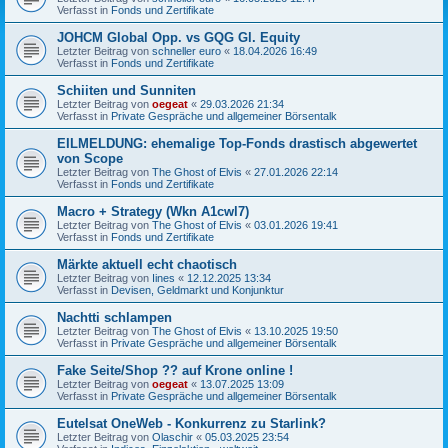
Verfasst in
Fonds und Zertifikate
JOHCM Global Opp. vs GQG Gl. Equity
Letzter Beitrag von
schneller euro
«
18.04.2026 16:49
Verfasst in
Fonds und Zertifikate
Schiiten und Sunniten
Letzter Beitrag von
oegeat
«
29.03.2026 21:34
Verfasst in
Private Gespräche und allgemeiner Börsentalk
EILMELDUNG: ehemalige Top-Fonds drastisch abgewertet
von Scope
Letzter Beitrag von
The Ghost of Elvis
«
27.01.2026 22:14
Verfasst in
Fonds und Zertifikate
Macro + Strategy (Wkn A1cwl7)
Letzter Beitrag von
The Ghost of Elvis
«
03.01.2026 19:41
Verfasst in
Fonds und Zertifikate
Märkte aktuell echt chaotisch
Letzter Beitrag von
Iines
«
12.12.2025 13:34
Verfasst in
Devisen, Geldmarkt und Konjunktur
Nachtti schlampen
Letzter Beitrag von
The Ghost of Elvis
«
13.10.2025 19:50
Verfasst in
Private Gespräche und allgemeiner Börsentalk
Fake Seite/Shop ?? auf Krone online !
Letzter Beitrag von
oegeat
«
13.07.2025 13:09
Verfasst in
Private Gespräche und allgemeiner Börsentalk
Eutelsat OneWeb - Konkurrenz zu Starlink?
Letzter Beitrag von
Olaschir
«
05.03.2025 23:54