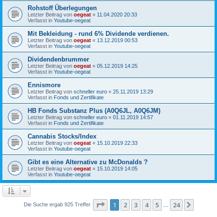
Rohstoff Überlegungen
Letzter Beitrag von
oegeat
«
11.04.2020 20:33
Verfasst in
Youtube-oegeat
Mit Bekleidung - rund 6% Dividende verdienen.
Letzter Beitrag von
oegeat
«
13.12.2019 00:53
Verfasst in
Youtube-oegeat
Dividendenbrummer
Letzter Beitrag von
oegeat
«
05.12.2019 14:25
Verfasst in
Youtube-oegeat
Ennismore
Letzter Beitrag von
schneller euro
«
25.11.2019 13:29
Verfasst in
Fonds und Zertifikate
HB Fonds Substanz Plus (A0Q6JL, A0Q6JM)
Letzter Beitrag von
schneller euro
«
01.11.2019 14:57
Verfasst in
Fonds und Zertifikate
Cannabis Stocks/Index
Letzter Beitrag von
oegeat
«
15.10.2019 22:33
Verfasst in
Youtube-oegeat
Gibt es eine Alternative zu McDonalds ?
Letzter Beitrag von
oegeat
«
15.10.2019 14:05
Verfasst in
Youtube-oegeat
Seite
1
von
24
1
2
3
4
5
24
Nächst
Die Suche ergab 925 Treffer
…