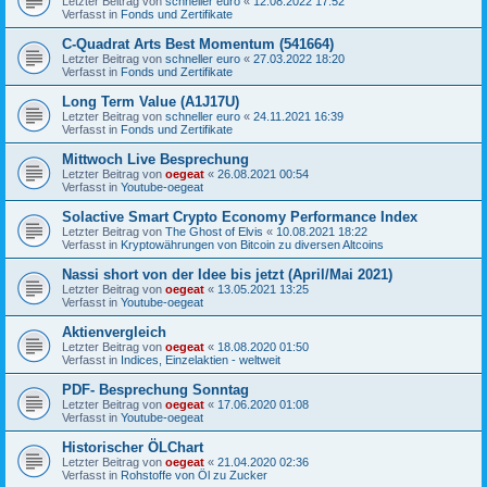
Letzter Beitrag von
schneller euro
«
12.08.2022 17:52
Verfasst in
Fonds und Zertifikate
C-Quadrat Arts Best Momentum (541664)
Letzter Beitrag von
schneller euro
«
27.03.2022 18:20
Verfasst in
Fonds und Zertifikate
Long Term Value (A1J17U)
Letzter Beitrag von
schneller euro
«
24.11.2021 16:39
Verfasst in
Fonds und Zertifikate
Mittwoch Live Besprechung
Letzter Beitrag von
oegeat
«
26.08.2021 00:54
Verfasst in
Youtube-oegeat
Solactive Smart Crypto Economy Performance Index
Letzter Beitrag von
The Ghost of Elvis
«
10.08.2021 18:22
Verfasst in
Kryptowährungen von Bitcoin zu diversen Altcoins
Nassi short von der Idee bis jetzt (April/Mai 2021)
Letzter Beitrag von
oegeat
«
13.05.2021 13:25
Verfasst in
Youtube-oegeat
Aktienvergleich
Letzter Beitrag von
oegeat
«
18.08.2020 01:50
Verfasst in
Indices, Einzelaktien - weltweit
PDF- Besprechung Sonntag
Letzter Beitrag von
oegeat
«
17.06.2020 01:08
Verfasst in
Youtube-oegeat
Historischer ÖLChart
Letzter Beitrag von
oegeat
«
21.04.2020 02:36
Verfasst in
Rohstoffe von Öl zu Zucker