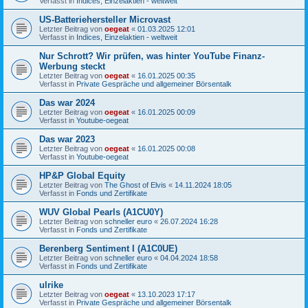
Verfasst in
Indices, Einzelaktien - weltweit
US-Batteriehersteller Microvast
Letzter Beitrag von
oegeat
«
01.03.2025 12:01
Verfasst in
Indices, Einzelaktien - weltweit
Nur Schrott? Wir prüfen, was hinter YouTube Finanz-
Werbung steckt
Letzter Beitrag von
oegeat
«
16.01.2025 00:35
Verfasst in
Private Gespräche und allgemeiner Börsentalk
Das war 2024
Letzter Beitrag von
oegeat
«
16.01.2025 00:09
Verfasst in
Youtube-oegeat
Das war 2023
Letzter Beitrag von
oegeat
«
16.01.2025 00:08
Verfasst in
Youtube-oegeat
HP&P Global Equity
Letzter Beitrag von
The Ghost of Elvis
«
14.11.2024 18:05
Verfasst in
Fonds und Zertifikate
WUV Global Pearls (A1CU0Y)
Letzter Beitrag von
schneller euro
«
26.07.2024 16:28
Verfasst in
Fonds und Zertifikate
Berenberg Sentiment I (A1C0UE)
Letzter Beitrag von
schneller euro
«
04.04.2024 18:58
Verfasst in
Fonds und Zertifikate
ulrike
Letzter Beitrag von
oegeat
«
13.10.2023 17:17
Verfasst in
Private Gespräche und allgemeiner Börsentalk