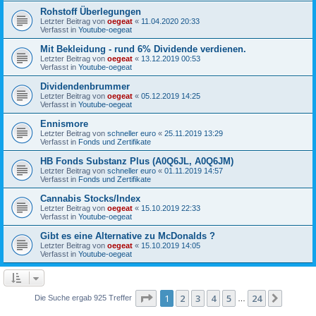
Rohstoff Überlegungen
Letzter Beitrag von
oegeat
«
11.04.2020 20:33
Verfasst in
Youtube-oegeat
Mit Bekleidung - rund 6% Dividende verdienen.
Letzter Beitrag von
oegeat
«
13.12.2019 00:53
Verfasst in
Youtube-oegeat
Dividendenbrummer
Letzter Beitrag von
oegeat
«
05.12.2019 14:25
Verfasst in
Youtube-oegeat
Ennismore
Letzter Beitrag von
schneller euro
«
25.11.2019 13:29
Verfasst in
Fonds und Zertifikate
HB Fonds Substanz Plus (A0Q6JL, A0Q6JM)
Letzter Beitrag von
schneller euro
«
01.11.2019 14:57
Verfasst in
Fonds und Zertifikate
Cannabis Stocks/Index
Letzter Beitrag von
oegeat
«
15.10.2019 22:33
Verfasst in
Youtube-oegeat
Gibt es eine Alternative zu McDonalds ?
Letzter Beitrag von
oegeat
«
15.10.2019 14:05
Verfasst in
Youtube-oegeat
Seite
1
von
24
1
2
3
4
5
24
Nächst
Die Suche ergab 925 Treffer
…