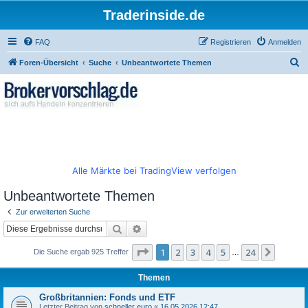
Traderinside.de
FAQ
Registrieren
Anmelden
S
Foren-Übersicht
Suche
Unbeantwortete Themen
u
c
h
e
Alle Märkte bei TradingView verfolgen
Unbeantwortete Themen
Zur erweiterten Suche
Suche
Erweiterte Suche
Seite
1
von
24
1
2
3
4
5
24
Nächst
Die Suche ergab 925 Treffer
…
Themen
Großbritannien: Fonds und ETF
Letzter Beitrag von
schneller euro
«
16.05.2026 12:47