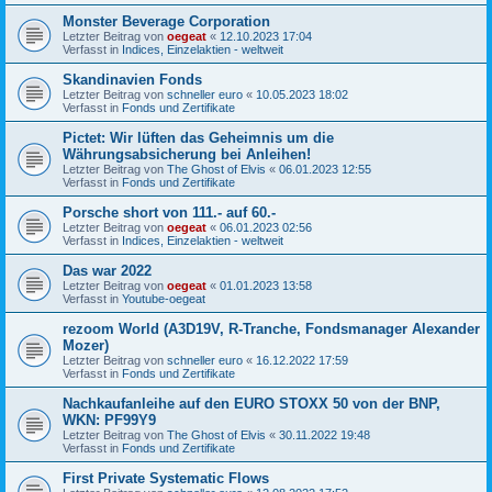
Monster Beverage Corporation
Letzter Beitrag von
oegeat
«
12.10.2023 17:04
Verfasst in
Indices, Einzelaktien - weltweit
Skandinavien Fonds
Letzter Beitrag von
schneller euro
«
10.05.2023 18:02
Verfasst in
Fonds und Zertifikate
Pictet: Wir lüften das Geheimnis um die
Währungsabsicherung bei Anleihen!
Letzter Beitrag von
The Ghost of Elvis
«
06.01.2023 12:55
Verfasst in
Fonds und Zertifikate
Porsche short von 111.- auf 60.-
Letzter Beitrag von
oegeat
«
06.01.2023 02:56
Verfasst in
Indices, Einzelaktien - weltweit
Das war 2022
Letzter Beitrag von
oegeat
«
01.01.2023 13:58
Verfasst in
Youtube-oegeat
rezoom World (A3D19V, R-Tranche, Fondsmanager Alexander
Mozer)
Letzter Beitrag von
schneller euro
«
16.12.2022 17:59
Verfasst in
Fonds und Zertifikate
Nachkaufanleihe auf den EURO STOXX 50 von der BNP,
WKN: PF99Y9
Letzter Beitrag von
The Ghost of Elvis
«
30.11.2022 19:48
Verfasst in
Fonds und Zertifikate
First Private Systematic Flows