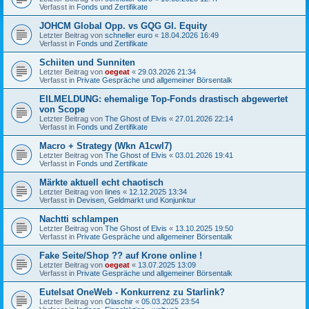
Verfasst in
Fonds und Zertifikate
JOHCM Global Opp. vs GQG Gl. Equity
Letzter Beitrag von
schneller euro
«
18.04.2026 16:49
Verfasst in
Fonds und Zertifikate
Schiiten und Sunniten
Letzter Beitrag von
oegeat
«
29.03.2026 21:34
Verfasst in
Private Gespräche und allgemeiner Börsentalk
EILMELDUNG: ehemalige Top-Fonds drastisch abgewertet
von Scope
Letzter Beitrag von
The Ghost of Elvis
«
27.01.2026 22:14
Verfasst in
Fonds und Zertifikate
Macro + Strategy (Wkn A1cwl7)
Letzter Beitrag von
The Ghost of Elvis
«
03.01.2026 19:41
Verfasst in
Fonds und Zertifikate
Märkte aktuell echt chaotisch
Letzter Beitrag von
Iines
«
12.12.2025 13:34
Verfasst in
Devisen, Geldmarkt und Konjunktur
Nachtti schlampen
Letzter Beitrag von
The Ghost of Elvis
«
13.10.2025 19:50
Verfasst in
Private Gespräche und allgemeiner Börsentalk
Fake Seite/Shop ?? auf Krone online !
Letzter Beitrag von
oegeat
«
13.07.2025 13:09
Verfasst in
Private Gespräche und allgemeiner Börsentalk
Eutelsat OneWeb - Konkurrenz zu Starlink?
Letzter Beitrag von
Olaschir
«
05.03.2025 23:54