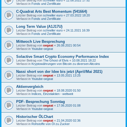
Letzter Beitrag von
schneller euro
«
12.08.2022 17:52
Verfasst in
Fonds und Zertifikate
C-Quadrat Arts Best Momentum (541664)
Letzter Beitrag von
schneller euro
«
27.03.2022 18:20
Verfasst in
Fonds und Zertifikate
Long Term Value (A1J17U)
Letzter Beitrag von
schneller euro
«
24.11.2021 16:39
Verfasst in
Fonds und Zertifikate
Mittwoch Live Besprechung
Letzter Beitrag von
oegeat
«
26.08.2021 00:54
Verfasst in
Youtube-oegeat
Solactive Smart Crypto Economy Performance Index
Letzter Beitrag von
The Ghost of Elvis
«
10.08.2021 18:22
Verfasst in
Kryptowährungen von Bitcoin zu diversen Altcoins
Nassi short von der Idee bis jetzt (April/Mai 2021)
Letzter Beitrag von
oegeat
«
13.05.2021 13:25
Verfasst in
Youtube-oegeat
Aktienvergleich
Letzter Beitrag von
oegeat
«
18.08.2020 01:50
Verfasst in
Indices, Einzelaktien - weltweit
PDF- Besprechung Sonntag
Letzter Beitrag von
oegeat
«
17.06.2020 01:08
Verfasst in
Youtube-oegeat
Historischer ÖLChart
Letzter Beitrag von
oegeat
«
21.04.2020 02:36
Verfasst in
Rohstoffe von Öl zu Zucker