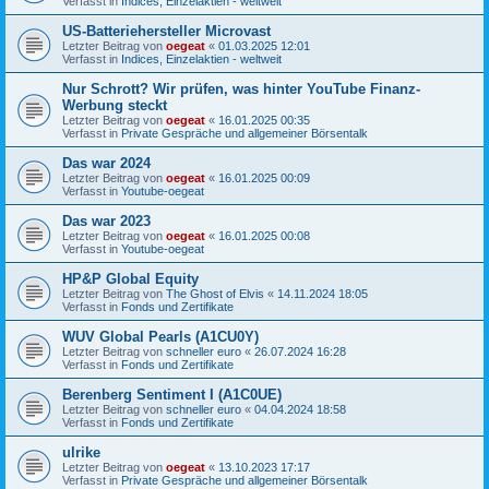
Verfasst in
Indices, Einzelaktien - weltweit
US-Batteriehersteller Microvast
Letzter Beitrag von
oegeat
«
01.03.2025 12:01
Verfasst in
Indices, Einzelaktien - weltweit
Nur Schrott? Wir prüfen, was hinter YouTube Finanz-
Werbung steckt
Letzter Beitrag von
oegeat
«
16.01.2025 00:35
Verfasst in
Private Gespräche und allgemeiner Börsentalk
Das war 2024
Letzter Beitrag von
oegeat
«
16.01.2025 00:09
Verfasst in
Youtube-oegeat
Das war 2023
Letzter Beitrag von
oegeat
«
16.01.2025 00:08
Verfasst in
Youtube-oegeat
HP&P Global Equity
Letzter Beitrag von
The Ghost of Elvis
«
14.11.2024 18:05
Verfasst in
Fonds und Zertifikate
WUV Global Pearls (A1CU0Y)
Letzter Beitrag von
schneller euro
«
26.07.2024 16:28
Verfasst in
Fonds und Zertifikate
Berenberg Sentiment I (A1C0UE)
Letzter Beitrag von
schneller euro
«
04.04.2024 18:58
Verfasst in
Fonds und Zertifikate
ulrike
Letzter Beitrag von
oegeat
«
13.10.2023 17:17
Verfasst in
Private Gespräche und allgemeiner Börsentalk