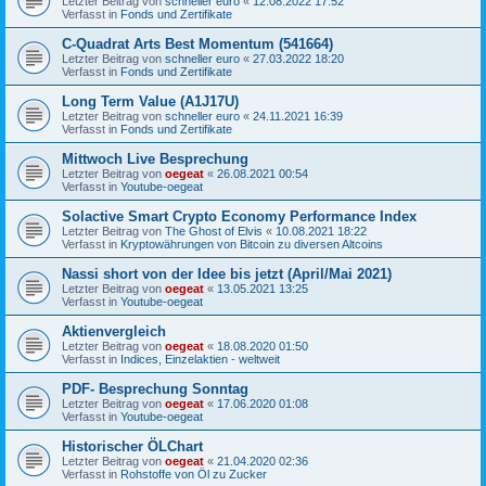
Letzter Beitrag von
schneller euro
«
12.08.2022 17:52
Verfasst in
Fonds und Zertifikate
C-Quadrat Arts Best Momentum (541664)
Letzter Beitrag von
schneller euro
«
27.03.2022 18:20
Verfasst in
Fonds und Zertifikate
Long Term Value (A1J17U)
Letzter Beitrag von
schneller euro
«
24.11.2021 16:39
Verfasst in
Fonds und Zertifikate
Mittwoch Live Besprechung
Letzter Beitrag von
oegeat
«
26.08.2021 00:54
Verfasst in
Youtube-oegeat
Solactive Smart Crypto Economy Performance Index
Letzter Beitrag von
The Ghost of Elvis
«
10.08.2021 18:22
Verfasst in
Kryptowährungen von Bitcoin zu diversen Altcoins
Nassi short von der Idee bis jetzt (April/Mai 2021)
Letzter Beitrag von
oegeat
«
13.05.2021 13:25
Verfasst in
Youtube-oegeat
Aktienvergleich
Letzter Beitrag von
oegeat
«
18.08.2020 01:50
Verfasst in
Indices, Einzelaktien - weltweit
PDF- Besprechung Sonntag
Letzter Beitrag von
oegeat
«
17.06.2020 01:08
Verfasst in
Youtube-oegeat
Historischer ÖLChart
Letzter Beitrag von
oegeat
«
21.04.2020 02:36
Verfasst in
Rohstoffe von Öl zu Zucker