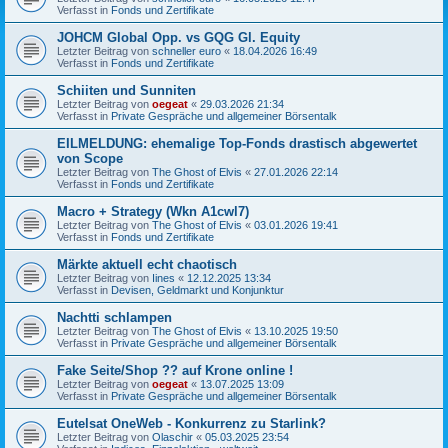
Verfasst in
Fonds und Zertifikate
JOHCM Global Opp. vs GQG Gl. Equity
Letzter Beitrag von
schneller euro
«
18.04.2026 16:49
Verfasst in
Fonds und Zertifikate
Schiiten und Sunniten
Letzter Beitrag von
oegeat
«
29.03.2026 21:34
Verfasst in
Private Gespräche und allgemeiner Börsentalk
EILMELDUNG: ehemalige Top-Fonds drastisch abgewertet
von Scope
Letzter Beitrag von
The Ghost of Elvis
«
27.01.2026 22:14
Verfasst in
Fonds und Zertifikate
Macro + Strategy (Wkn A1cwl7)
Letzter Beitrag von
The Ghost of Elvis
«
03.01.2026 19:41
Verfasst in
Fonds und Zertifikate
Märkte aktuell echt chaotisch
Letzter Beitrag von
Iines
«
12.12.2025 13:34
Verfasst in
Devisen, Geldmarkt und Konjunktur
Nachtti schlampen
Letzter Beitrag von
The Ghost of Elvis
«
13.10.2025 19:50
Verfasst in
Private Gespräche und allgemeiner Börsentalk
Fake Seite/Shop ?? auf Krone online !
Letzter Beitrag von
oegeat
«
13.07.2025 13:09
Verfasst in
Private Gespräche und allgemeiner Börsentalk
Eutelsat OneWeb - Konkurrenz zu Starlink?
Letzter Beitrag von
Olaschir
«
05.03.2025 23:54