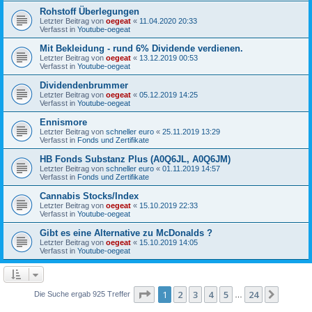
Rohstoff Überlegungen
Letzter Beitrag von
oegeat
«
11.04.2020 20:33
Verfasst in
Youtube-oegeat
Mit Bekleidung - rund 6% Dividende verdienen.
Letzter Beitrag von
oegeat
«
13.12.2019 00:53
Verfasst in
Youtube-oegeat
Dividendenbrummer
Letzter Beitrag von
oegeat
«
05.12.2019 14:25
Verfasst in
Youtube-oegeat
Ennismore
Letzter Beitrag von
schneller euro
«
25.11.2019 13:29
Verfasst in
Fonds und Zertifikate
HB Fonds Substanz Plus (A0Q6JL, A0Q6JM)
Letzter Beitrag von
schneller euro
«
01.11.2019 14:57
Verfasst in
Fonds und Zertifikate
Cannabis Stocks/Index
Letzter Beitrag von
oegeat
«
15.10.2019 22:33
Verfasst in
Youtube-oegeat
Gibt es eine Alternative zu McDonalds ?
Letzter Beitrag von
oegeat
«
15.10.2019 14:05
Verfasst in
Youtube-oegeat
Seite
1
von
24
1
2
3
4
5
24
Nächst
Die Suche ergab 925 Treffer
…