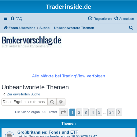
Traderinside.de
FAQ
Registrieren
Anmelden
S
Foren-Übersicht
Suche
Unbeantwortete Themen
u
c
h
e
Alle Märkte bei TradingView verfolgen
Unbeantwortete Themen
Zur erweiterten Suche
Suche
Erweiterte Suche
Seite
1
von
24
1
2
3
4
5
24
Nächst
Die Suche ergab 925 Treffer
…
Themen
Großbritannien: Fonds und ETF
Letzter Beitrag von
schneller euro
«
16.05.2026 12:47