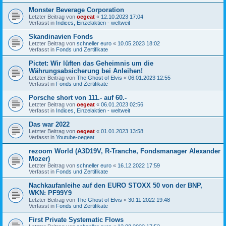
Monster Beverage Corporation
Letzter Beitrag von
oegeat
«
12.10.2023 17:04
Verfasst in
Indices, Einzelaktien - weltweit
Skandinavien Fonds
Letzter Beitrag von
schneller euro
«
10.05.2023 18:02
Verfasst in
Fonds und Zertifikate
Pictet: Wir lüften das Geheimnis um die
Währungsabsicherung bei Anleihen!
Letzter Beitrag von
The Ghost of Elvis
«
06.01.2023 12:55
Verfasst in
Fonds und Zertifikate
Porsche short von 111.- auf 60.-
Letzter Beitrag von
oegeat
«
06.01.2023 02:56
Verfasst in
Indices, Einzelaktien - weltweit
Das war 2022
Letzter Beitrag von
oegeat
«
01.01.2023 13:58
Verfasst in
Youtube-oegeat
rezoom World (A3D19V, R-Tranche, Fondsmanager Alexander
Mozer)
Letzter Beitrag von
schneller euro
«
16.12.2022 17:59
Verfasst in
Fonds und Zertifikate
Nachkaufanleihe auf den EURO STOXX 50 von der BNP,
WKN: PF99Y9
Letzter Beitrag von
The Ghost of Elvis
«
30.11.2022 19:48
Verfasst in
Fonds und Zertifikate
First Private Systematic Flows