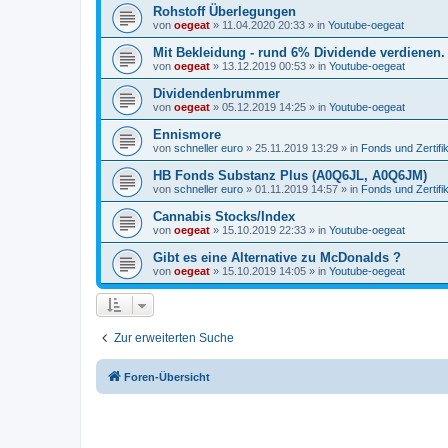
Rohstoff Überlegungen
von
oegeat
»
11.04.2020 20:33
» in
Youtube-oegeat
Mit Bekleidung - rund 6% Dividende verdienen.
von
oegeat
»
13.12.2019 00:53
» in
Youtube-oegeat
Dividendenbrummer
von
oegeat
»
05.12.2019 14:25
» in
Youtube-oegeat
Ennismore
von
schneller euro
»
25.11.2019 13:29
» in
Fonds und Zertifi
HB Fonds Substanz Plus (A0Q6JL, A0Q6JM)
von
schneller euro
»
01.11.2019 14:57
» in
Fonds und Zertifi
Cannabis Stocks/Index
von
oegeat
»
15.10.2019 22:33
» in
Youtube-oegeat
Gibt es eine Alternative zu McDonalds ?
von
oegeat
»
15.10.2019 14:05
» in
Youtube-oegeat
Zur erweiterten Suche
Foren-Übersicht