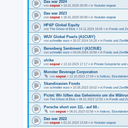
Das war 2024
von
oegeat
»
16.01.2025 00:09
» in
Youtube-oegeat
Das war 2023
von
oegeat
»
16.01.2025 00:08
» in
Youtube-oegeat
HP&P Global Equity
von
The Ghost of Elvis
»
14.11.2024 18:05
» in
Fonds und Zer
WUV Global Pearls (A1CU0Y)
von
schneller euro
»
26.07.2024 16:28
» in
Fonds und Zertifi
Berenberg Sentiment I (A1C0UE)
von
schneller euro
»
04.04.2024 18:58
» in
Fonds und Zertifi
ulrike
von
oegeat
»
13.10.2023 17:17
» in
Private Gespräche und a
Monster Beverage Corporation
von
oegeat
»
12.10.2023 17:04
» in
Indices, Einzelaktien
Skandinavien Fonds
von
schneller euro
»
10.05.2023 18:02
» in
Fonds und Zertifi
Pictet: Wir lüften das Geheimnis um die Währu
von
The Ghost of Elvis
»
06.01.2023 12:55
» in
Fonds und Zer
Porsche short von 111.- auf 60.-
von
oegeat
»
06.01.2023 02:56
» in
Indices, Einzelaktien
Das war 2022
von
oegeat
»
01.01.2023 13:58
» in
Youtube-oegeat