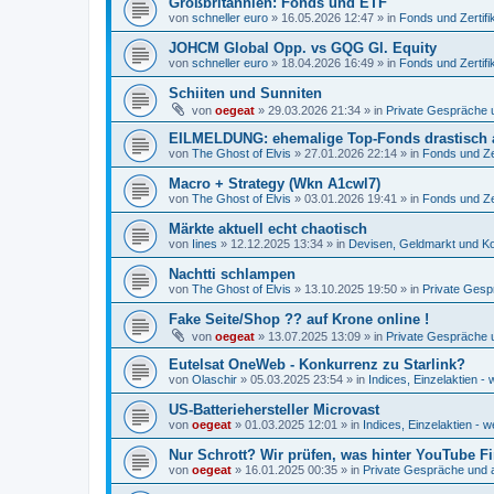
Großbritannien: Fonds und ETF
von
schneller euro
»
16.05.2026 12:47
» in
Fonds und Zertifi
JOHCM Global Opp. vs GQG Gl. Equity
von
schneller euro
»
18.04.2026 16:49
» in
Fonds und Zertifi
Schiiten und Sunniten
von
oegeat
»
29.03.2026 21:34
» in
Private Gespräche u
EILMELDUNG: ehemalige Top-Fonds drastisch 
von
The Ghost of Elvis
»
27.01.2026 22:14
» in
Fonds und Zer
Macro + Strategy (Wkn A1cwl7)
von
The Ghost of Elvis
»
03.01.2026 19:41
» in
Fonds und Zer
Märkte aktuell echt chaotisch
von
Iines
»
12.12.2025 13:34
» in
Devisen, Geldmarkt und Ko
Nachtti schlampen
von
The Ghost of Elvis
»
13.10.2025 19:50
» in
Private Gesp
Fake Seite/Shop ?? auf Krone online !
von
oegeat
»
13.07.2025 13:09
» in
Private Gespräche u
Eutelsat OneWeb - Konkurrenz zu Starlink?
von
Olaschir
»
05.03.2025 23:54
» in
Indices, Einzelaktien - 
US-Batteriehersteller Microvast
von
oegeat
»
01.03.2025 12:01
» in
Indices, Einzelaktien - w
Nur Schrott? Wir prüfen, was hinter YouTube F
von
oegeat
»
16.01.2025 00:35
» in
Private Gespräche und a