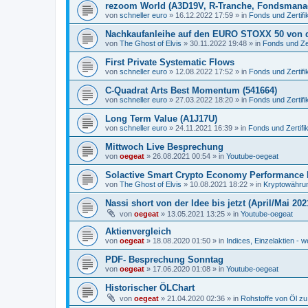
rezoom World (A3D19V, R-Tranche, Fondsmana
von
schneller euro
»
16.12.2022 17:59
» in
Fonds und Zertifi
Nachkaufanleihe auf den EURO STOXX 50 von 
von
The Ghost of Elvis
»
30.11.2022 19:48
» in
Fonds und Zer
First Private Systematic Flows
von
schneller euro
»
12.08.2022 17:52
» in
Fonds und Zertifi
C-Quadrat Arts Best Momentum (541664)
von
schneller euro
»
27.03.2022 18:20
» in
Fonds und Zertifi
Long Term Value (A1J17U)
von
schneller euro
»
24.11.2021 16:39
» in
Fonds und Zertifi
Mittwoch Live Besprechung
von
oegeat
»
26.08.2021 00:54
» in
Youtube-oegeat
Solactive Smart Crypto Economy Performance 
von
The Ghost of Elvis
»
10.08.2021 18:22
» in
Kryptowährun
Nassi short von der Idee bis jetzt (April/Mai 202
von
oegeat
»
13.05.2021 13:25
» in
Youtube-oegeat
Aktienvergleich
von
oegeat
»
18.08.2020 01:50
» in
Indices, Einzelaktien - w
PDF- Besprechung Sonntag
von
oegeat
»
17.06.2020 01:08
» in
Youtube-oegeat
Historischer ÖLChart
von
oegeat
»
21.04.2020 02:36
» in
Rohstoffe von Öl z