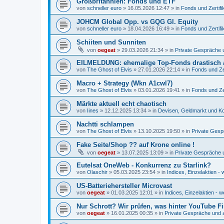
Großbritannien: Fonds und ETF
von
schneller euro
»
16.05.2026 12:47
» in
Fonds und Zertifi
JOHCM Global Opp. vs GQG Gl. Equity
von
schneller euro
»
18.04.2026 16:49
» in
Fonds und Zertifi
Schiiten und Sunniten
von
oegeat
»
29.03.2026 21:34
» in
Private Gespräche u
EILMELDUNG: ehemalige Top-Fonds drastisch 
von
The Ghost of Elvis
»
27.01.2026 22:14
» in
Fonds und Zer
Macro + Strategy (Wkn A1cwl7)
von
The Ghost of Elvis
»
03.01.2026 19:41
» in
Fonds und Zer
Märkte aktuell echt chaotisch
von
Iines
»
12.12.2025 13:34
» in
Devisen, Geldmarkt und Ko
Nachtti schlampen
von
The Ghost of Elvis
»
13.10.2025 19:50
» in
Private Gesp
Fake Seite/Shop ?? auf Krone online !
von
oegeat
»
13.07.2025 13:09
» in
Private Gespräche u
Eutelsat OneWeb - Konkurrenz zu Starlink?
von
Olaschir
»
05.03.2025 23:54
» in
Indices, Einzelaktien - 
US-Batteriehersteller Microvast
von
oegeat
»
01.03.2025 12:01
» in
Indices, Einzelaktien - w
Nur Schrott? Wir prüfen, was hinter YouTube F
von
oegeat
»
16.01.2025 00:35
» in
Private Gespräche und a