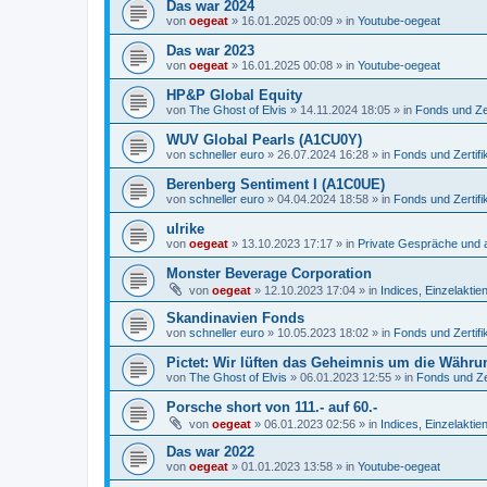
Das war 2024
von
oegeat
»
16.01.2025 00:09
» in
Youtube-oegeat
Das war 2023
von
oegeat
»
16.01.2025 00:08
» in
Youtube-oegeat
HP&P Global Equity
von
The Ghost of Elvis
»
14.11.2024 18:05
» in
Fonds und Zer
WUV Global Pearls (A1CU0Y)
von
schneller euro
»
26.07.2024 16:28
» in
Fonds und Zertifi
Berenberg Sentiment I (A1C0UE)
von
schneller euro
»
04.04.2024 18:58
» in
Fonds und Zertifi
ulrike
von
oegeat
»
13.10.2023 17:17
» in
Private Gespräche und a
Monster Beverage Corporation
von
oegeat
»
12.10.2023 17:04
» in
Indices, Einzelaktien
Skandinavien Fonds
von
schneller euro
»
10.05.2023 18:02
» in
Fonds und Zertifi
Pictet: Wir lüften das Geheimnis um die Währu
von
The Ghost of Elvis
»
06.01.2023 12:55
» in
Fonds und Zer
Porsche short von 111.- auf 60.-
von
oegeat
»
06.01.2023 02:56
» in
Indices, Einzelaktien
Das war 2022
von
oegeat
»
01.01.2023 13:58
» in
Youtube-oegeat