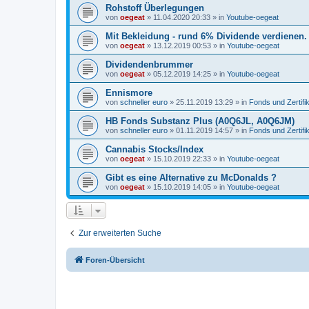
Rohstoff Überlegungen
von
oegeat
»
11.04.2020 20:33
» in
Youtube-oegeat
Mit Bekleidung - rund 6% Dividende verdienen.
von
oegeat
»
13.12.2019 00:53
» in
Youtube-oegeat
Dividendenbrummer
von
oegeat
»
05.12.2019 14:25
» in
Youtube-oegeat
Ennismore
von
schneller euro
»
25.11.2019 13:29
» in
Fonds und Zertifi
HB Fonds Substanz Plus (A0Q6JL, A0Q6JM)
von
schneller euro
»
01.11.2019 14:57
» in
Fonds und Zertifi
Cannabis Stocks/Index
von
oegeat
»
15.10.2019 22:33
» in
Youtube-oegeat
Gibt es eine Alternative zu McDonalds ?
von
oegeat
»
15.10.2019 14:05
» in
Youtube-oegeat
Zur erweiterten Suche
Foren-Übersicht