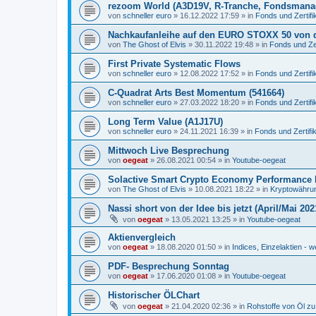
rezoom World (A3D19V, R-Tranche, Fondsmana
von
schneller euro
»
16.12.2022 17:59
» in
Fonds und Zertifi
Nachkaufanleihe auf den EURO STOXX 50 von 
von
The Ghost of Elvis
»
30.11.2022 19:48
» in
Fonds und Zer
First Private Systematic Flows
von
schneller euro
»
12.08.2022 17:52
» in
Fonds und Zertifi
C-Quadrat Arts Best Momentum (541664)
von
schneller euro
»
27.03.2022 18:20
» in
Fonds und Zertifi
Long Term Value (A1J17U)
von
schneller euro
»
24.11.2021 16:39
» in
Fonds und Zertifi
Mittwoch Live Besprechung
von
oegeat
»
26.08.2021 00:54
» in
Youtube-oegeat
Solactive Smart Crypto Economy Performance 
von
The Ghost of Elvis
»
10.08.2021 18:22
» in
Kryptowährun
Nassi short von der Idee bis jetzt (April/Mai 202
von
oegeat
»
13.05.2021 13:25
» in
Youtube-oegeat
Aktienvergleich
von
oegeat
»
18.08.2020 01:50
» in
Indices, Einzelaktien - w
PDF- Besprechung Sonntag
von
oegeat
»
17.06.2020 01:08
» in
Youtube-oegeat
Historischer ÖLChart
von
oegeat
»
21.04.2020 02:36
» in
Rohstoffe von Öl z