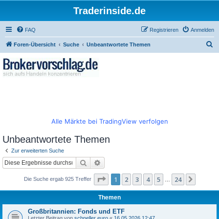
Traderinside.de
FAQ
Registrieren
Anmelden
S
Foren-Übersicht
Suche
Unbeantwortete Themen
u
c
h
e
Alle Märkte bei TradingView verfolgen
Unbeantwortete Themen
Zur erweiterten Suche
Suche
Erweiterte Suche
Seite
1
von
24
1
2
3
4
5
24
Nächst
Die Suche ergab 925 Treffer
…
Themen
Großbritannien: Fonds und ETF
Letzter Beitrag von
schneller euro
«
16.05.2026 12:47