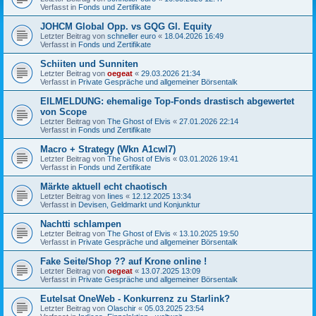
Verfasst in
Fonds und Zertifikate
JOHCM Global Opp. vs GQG Gl. Equity
Letzter Beitrag von
schneller euro
«
18.04.2026 16:49
Verfasst in
Fonds und Zertifikate
Schiiten und Sunniten
Letzter Beitrag von
oegeat
«
29.03.2026 21:34
Verfasst in
Private Gespräche und allgemeiner Börsentalk
EILMELDUNG: ehemalige Top-Fonds drastisch abgewertet
von Scope
Letzter Beitrag von
The Ghost of Elvis
«
27.01.2026 22:14
Verfasst in
Fonds und Zertifikate
Macro + Strategy (Wkn A1cwl7)
Letzter Beitrag von
The Ghost of Elvis
«
03.01.2026 19:41
Verfasst in
Fonds und Zertifikate
Märkte aktuell echt chaotisch
Letzter Beitrag von
Iines
«
12.12.2025 13:34
Verfasst in
Devisen, Geldmarkt und Konjunktur
Nachtti schlampen
Letzter Beitrag von
The Ghost of Elvis
«
13.10.2025 19:50
Verfasst in
Private Gespräche und allgemeiner Börsentalk
Fake Seite/Shop ?? auf Krone online !
Letzter Beitrag von
oegeat
«
13.07.2025 13:09
Verfasst in
Private Gespräche und allgemeiner Börsentalk
Eutelsat OneWeb - Konkurrenz zu Starlink?
Letzter Beitrag von
Olaschir
«
05.03.2025 23:54