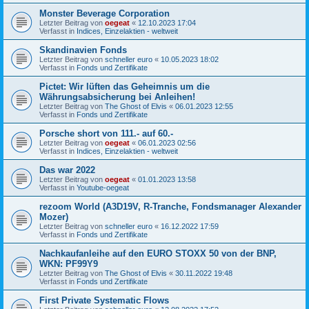
Monster Beverage Corporation
Letzter Beitrag von
oegeat
«
12.10.2023 17:04
Verfasst in
Indices, Einzelaktien - weltweit
Skandinavien Fonds
Letzter Beitrag von
schneller euro
«
10.05.2023 18:02
Verfasst in
Fonds und Zertifikate
Pictet: Wir lüften das Geheimnis um die
Währungsabsicherung bei Anleihen!
Letzter Beitrag von
The Ghost of Elvis
«
06.01.2023 12:55
Verfasst in
Fonds und Zertifikate
Porsche short von 111.- auf 60.-
Letzter Beitrag von
oegeat
«
06.01.2023 02:56
Verfasst in
Indices, Einzelaktien - weltweit
Das war 2022
Letzter Beitrag von
oegeat
«
01.01.2023 13:58
Verfasst in
Youtube-oegeat
rezoom World (A3D19V, R-Tranche, Fondsmanager Alexander
Mozer)
Letzter Beitrag von
schneller euro
«
16.12.2022 17:59
Verfasst in
Fonds und Zertifikate
Nachkaufanleihe auf den EURO STOXX 50 von der BNP,
WKN: PF99Y9
Letzter Beitrag von
The Ghost of Elvis
«
30.11.2022 19:48
Verfasst in
Fonds und Zertifikate
First Private Systematic Flows