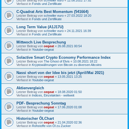
Letzter Beitrag von
schneller euro
«
12.08.2022 17:52
Verfasst in
Fonds und Zertifikate
C-Quadrat Arts Best Momentum (541664)
Letzter Beitrag von
schneller euro
«
27.03.2022 18:20
Verfasst in
Fonds und Zertifikate
Long Term Value (A1J17U)
Letzter Beitrag von
schneller euro
«
24.11.2021 16:39
Verfasst in
Fonds und Zertifikate
Mittwoch Live Besprechung
Letzter Beitrag von
oegeat
«
26.08.2021 00:54
Verfasst in
Youtube-oegeat
Solactive Smart Crypto Economy Performance Index
Letzter Beitrag von
The Ghost of Elvis
«
10.08.2021 18:22
Verfasst in
Kryptowährungen von Bitcoin zu diversen Altcoins
Nassi short von der Idee bis jetzt (April/Mai 2021)
Letzter Beitrag von
oegeat
«
13.05.2021 13:25
Verfasst in
Youtube-oegeat
Aktienvergleich
Letzter Beitrag von
oegeat
«
18.08.2020 01:50
Verfasst in
Indices, Einzelaktien - weltweit
PDF- Besprechung Sonntag
Letzter Beitrag von
oegeat
«
17.06.2020 01:08
Verfasst in
Youtube-oegeat
Historischer ÖLChart
Letzter Beitrag von
oegeat
«
21.04.2020 02:36
Verfasst in
Rohstoffe von Öl zu Zucker