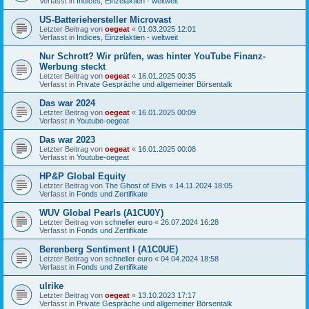
Verfasst in
Indices, Einzelaktien - weltweit
US-Batteriehersteller Microvast
Letzter Beitrag von
oegeat
«
01.03.2025 12:01
Verfasst in
Indices, Einzelaktien - weltweit
Nur Schrott? Wir prüfen, was hinter YouTube Finanz-
Werbung steckt
Letzter Beitrag von
oegeat
«
16.01.2025 00:35
Verfasst in
Private Gespräche und allgemeiner Börsentalk
Das war 2024
Letzter Beitrag von
oegeat
«
16.01.2025 00:09
Verfasst in
Youtube-oegeat
Das war 2023
Letzter Beitrag von
oegeat
«
16.01.2025 00:08
Verfasst in
Youtube-oegeat
HP&P Global Equity
Letzter Beitrag von
The Ghost of Elvis
«
14.11.2024 18:05
Verfasst in
Fonds und Zertifikate
WUV Global Pearls (A1CU0Y)
Letzter Beitrag von
schneller euro
«
26.07.2024 16:28
Verfasst in
Fonds und Zertifikate
Berenberg Sentiment I (A1C0UE)
Letzter Beitrag von
schneller euro
«
04.04.2024 18:58
Verfasst in
Fonds und Zertifikate
ulrike
Letzter Beitrag von
oegeat
«
13.10.2023 17:17
Verfasst in
Private Gespräche und allgemeiner Börsentalk