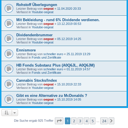
Rohstoff Überlegungen
Letzter Beitrag von
oegeat
«
11.04.2020 20:33
Verfasst in
Youtube-oegeat
Mit Bekleidung - rund 6% Dividende verdienen.
Letzter Beitrag von
oegeat
«
13.12.2019 00:53
Verfasst in
Youtube-oegeat
Dividendenbrummer
Letzter Beitrag von
oegeat
«
05.12.2019 14:25
Verfasst in
Youtube-oegeat
Ennismore
Letzter Beitrag von
schneller euro
«
25.11.2019 13:29
Verfasst in
Fonds und Zertifikate
HB Fonds Substanz Plus (A0Q6JL, A0Q6JM)
Letzter Beitrag von
schneller euro
«
01.11.2019 14:57
Verfasst in
Fonds und Zertifikate
Cannabis Stocks/Index
Letzter Beitrag von
oegeat
«
15.10.2019 22:33
Verfasst in
Youtube-oegeat
Gibt es eine Alternative zu McDonalds ?
Letzter Beitrag von
oegeat
«
15.10.2019 14:05
Verfasst in
Youtube-oegeat
Seite
1
von
24
1
2
3
4
5
24
Nächst
Die Suche ergab 925 Treffer
…