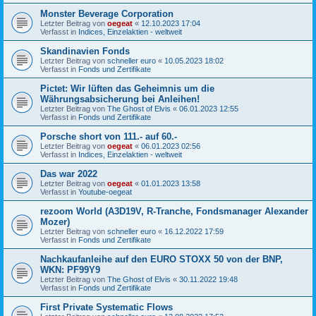
Monster Beverage Corporation
Letzter Beitrag von
oegeat
«
12.10.2023 17:04
Verfasst in
Indices, Einzelaktien - weltweit
Skandinavien Fonds
Letzter Beitrag von
schneller euro
«
10.05.2023 18:02
Verfasst in
Fonds und Zertifikate
Pictet: Wir lüften das Geheimnis um die
Währungsabsicherung bei Anleihen!
Letzter Beitrag von
The Ghost of Elvis
«
06.01.2023 12:55
Verfasst in
Fonds und Zertifikate
Porsche short von 111.- auf 60.-
Letzter Beitrag von
oegeat
«
06.01.2023 02:56
Verfasst in
Indices, Einzelaktien - weltweit
Das war 2022
Letzter Beitrag von
oegeat
«
01.01.2023 13:58
Verfasst in
Youtube-oegeat
rezoom World (A3D19V, R-Tranche, Fondsmanager Alexander
Mozer)
Letzter Beitrag von
schneller euro
«
16.12.2022 17:59
Verfasst in
Fonds und Zertifikate
Nachkaufanleihe auf den EURO STOXX 50 von der BNP,
WKN: PF99Y9
Letzter Beitrag von
The Ghost of Elvis
«
30.11.2022 19:48
Verfasst in
Fonds und Zertifikate
First Private Systematic Flows