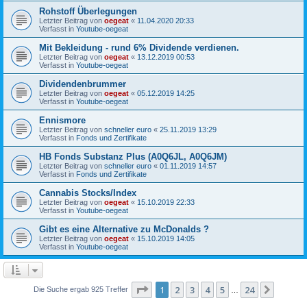
Rohstoff Überlegungen
Letzter Beitrag von
oegeat
«
11.04.2020 20:33
Verfasst in
Youtube-oegeat
Mit Bekleidung - rund 6% Dividende verdienen.
Letzter Beitrag von
oegeat
«
13.12.2019 00:53
Verfasst in
Youtube-oegeat
Dividendenbrummer
Letzter Beitrag von
oegeat
«
05.12.2019 14:25
Verfasst in
Youtube-oegeat
Ennismore
Letzter Beitrag von
schneller euro
«
25.11.2019 13:29
Verfasst in
Fonds und Zertifikate
HB Fonds Substanz Plus (A0Q6JL, A0Q6JM)
Letzter Beitrag von
schneller euro
«
01.11.2019 14:57
Verfasst in
Fonds und Zertifikate
Cannabis Stocks/Index
Letzter Beitrag von
oegeat
«
15.10.2019 22:33
Verfasst in
Youtube-oegeat
Gibt es eine Alternative zu McDonalds ?
Letzter Beitrag von
oegeat
«
15.10.2019 14:05
Verfasst in
Youtube-oegeat
Seite
1
von
24
1
2
3
4
5
24
Nächst
Die Suche ergab 925 Treffer
…