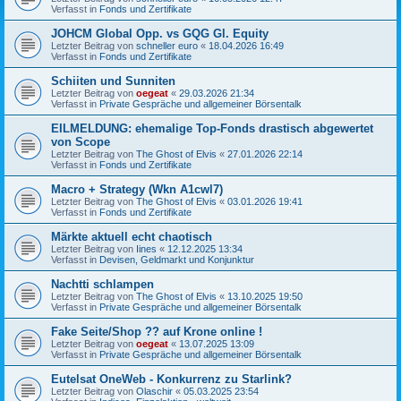
Verfasst in
Fonds und Zertifikate
JOHCM Global Opp. vs GQG Gl. Equity
Letzter Beitrag von
schneller euro
«
18.04.2026 16:49
Verfasst in
Fonds und Zertifikate
Schiiten und Sunniten
Letzter Beitrag von
oegeat
«
29.03.2026 21:34
Verfasst in
Private Gespräche und allgemeiner Börsentalk
EILMELDUNG: ehemalige Top-Fonds drastisch abgewertet
von Scope
Letzter Beitrag von
The Ghost of Elvis
«
27.01.2026 22:14
Verfasst in
Fonds und Zertifikate
Macro + Strategy (Wkn A1cwl7)
Letzter Beitrag von
The Ghost of Elvis
«
03.01.2026 19:41
Verfasst in
Fonds und Zertifikate
Märkte aktuell echt chaotisch
Letzter Beitrag von
Iines
«
12.12.2025 13:34
Verfasst in
Devisen, Geldmarkt und Konjunktur
Nachtti schlampen
Letzter Beitrag von
The Ghost of Elvis
«
13.10.2025 19:50
Verfasst in
Private Gespräche und allgemeiner Börsentalk
Fake Seite/Shop ?? auf Krone online !
Letzter Beitrag von
oegeat
«
13.07.2025 13:09
Verfasst in
Private Gespräche und allgemeiner Börsentalk
Eutelsat OneWeb - Konkurrenz zu Starlink?
Letzter Beitrag von
Olaschir
«
05.03.2025 23:54