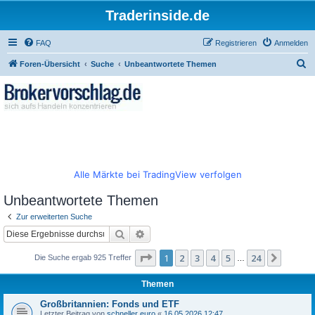
Traderinside.de
FAQ
Registrieren
Anmelden
S
Foren-Übersicht
Suche
Unbeantwortete Themen
u
c
h
e
Alle Märkte bei TradingView verfolgen
Unbeantwortete Themen
Zur erweiterten Suche
Suche
Erweiterte Suche
Seite
1
von
24
1
2
3
4
5
24
Nächst
Die Suche ergab 925 Treffer
…
Themen
Großbritannien: Fonds und ETF
Letzter Beitrag von
schneller euro
«
16.05.2026 12:47