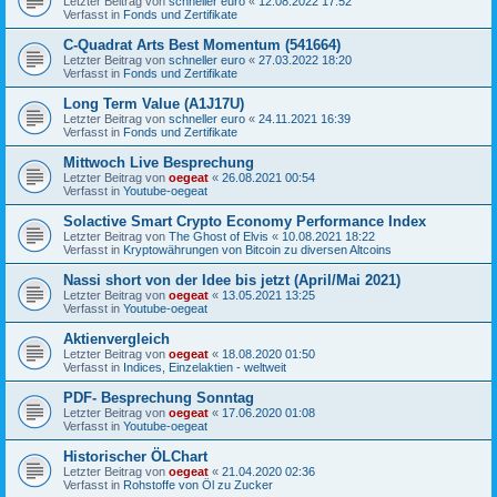
Letzter Beitrag von
schneller euro
«
12.08.2022 17:52
Verfasst in
Fonds und Zertifikate
C-Quadrat Arts Best Momentum (541664)
Letzter Beitrag von
schneller euro
«
27.03.2022 18:20
Verfasst in
Fonds und Zertifikate
Long Term Value (A1J17U)
Letzter Beitrag von
schneller euro
«
24.11.2021 16:39
Verfasst in
Fonds und Zertifikate
Mittwoch Live Besprechung
Letzter Beitrag von
oegeat
«
26.08.2021 00:54
Verfasst in
Youtube-oegeat
Solactive Smart Crypto Economy Performance Index
Letzter Beitrag von
The Ghost of Elvis
«
10.08.2021 18:22
Verfasst in
Kryptowährungen von Bitcoin zu diversen Altcoins
Nassi short von der Idee bis jetzt (April/Mai 2021)
Letzter Beitrag von
oegeat
«
13.05.2021 13:25
Verfasst in
Youtube-oegeat
Aktienvergleich
Letzter Beitrag von
oegeat
«
18.08.2020 01:50
Verfasst in
Indices, Einzelaktien - weltweit
PDF- Besprechung Sonntag
Letzter Beitrag von
oegeat
«
17.06.2020 01:08
Verfasst in
Youtube-oegeat
Historischer ÖLChart
Letzter Beitrag von
oegeat
«
21.04.2020 02:36
Verfasst in
Rohstoffe von Öl zu Zucker