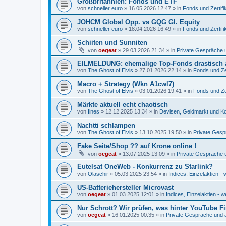
Großbritannien: Fonds und ETF
von
schneller euro
»
16.05.2026 12:47
» in
Fonds und Zertifi
JOHCM Global Opp. vs GQG Gl. Equity
von
schneller euro
»
18.04.2026 16:49
» in
Fonds und Zertifi
Schiiten und Sunniten
von
oegeat
»
29.03.2026 21:34
» in
Private Gespräche u
EILMELDUNG: ehemalige Top-Fonds drastisch 
von
The Ghost of Elvis
»
27.01.2026 22:14
» in
Fonds und Zer
Macro + Strategy (Wkn A1cwl7)
von
The Ghost of Elvis
»
03.01.2026 19:41
» in
Fonds und Zer
Märkte aktuell echt chaotisch
von
Iines
»
12.12.2025 13:34
» in
Devisen, Geldmarkt und Ko
Nachtti schlampen
von
The Ghost of Elvis
»
13.10.2025 19:50
» in
Private Gesp
Fake Seite/Shop ?? auf Krone online !
von
oegeat
»
13.07.2025 13:09
» in
Private Gespräche u
Eutelsat OneWeb - Konkurrenz zu Starlink?
von
Olaschir
»
05.03.2025 23:54
» in
Indices, Einzelaktien - 
US-Batteriehersteller Microvast
von
oegeat
»
01.03.2025 12:01
» in
Indices, Einzelaktien - w
Nur Schrott? Wir prüfen, was hinter YouTube F
von
oegeat
»
16.01.2025 00:35
» in
Private Gespräche und a