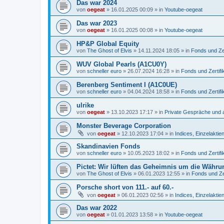
Das war 2024
von
oegeat
»
16.01.2025 00:09
» in
Youtube-oegeat
Das war 2023
von
oegeat
»
16.01.2025 00:08
» in
Youtube-oegeat
HP&P Global Equity
von
The Ghost of Elvis
»
14.11.2024 18:05
» in
Fonds und Zer
WUV Global Pearls (A1CU0Y)
von
schneller euro
»
26.07.2024 16:28
» in
Fonds und Zertifi
Berenberg Sentiment I (A1C0UE)
von
schneller euro
»
04.04.2024 18:58
» in
Fonds und Zertifi
ulrike
von
oegeat
»
13.10.2023 17:17
» in
Private Gespräche und a
Monster Beverage Corporation
von
oegeat
»
12.10.2023 17:04
» in
Indices, Einzelaktien
Skandinavien Fonds
von
schneller euro
»
10.05.2023 18:02
» in
Fonds und Zertifi
Pictet: Wir lüften das Geheimnis um die Währu
von
The Ghost of Elvis
»
06.01.2023 12:55
» in
Fonds und Zer
Porsche short von 111.- auf 60.-
von
oegeat
»
06.01.2023 02:56
» in
Indices, Einzelaktien
Das war 2022
von
oegeat
»
01.01.2023 13:58
» in
Youtube-oegeat