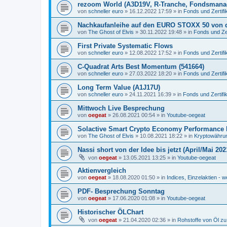
rezoom World (A3D19V, R-Tranche, Fondsmana
von
schneller euro
»
16.12.2022 17:59
» in
Fonds und Zertifi
Nachkaufanleihe auf den EURO STOXX 50 von 
von
The Ghost of Elvis
»
30.11.2022 19:48
» in
Fonds und Zer
First Private Systematic Flows
von
schneller euro
»
12.08.2022 17:52
» in
Fonds und Zertifi
C-Quadrat Arts Best Momentum (541664)
von
schneller euro
»
27.03.2022 18:20
» in
Fonds und Zertifi
Long Term Value (A1J17U)
von
schneller euro
»
24.11.2021 16:39
» in
Fonds und Zertifi
Mittwoch Live Besprechung
von
oegeat
»
26.08.2021 00:54
» in
Youtube-oegeat
Solactive Smart Crypto Economy Performance 
von
The Ghost of Elvis
»
10.08.2021 18:22
» in
Kryptowährun
Nassi short von der Idee bis jetzt (April/Mai 202
von
oegeat
»
13.05.2021 13:25
» in
Youtube-oegeat
Aktienvergleich
von
oegeat
»
18.08.2020 01:50
» in
Indices, Einzelaktien - w
PDF- Besprechung Sonntag
von
oegeat
»
17.06.2020 01:08
» in
Youtube-oegeat
Historischer ÖLChart
von
oegeat
»
21.04.2020 02:36
» in
Rohstoffe von Öl z