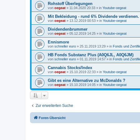
Rohstoff Überlegungen
von
oegeat
»
11.04.2020 20:33
» in
Youtube-oegeat
Mit Bekleidung - rund 6% Dividende verdienen.
von
oegeat
»
13.12.2019 00:53
» in
Youtube-oegeat
Dividendenbrummer
von
oegeat
»
05.12.2019 14:25
» in
Youtube-oegeat
Ennismore
von
schneller euro
»
25.11.2019 13:29
» in
Fonds und Zertifi
HB Fonds Substanz Plus (A0Q6JL, A0Q6JM)
von
schneller euro
»
01.11.2019 14:57
» in
Fonds und Zertifi
Cannabis Stocks/Index
von
oegeat
»
15.10.2019 22:33
» in
Youtube-oegeat
Gibt es eine Alternative zu McDonalds ?
von
oegeat
»
15.10.2019 14:05
» in
Youtube-oegeat
Zur erweiterten Suche
Foren-Übersicht