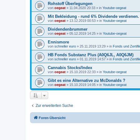
Rohstoff Überlegungen
von
oegeat
»
11.04.2020 20:33
» in
Youtube-oegeat
Mit Bekleidung - rund 6% Dividende verdienen.
von
oegeat
»
13.12.2019 00:53
» in
Youtube-oegeat
Dividendenbrummer
von
oegeat
»
05.12.2019 14:25
» in
Youtube-oegeat
Ennismore
von
schneller euro
»
25.11.2019 13:29
» in
Fonds und Zertifi
HB Fonds Substanz Plus (A0Q6JL, A0Q6JM)
von
schneller euro
»
01.11.2019 14:57
» in
Fonds und Zertifi
Cannabis Stocks/Index
von
oegeat
»
15.10.2019 22:33
» in
Youtube-oegeat
Gibt es eine Alternative zu McDonalds ?
von
oegeat
»
15.10.2019 14:05
» in
Youtube-oegeat
Zur erweiterten Suche
Foren-Übersicht