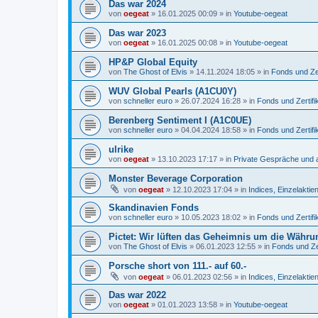
Das war 2024
von
oegeat
»
16.01.2025 00:09
» in
Youtube-oegeat
Das war 2023
von
oegeat
»
16.01.2025 00:08
» in
Youtube-oegeat
HP&P Global Equity
von
The Ghost of Elvis
»
14.11.2024 18:05
» in
Fonds und Zer
WUV Global Pearls (A1CU0Y)
von
schneller euro
»
26.07.2024 16:28
» in
Fonds und Zertifi
Berenberg Sentiment I (A1C0UE)
von
schneller euro
»
04.04.2024 18:58
» in
Fonds und Zertifi
ulrike
von
oegeat
»
13.10.2023 17:17
» in
Private Gespräche und a
Monster Beverage Corporation
von
oegeat
»
12.10.2023 17:04
» in
Indices, Einzelaktien
Skandinavien Fonds
von
schneller euro
»
10.05.2023 18:02
» in
Fonds und Zertifi
Pictet: Wir lüften das Geheimnis um die Währu
von
The Ghost of Elvis
»
06.01.2023 12:55
» in
Fonds und Zer
Porsche short von 111.- auf 60.-
von
oegeat
»
06.01.2023 02:56
» in
Indices, Einzelaktien
Das war 2022
von
oegeat
»
01.01.2023 13:58
» in
Youtube-oegeat