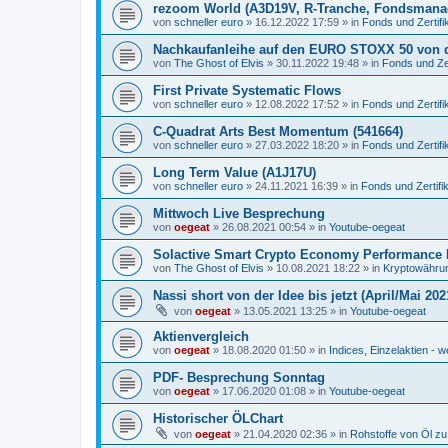
rezoom World (A3D19V, R-Tranche, Fondsmana
von
schneller euro
»
16.12.2022 17:59
» in
Fonds und Zertifi
Nachkaufanleihe auf den EURO STOXX 50 von 
von
The Ghost of Elvis
»
30.11.2022 19:48
» in
Fonds und Zer
First Private Systematic Flows
von
schneller euro
»
12.08.2022 17:52
» in
Fonds und Zertifi
C-Quadrat Arts Best Momentum (541664)
von
schneller euro
»
27.03.2022 18:20
» in
Fonds und Zertifi
Long Term Value (A1J17U)
von
schneller euro
»
24.11.2021 16:39
» in
Fonds und Zertifi
Mittwoch Live Besprechung
von
oegeat
»
26.08.2021 00:54
» in
Youtube-oegeat
Solactive Smart Crypto Economy Performance 
von
The Ghost of Elvis
»
10.08.2021 18:22
» in
Kryptowährun
Nassi short von der Idee bis jetzt (April/Mai 202
von
oegeat
»
13.05.2021 13:25
» in
Youtube-oegeat
Aktienvergleich
von
oegeat
»
18.08.2020 01:50
» in
Indices, Einzelaktien - w
PDF- Besprechung Sonntag
von
oegeat
»
17.06.2020 01:08
» in
Youtube-oegeat
Historischer ÖLChart
von
oegeat
»
21.04.2020 02:36
» in
Rohstoffe von Öl z