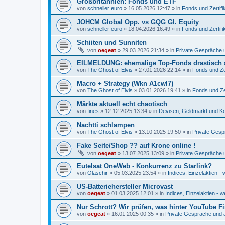
Großbritannien: Fonds und ETF
von
schneller euro
»
16.05.2026 12:47
» in
Fonds und Zertifi
JOHCM Global Opp. vs GQG Gl. Equity
von
schneller euro
»
18.04.2026 16:49
» in
Fonds und Zertifi
Schiiten und Sunniten
von
oegeat
»
29.03.2026 21:34
» in
Private Gespräche u
EILMELDUNG: ehemalige Top-Fonds drastisch 
von
The Ghost of Elvis
»
27.01.2026 22:14
» in
Fonds und Zer
Macro + Strategy (Wkn A1cwl7)
von
The Ghost of Elvis
»
03.01.2026 19:41
» in
Fonds und Zer
Märkte aktuell echt chaotisch
von
Iines
»
12.12.2025 13:34
» in
Devisen, Geldmarkt und Ko
Nachtti schlampen
von
The Ghost of Elvis
»
13.10.2025 19:50
» in
Private Gesp
Fake Seite/Shop ?? auf Krone online !
von
oegeat
»
13.07.2025 13:09
» in
Private Gespräche u
Eutelsat OneWeb - Konkurrenz zu Starlink?
von
Olaschir
»
05.03.2025 23:54
» in
Indices, Einzelaktien - 
US-Batteriehersteller Microvast
von
oegeat
»
01.03.2025 12:01
» in
Indices, Einzelaktien - w
Nur Schrott? Wir prüfen, was hinter YouTube F
von
oegeat
»
16.01.2025 00:35
» in
Private Gespräche und a