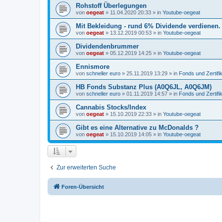
Rohstoff Überlegungen
von
oegeat
»
11.04.2020 20:33
» in
Youtube-oegeat
Mit Bekleidung - rund 6% Dividende verdienen.
von
oegeat
»
13.12.2019 00:53
» in
Youtube-oegeat
Dividendenbrummer
von
oegeat
»
05.12.2019 14:25
» in
Youtube-oegeat
Ennismore
von
schneller euro
»
25.11.2019 13:29
» in
Fonds und Zertifi
HB Fonds Substanz Plus (A0Q6JL, A0Q6JM)
von
schneller euro
»
01.11.2019 14:57
» in
Fonds und Zertifi
Cannabis Stocks/Index
von
oegeat
»
15.10.2019 22:33
» in
Youtube-oegeat
Gibt es eine Alternative zu McDonalds ?
von
oegeat
»
15.10.2019 14:05
» in
Youtube-oegeat
Zur erweiterten Suche
Foren-Übersicht