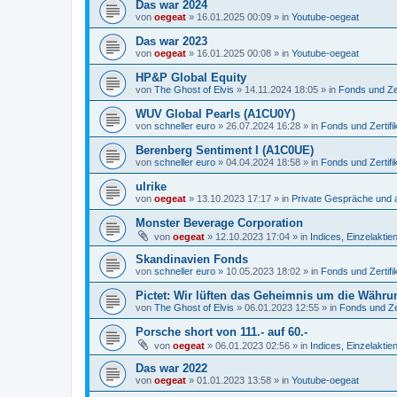
Das war 2024
von
oegeat
»
16.01.2025 00:09
» in
Youtube-oegeat
Das war 2023
von
oegeat
»
16.01.2025 00:08
» in
Youtube-oegeat
HP&P Global Equity
von
The Ghost of Elvis
»
14.11.2024 18:05
» in
Fonds und Zer
WUV Global Pearls (A1CU0Y)
von
schneller euro
»
26.07.2024 16:28
» in
Fonds und Zertifi
Berenberg Sentiment I (A1C0UE)
von
schneller euro
»
04.04.2024 18:58
» in
Fonds und Zertifi
ulrike
von
oegeat
»
13.10.2023 17:17
» in
Private Gespräche und a
Monster Beverage Corporation
von
oegeat
»
12.10.2023 17:04
» in
Indices, Einzelaktien
Skandinavien Fonds
von
schneller euro
»
10.05.2023 18:02
» in
Fonds und Zertifi
Pictet: Wir lüften das Geheimnis um die Währu
von
The Ghost of Elvis
»
06.01.2023 12:55
» in
Fonds und Zer
Porsche short von 111.- auf 60.-
von
oegeat
»
06.01.2023 02:56
» in
Indices, Einzelaktien
Das war 2022
von
oegeat
»
01.01.2023 13:58
» in
Youtube-oegeat