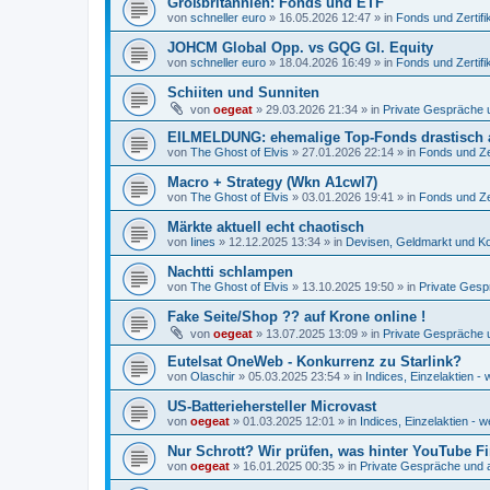
Großbritannien: Fonds und ETF
von
schneller euro
»
16.05.2026 12:47
» in
Fonds und Zertifi
JOHCM Global Opp. vs GQG Gl. Equity
von
schneller euro
»
18.04.2026 16:49
» in
Fonds und Zertifi
Schiiten und Sunniten
von
oegeat
»
29.03.2026 21:34
» in
Private Gespräche u
EILMELDUNG: ehemalige Top-Fonds drastisch 
von
The Ghost of Elvis
»
27.01.2026 22:14
» in
Fonds und Zer
Macro + Strategy (Wkn A1cwl7)
von
The Ghost of Elvis
»
03.01.2026 19:41
» in
Fonds und Zer
Märkte aktuell echt chaotisch
von
Iines
»
12.12.2025 13:34
» in
Devisen, Geldmarkt und Ko
Nachtti schlampen
von
The Ghost of Elvis
»
13.10.2025 19:50
» in
Private Gesp
Fake Seite/Shop ?? auf Krone online !
von
oegeat
»
13.07.2025 13:09
» in
Private Gespräche u
Eutelsat OneWeb - Konkurrenz zu Starlink?
von
Olaschir
»
05.03.2025 23:54
» in
Indices, Einzelaktien - 
US-Batteriehersteller Microvast
von
oegeat
»
01.03.2025 12:01
» in
Indices, Einzelaktien - w
Nur Schrott? Wir prüfen, was hinter YouTube F
von
oegeat
»
16.01.2025 00:35
» in
Private Gespräche und a