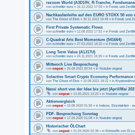
rezoom World (A3D19V, R-Tranche, Fondsmana
von
schneller euro
»
16.12.2022 17:59
» in
Fonds und Zertifi
Nachkaufanleihe auf den EURO STOXX 50 von 
von
The Ghost of Elvis
»
30.11.2022 19:48
» in
Fonds und Zer
First Private Systematic Flows
von
schneller euro
»
12.08.2022 17:52
» in
Fonds und Zertifi
C-Quadrat Arts Best Momentum (541664)
von
schneller euro
»
27.03.2022 18:20
» in
Fonds und Zertifi
Long Term Value (A1J17U)
von
schneller euro
»
24.11.2021 16:39
» in
Fonds und Zertifi
Mittwoch Live Besprechung
von
oegeat
»
26.08.2021 00:54
» in
Youtube-oegeat
Solactive Smart Crypto Economy Performance 
von
The Ghost of Elvis
»
10.08.2021 18:22
» in
Kryptowährun
Nassi short von der Idee bis jetzt (April/Mai 202
von
oegeat
»
13.05.2021 13:25
» in
Youtube-oegeat
Aktienvergleich
von
oegeat
»
18.08.2020 01:50
» in
Indices, Einzelaktien - w
PDF- Besprechung Sonntag
von
oegeat
»
17.06.2020 01:08
» in
Youtube-oegeat
Historischer ÖLChart
von
oegeat
»
21.04.2020 02:36
» in
Rohstoffe von Öl z