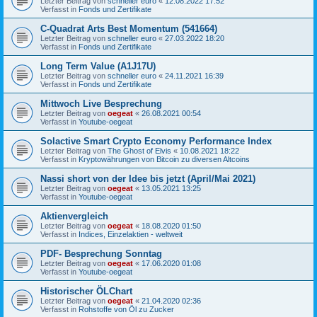
Letzter Beitrag von
schneller euro
«
12.08.2022 17:52
Verfasst in
Fonds und Zertifikate
C-Quadrat Arts Best Momentum (541664)
Letzter Beitrag von
schneller euro
«
27.03.2022 18:20
Verfasst in
Fonds und Zertifikate
Long Term Value (A1J17U)
Letzter Beitrag von
schneller euro
«
24.11.2021 16:39
Verfasst in
Fonds und Zertifikate
Mittwoch Live Besprechung
Letzter Beitrag von
oegeat
«
26.08.2021 00:54
Verfasst in
Youtube-oegeat
Solactive Smart Crypto Economy Performance Index
Letzter Beitrag von
The Ghost of Elvis
«
10.08.2021 18:22
Verfasst in
Kryptowährungen von Bitcoin zu diversen Altcoins
Nassi short von der Idee bis jetzt (April/Mai 2021)
Letzter Beitrag von
oegeat
«
13.05.2021 13:25
Verfasst in
Youtube-oegeat
Aktienvergleich
Letzter Beitrag von
oegeat
«
18.08.2020 01:50
Verfasst in
Indices, Einzelaktien - weltweit
PDF- Besprechung Sonntag
Letzter Beitrag von
oegeat
«
17.06.2020 01:08
Verfasst in
Youtube-oegeat
Historischer ÖLChart
Letzter Beitrag von
oegeat
«
21.04.2020 02:36
Verfasst in
Rohstoffe von Öl zu Zucker