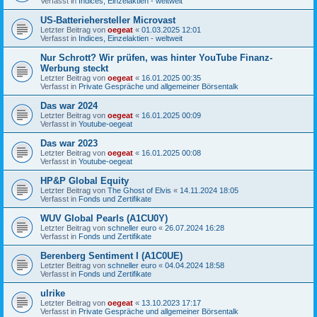
Verfasst in
Indices, Einzelaktien - weltweit
US-Batteriehersteller Microvast
Letzter Beitrag von
oegeat
«
01.03.2025 12:01
Verfasst in
Indices, Einzelaktien - weltweit
Nur Schrott? Wir prüfen, was hinter YouTube Finanz-
Werbung steckt
Letzter Beitrag von
oegeat
«
16.01.2025 00:35
Verfasst in
Private Gespräche und allgemeiner Börsentalk
Das war 2024
Letzter Beitrag von
oegeat
«
16.01.2025 00:09
Verfasst in
Youtube-oegeat
Das war 2023
Letzter Beitrag von
oegeat
«
16.01.2025 00:08
Verfasst in
Youtube-oegeat
HP&P Global Equity
Letzter Beitrag von
The Ghost of Elvis
«
14.11.2024 18:05
Verfasst in
Fonds und Zertifikate
WUV Global Pearls (A1CU0Y)
Letzter Beitrag von
schneller euro
«
26.07.2024 16:28
Verfasst in
Fonds und Zertifikate
Berenberg Sentiment I (A1C0UE)
Letzter Beitrag von
schneller euro
«
04.04.2024 18:58
Verfasst in
Fonds und Zertifikate
ulrike
Letzter Beitrag von
oegeat
«
13.10.2023 17:17
Verfasst in
Private Gespräche und allgemeiner Börsentalk