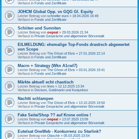
Verfasst in
Fonds und Zertifikate
JOHCM Global Opp. vs GQG Gl. Equity
Letzter Beitrag von
schneller euro
«
18.04.2026 16:49
Verfasst in
Fonds und Zertifikate
Schiiten und Sunniten
Letzter Beitrag von
oegeat
«
29.03.2026 21:34
Verfasst in
Private Gespräche und allgemeiner Börsentalk
EILMELDUNG: ehemalige Top-Fonds drastisch abgewertet
von Scope
Letzter Beitrag von
The Ghost of Elvis
«
27.01.2026 22:14
Verfasst in
Fonds und Zertifikate
Macro + Strategy (Wkn A1cwl7)
Letzter Beitrag von
The Ghost of Elvis
«
03.01.2026 19:41
Verfasst in
Fonds und Zertifikate
Märkte aktuell echt chaotisch
Letzter Beitrag von
Iines
«
12.12.2025 13:34
Verfasst in
Devisen, Geldmarkt und Konjunktur
Nachtti schlampen
Letzter Beitrag von
The Ghost of Elvis
«
13.10.2025 19:50
Verfasst in
Private Gespräche und allgemeiner Börsentalk
Fake Seite/Shop ?? auf Krone online !
Letzter Beitrag von
oegeat
«
13.07.2025 13:09
Verfasst in
Private Gespräche und allgemeiner Börsentalk
Eutelsat OneWeb - Konkurrenz zu Starlink?
Letzter Beitrag von
Olaschir
«
05.03.2025 23:54