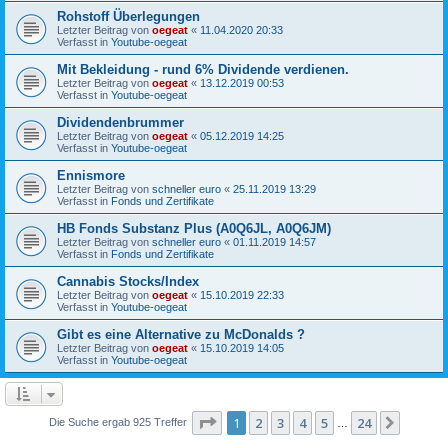
Rohstoff Überlegungen
Letzter Beitrag von
oegeat
«
11.04.2020 20:33
Verfasst in
Youtube-oegeat
Mit Bekleidung - rund 6% Dividende verdienen.
Letzter Beitrag von
oegeat
«
13.12.2019 00:53
Verfasst in
Youtube-oegeat
Dividendenbrummer
Letzter Beitrag von
oegeat
«
05.12.2019 14:25
Verfasst in
Youtube-oegeat
Ennismore
Letzter Beitrag von
schneller euro
«
25.11.2019 13:29
Verfasst in
Fonds und Zertifikate
HB Fonds Substanz Plus (A0Q6JL, A0Q6JM)
Letzter Beitrag von
schneller euro
«
01.11.2019 14:57
Verfasst in
Fonds und Zertifikate
Cannabis Stocks/Index
Letzter Beitrag von
oegeat
«
15.10.2019 22:33
Verfasst in
Youtube-oegeat
Gibt es eine Alternative zu McDonalds ?
Letzter Beitrag von
oegeat
«
15.10.2019 14:05
Verfasst in
Youtube-oegeat
Seite
1
von
24
1
2
3
4
5
24
Nächst
Die Suche ergab 925 Treffer
…