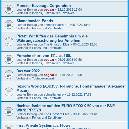
Monster Beverage Corporation
Letzter Beitrag von
oegeat
«
12.10.2023 17:04
Verfasst in
Indices, Einzelaktien - weltweit
Skandinavien Fonds
Letzter Beitrag von
schneller euro
«
10.05.2023 18:02
Verfasst in
Fonds und Zertifikate
Pictet: Wir lüften das Geheimnis um die
Währungsabsicherung bei Anleihen!
Letzter Beitrag von
The Ghost of Elvis
«
06.01.2023 12:55
Verfasst in
Fonds und Zertifikate
Porsche short von 111.- auf 60.-
Letzter Beitrag von
oegeat
«
06.01.2023 02:56
Verfasst in
Indices, Einzelaktien - weltweit
Das war 2022
Letzter Beitrag von
oegeat
«
01.01.2023 13:58
Verfasst in
Youtube-oegeat
rezoom World (A3D19V, R-Tranche, Fondsmanager Alexander
Mozer)
Letzter Beitrag von
schneller euro
«
16.12.2022 17:59
Verfasst in
Fonds und Zertifikate
Nachkaufanleihe auf den EURO STOXX 50 von der BNP,
WKN: PF99Y9
Letzter Beitrag von
The Ghost of Elvis
«
30.11.2022 19:48
Verfasst in
Fonds und Zertifikate
First Private Systematic Flows