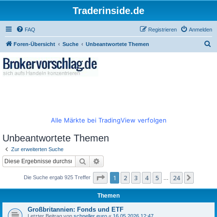
Traderinside.de
FAQ
Registrieren
Anmelden
S
Foren-Übersicht
Suche
Unbeantwortete Themen
u
c
h
e
Alle Märkte bei TradingView verfolgen
Unbeantwortete Themen
Zur erweiterten Suche
Suche
Erweiterte Suche
Seite
1
von
24
1
2
3
4
5
24
Nächst
Die Suche ergab 925 Treffer
…
Themen
Großbritannien: Fonds und ETF
Letzter Beitrag von
schneller euro
«
16.05.2026 12:47