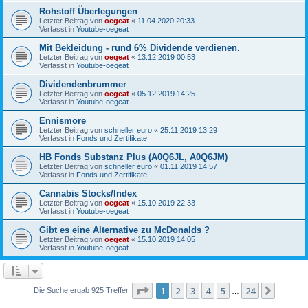
Rohstoff Überlegungen
Letzter Beitrag von
oegeat
«
11.04.2020 20:33
Verfasst in
Youtube-oegeat
Mit Bekleidung - rund 6% Dividende verdienen.
Letzter Beitrag von
oegeat
«
13.12.2019 00:53
Verfasst in
Youtube-oegeat
Dividendenbrummer
Letzter Beitrag von
oegeat
«
05.12.2019 14:25
Verfasst in
Youtube-oegeat
Ennismore
Letzter Beitrag von
schneller euro
«
25.11.2019 13:29
Verfasst in
Fonds und Zertifikate
HB Fonds Substanz Plus (A0Q6JL, A0Q6JM)
Letzter Beitrag von
schneller euro
«
01.11.2019 14:57
Verfasst in
Fonds und Zertifikate
Cannabis Stocks/Index
Letzter Beitrag von
oegeat
«
15.10.2019 22:33
Verfasst in
Youtube-oegeat
Gibt es eine Alternative zu McDonalds ?
Letzter Beitrag von
oegeat
«
15.10.2019 14:05
Verfasst in
Youtube-oegeat
Seite
1
von
24
1
2
3
4
5
24
Nächst
Die Suche ergab 925 Treffer
…