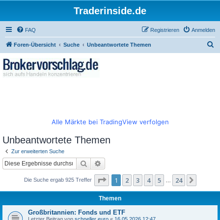
Traderinside.de
FAQ
Registrieren
Anmelden
S
Foren-Übersicht
Suche
Unbeantwortete Themen
u
c
h
e
Alle Märkte bei TradingView verfolgen
Unbeantwortete Themen
Zur erweiterten Suche
Suche
Erweiterte Suche
Seite
1
von
24
1
2
3
4
5
24
Nächst
Die Suche ergab 925 Treffer
…
Themen
Großbritannien: Fonds und ETF
Letzter Beitrag von
schneller euro
«
16.05.2026 12:47