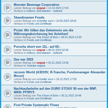
Monster Beverage Corporation
Letzter Beitrag von
oegeat
«
12.10.2023 17:04
Verfasst in
Indices, Einzelaktien - weltweit
Skandinavien Fonds
Letzter Beitrag von
schneller euro
«
10.05.2023 18:02
Verfasst in
Fonds und Zertifikate
Pictet: Wir lüften das Geheimnis um die
Währungsabsicherung bei Anleihen!
Letzter Beitrag von
The Ghost of Elvis
«
06.01.2023 12:55
Verfasst in
Fonds und Zertifikate
Porsche short von 111.- auf 60.-
Letzter Beitrag von
oegeat
«
06.01.2023 02:56
Verfasst in
Indices, Einzelaktien - weltweit
Das war 2022
Letzter Beitrag von
oegeat
«
01.01.2023 13:58
Verfasst in
Youtube-oegeat
rezoom World (A3D19V, R-Tranche, Fondsmanager Alexander
Mozer)
Letzter Beitrag von
schneller euro
«
16.12.2022 17:59
Verfasst in
Fonds und Zertifikate
Nachkaufanleihe auf den EURO STOXX 50 von der BNP,
WKN: PF99Y9
Letzter Beitrag von
The Ghost of Elvis
«
30.11.2022 19:48
Verfasst in
Fonds und Zertifikate
First Private Systematic Flows