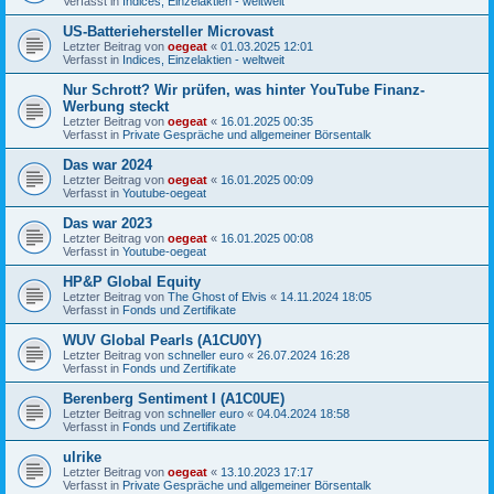
Verfasst in
Indices, Einzelaktien - weltweit
US-Batteriehersteller Microvast
Letzter Beitrag von
oegeat
«
01.03.2025 12:01
Verfasst in
Indices, Einzelaktien - weltweit
Nur Schrott? Wir prüfen, was hinter YouTube Finanz-
Werbung steckt
Letzter Beitrag von
oegeat
«
16.01.2025 00:35
Verfasst in
Private Gespräche und allgemeiner Börsentalk
Das war 2024
Letzter Beitrag von
oegeat
«
16.01.2025 00:09
Verfasst in
Youtube-oegeat
Das war 2023
Letzter Beitrag von
oegeat
«
16.01.2025 00:08
Verfasst in
Youtube-oegeat
HP&P Global Equity
Letzter Beitrag von
The Ghost of Elvis
«
14.11.2024 18:05
Verfasst in
Fonds und Zertifikate
WUV Global Pearls (A1CU0Y)
Letzter Beitrag von
schneller euro
«
26.07.2024 16:28
Verfasst in
Fonds und Zertifikate
Berenberg Sentiment I (A1C0UE)
Letzter Beitrag von
schneller euro
«
04.04.2024 18:58
Verfasst in
Fonds und Zertifikate
ulrike
Letzter Beitrag von
oegeat
«
13.10.2023 17:17
Verfasst in
Private Gespräche und allgemeiner Börsentalk