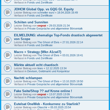
Verfasst in
Fonds und Zertifikate
JOHCM Global Opp. vs GQG Gl. Equity
Letzter Beitrag von
schneller euro
«
18.04.2026 16:49
Verfasst in
Fonds und Zertifikate
Schiiten und Sunniten
Letzter Beitrag von
oegeat
«
29.03.2026 21:34
Verfasst in
Private Gespräche und allgemeiner Börsentalk
EILMELDUNG: ehemalige Top-Fonds drastisch abgewertet
von Scope
Letzter Beitrag von
The Ghost of Elvis
«
27.01.2026 22:14
Verfasst in
Fonds und Zertifikate
Macro + Strategy (Wkn A1cwl7)
Letzter Beitrag von
The Ghost of Elvis
«
03.01.2026 19:41
Verfasst in
Fonds und Zertifikate
Märkte aktuell echt chaotisch
Letzter Beitrag von
Iines
«
12.12.2025 13:34
Verfasst in
Devisen, Geldmarkt und Konjunktur
Nachtti schlampen
Letzter Beitrag von
The Ghost of Elvis
«
13.10.2025 19:50
Verfasst in
Private Gespräche und allgemeiner Börsentalk
Fake Seite/Shop ?? auf Krone online !
Letzter Beitrag von
oegeat
«
13.07.2025 13:09
Verfasst in
Private Gespräche und allgemeiner Börsentalk
Eutelsat OneWeb - Konkurrenz zu Starlink?
Letzter Beitrag von
Olaschir
«
05.03.2025 23:54