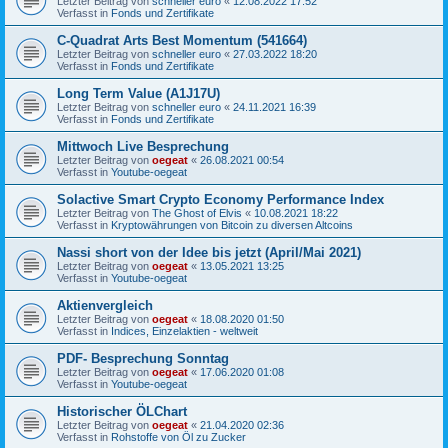
Letzter Beitrag von
schneller euro
«
12.08.2022 17:52
Verfasst in
Fonds und Zertifikate
C-Quadrat Arts Best Momentum (541664)
Letzter Beitrag von
schneller euro
«
27.03.2022 18:20
Verfasst in
Fonds und Zertifikate
Long Term Value (A1J17U)
Letzter Beitrag von
schneller euro
«
24.11.2021 16:39
Verfasst in
Fonds und Zertifikate
Mittwoch Live Besprechung
Letzter Beitrag von
oegeat
«
26.08.2021 00:54
Verfasst in
Youtube-oegeat
Solactive Smart Crypto Economy Performance Index
Letzter Beitrag von
The Ghost of Elvis
«
10.08.2021 18:22
Verfasst in
Kryptowährungen von Bitcoin zu diversen Altcoins
Nassi short von der Idee bis jetzt (April/Mai 2021)
Letzter Beitrag von
oegeat
«
13.05.2021 13:25
Verfasst in
Youtube-oegeat
Aktienvergleich
Letzter Beitrag von
oegeat
«
18.08.2020 01:50
Verfasst in
Indices, Einzelaktien - weltweit
PDF- Besprechung Sonntag
Letzter Beitrag von
oegeat
«
17.06.2020 01:08
Verfasst in
Youtube-oegeat
Historischer ÖLChart
Letzter Beitrag von
oegeat
«
21.04.2020 02:36
Verfasst in
Rohstoffe von Öl zu Zucker