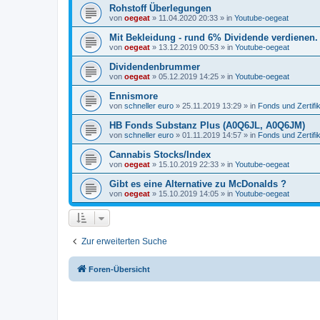
Rohstoff Überlegungen
von
oegeat
»
11.04.2020 20:33
» in
Youtube-oegeat
Mit Bekleidung - rund 6% Dividende verdienen.
von
oegeat
»
13.12.2019 00:53
» in
Youtube-oegeat
Dividendenbrummer
von
oegeat
»
05.12.2019 14:25
» in
Youtube-oegeat
Ennismore
von
schneller euro
»
25.11.2019 13:29
» in
Fonds und Zertifi
HB Fonds Substanz Plus (A0Q6JL, A0Q6JM)
von
schneller euro
»
01.11.2019 14:57
» in
Fonds und Zertifi
Cannabis Stocks/Index
von
oegeat
»
15.10.2019 22:33
» in
Youtube-oegeat
Gibt es eine Alternative zu McDonalds ?
von
oegeat
»
15.10.2019 14:05
» in
Youtube-oegeat
Zur erweiterten Suche
Foren-Übersicht