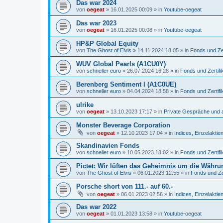
Das war 2024
von
oegeat
»
16.01.2025 00:09
» in
Youtube-oegeat
Das war 2023
von
oegeat
»
16.01.2025 00:08
» in
Youtube-oegeat
HP&P Global Equity
von
The Ghost of Elvis
»
14.11.2024 18:05
» in
Fonds und Zer
WUV Global Pearls (A1CU0Y)
von
schneller euro
»
26.07.2024 16:28
» in
Fonds und Zertifi
Berenberg Sentiment I (A1C0UE)
von
schneller euro
»
04.04.2024 18:58
» in
Fonds und Zertifi
ulrike
von
oegeat
»
13.10.2023 17:17
» in
Private Gespräche und a
Monster Beverage Corporation
von
oegeat
»
12.10.2023 17:04
» in
Indices, Einzelaktien
Skandinavien Fonds
von
schneller euro
»
10.05.2023 18:02
» in
Fonds und Zertifi
Pictet: Wir lüften das Geheimnis um die Währu
von
The Ghost of Elvis
»
06.01.2023 12:55
» in
Fonds und Zer
Porsche short von 111.- auf 60.-
von
oegeat
»
06.01.2023 02:56
» in
Indices, Einzelaktien
Das war 2022
von
oegeat
»
01.01.2023 13:58
» in
Youtube-oegeat