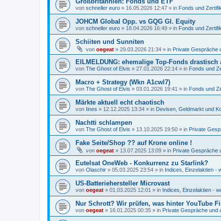
Großbritannien: Fonds und ETF
von
schneller euro
»
16.05.2026 12:47
» in
Fonds und Zertifi
JOHCM Global Opp. vs GQG Gl. Equity
von
schneller euro
»
18.04.2026 16:49
» in
Fonds und Zertifi
Schiiten und Sunniten
von
oegeat
»
29.03.2026 21:34
» in
Private Gespräche u
EILMELDUNG: ehemalige Top-Fonds drastisch 
von
The Ghost of Elvis
»
27.01.2026 22:14
» in
Fonds und Zer
Macro + Strategy (Wkn A1cwl7)
von
The Ghost of Elvis
»
03.01.2026 19:41
» in
Fonds und Zer
Märkte aktuell echt chaotisch
von
Iines
»
12.12.2025 13:34
» in
Devisen, Geldmarkt und Ko
Nachtti schlampen
von
The Ghost of Elvis
»
13.10.2025 19:50
» in
Private Gesp
Fake Seite/Shop ?? auf Krone online !
von
oegeat
»
13.07.2025 13:09
» in
Private Gespräche u
Eutelsat OneWeb - Konkurrenz zu Starlink?
von
Olaschir
»
05.03.2025 23:54
» in
Indices, Einzelaktien - 
US-Batteriehersteller Microvast
von
oegeat
»
01.03.2025 12:01
» in
Indices, Einzelaktien - w
Nur Schrott? Wir prüfen, was hinter YouTube F
von
oegeat
»
16.01.2025 00:35
» in
Private Gespräche und a