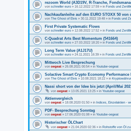
rezoom World (A3D19V, R-Tranche, Fondsmana
von
schneller euro
»
16.12.2022 17:59
» in
Fonds und Zertifi
Nachkaufanleihe auf den EURO STOXX 50 von 
von
The Ghost of Elvis
»
30.11.2022 19:48
» in
Fonds und Zer
First Private Systematic Flows
von
schneller euro
»
12.08.2022 17:52
» in
Fonds und Zertifi
C-Quadrat Arts Best Momentum (541664)
von
schneller euro
»
27.03.2022 18:20
» in
Fonds und Zertifi
Long Term Value (A1J17U)
von
schneller euro
»
24.11.2021 16:39
» in
Fonds und Zertifi
Mittwoch Live Besprechung
von
oegeat
»
26.08.2021 00:54
» in
Youtube-oegeat
Solactive Smart Crypto Economy Performance 
von
The Ghost of Elvis
»
10.08.2021 18:22
» in
Kryptowährun
Nassi short von der Idee bis jetzt (April/Mai 202
von
oegeat
»
13.05.2021 13:25
» in
Youtube-oegeat
Aktienvergleich
von
oegeat
»
18.08.2020 01:50
» in
Indices, Einzelaktien - w
PDF- Besprechung Sonntag
von
oegeat
»
17.06.2020 01:08
» in
Youtube-oegeat
Historischer ÖLChart
von
oegeat
»
21.04.2020 02:36
» in
Rohstoffe von Öl z